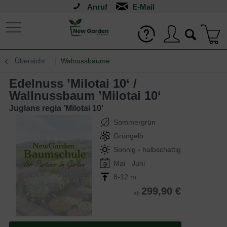
Anruf
Übersicht
Walnussbäume
Edelnuss ’Milotai 10‘ /
Wallnussbaum ’Milotai 10‘
Juglans regia ’Milotai 10'
Sommergrün
Grüngelb
Sonnig - halbschattig
Mai - Juni
8-12 m
299,90 €
ab