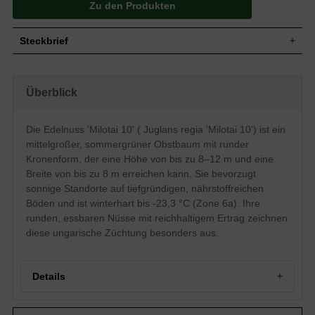
Zu den Produkten
Steckbrief
Mittelgroßer Baum, aufrecht, gleichmäßig
wachsend, runde Kronenform, locker
Wuchs
Überblick
verzweigt, bis zu 7 bis 12 Meter hoch und
8 Meter breit
Wuchshöhe
8-12 m
Die Edelnuss 'Milotai 10' ( Juglans regia 'Milotai 10') ist ein
Sommergrün, wechselständig, gefiedert,
mittelgroßer, sommergrüner Obstbaum mit runder
5-9lappig, Blättchen elliptisch-länglich,
ledrig, bronzefarbener Austrieb,
Kronenform, der eine Höhe von bis zu 8–12 m und eine
Blatt
dunkelgrün, duften beim Zerreiben
Breite von bis zu 8 m erreichen kann. Sie bevorzugt
aromatisch, Herbstfärbung bräunlich-gelb
sonnige Standorte auf tiefgründigen, nährstoffreichen
bis fahlgrün
Böden und ist winterhart bis -23,3 °C (Zone 6a). Ihre
Auffallend runde Nussfrucht, helle weiche
runden, essbaren Nüsse mit reichhaltigem Ertrag zeichnen
Schale, grünbraune Fruchthülle, essbar,
Frucht
mildes Aroma, reichhaltiger Ertrag, bis zu
diese ungarische Züchtung besonders aus.
3,5 cm groß
Blüte
Grüngelbe Kätzchenblüten, unauffällig
Blütezeit
Mai bis Juni
Details
Rinde
Hellgrau, zunächst glatt später rau
Tiefwurzler, verfügt über starke
Herkunft und Besonderheiten der Edelnuss 'Milotai'