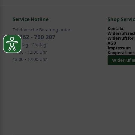
In folgenden Kategorien finden Sie schöne Alternativen
Service Hotline
Ziergehölze > Frühjahrsblüher > Sanddorn - Hippop
Shop Servi
Obst - Früchte > Sanddorn - Hippophae
Kontakt
Telefonische Beratung unter:
Widerrufsrec
02862 - 700 207
Widerrufsfor
AGB
Montag - Freitag:
Impressum
08:30 - 12:00 Uhr
Kooperations
13:00 - 17:00 Uhr
Widerruf e