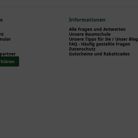
 zum hier gezeigten Artikel Hippophae rhamnoides 'Leikora (w) + Pol
hae
ce
Informationen
Alle Fragen und Antworten
ht
Unsere Baumschule
mular
Unsere Tipps für Sie / Unser Blog
FAQ - Häufig gestellte Fragen
Datenschutz
partner
Gutscheine und Rabattcodes
rklären