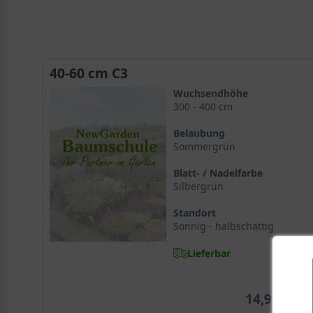
40-60 cm C3
Wuchsendhöhe
300 - 400 cm
Belaubung
Sommergrün
Blatt- / Nadelfarbe
Silbergrün
Standort
Sonnig - halbschattig
Lieferbar
14,90 €