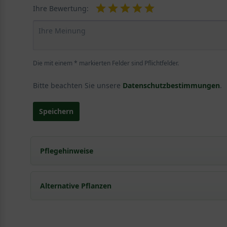
Ihre Bewertung:
Die mit einem * markierten Felder sind Pflichtfelder.
Bitte beachten Sie unsere
Datenschutzbestimmungen
.
Speichern
Pflegehinweise
Pflanz- und Pflegetipps Hippophae rhamnoides 'Le
Alternative Pflanzen
Mit ein paar kleinen Tipps und Tricks kann man Garte
Pflege- und Pflanztipps
, wo Sie zahlreiche Information
Sie suchen eine Alternative?
Pflegeanleitung zum Download an, die Sie nachstehe