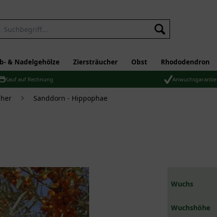
b- & Nadelgehölze
Ziersträucher
Obst
Rhododendron
Kauf auf Rechnung
Anwuchsgarantie
üher
Sanddorn - Hippophae
Wuchs
Wuchshöhe