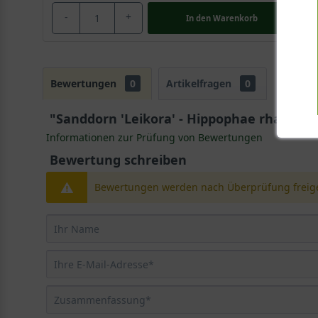
-
+
In den
Warenkorb
Bewertungen
0
Artikelfragen
0
"Sanddorn 'Leikora' - Hippophae rhamnoid
Informationen zur Prüfung von Bewertungen
Bewertung schreiben
Bewertungen werden nach Überprüfung freige