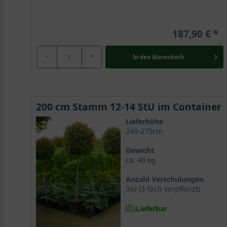
187,90 €
-
+
In den
Warenkorb
200 cm Stamm 12-14 StU im Container
Lieferhöhe
240-275cm
Gewicht
ca. 40 kg
Anzahl Verschulungen
3xv (3-fach verpflanzt)
Lieferbar