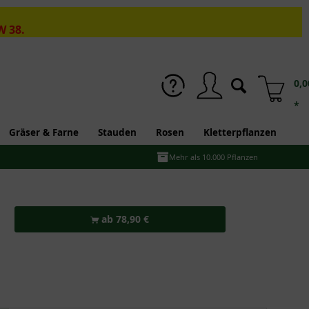
W 38.
0,0
*
Gräser & Farne
Stauden
Rosen
Kletterpflanzen
Mehr als 10.000 Pflanzen
ab 78,90 €