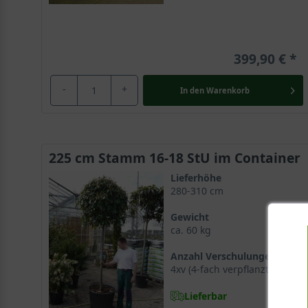
399,90 €
-
+
In den
Warenkorb
225 cm Stamm 16-18 StU im Container
Lieferhöhe
280-310 cm
Gewicht
ca. 60 kg
Anzahl Verschulungen
4xv (4-fach verpflanzt)
Lieferbar