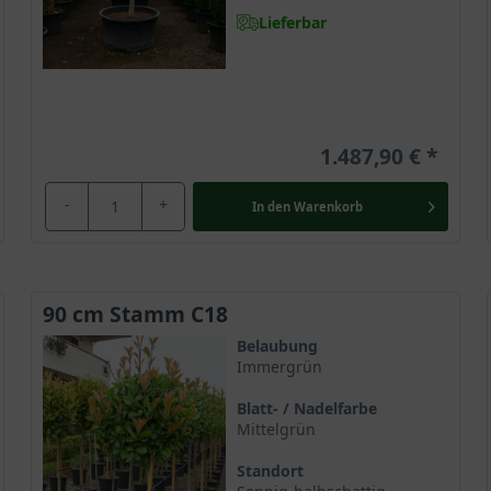
Lieferbar
1.487,90 €
-
+
In den
Warenkorb
90 cm Stamm C18
Belaubung
Immergrün
Blatt- / Nadelfarbe
Mittelgrün
Standort