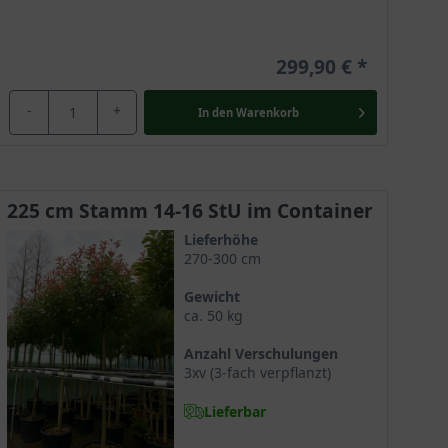
299,90 €
-
+
In den
Warenkorb
225 cm Stamm 14-16 StU im Container
Lieferhöhe
270-300 cm
Gewicht
ca. 50 kg
Anzahl Verschulungen
3xv (3-fach verpflanzt)
Lieferbar