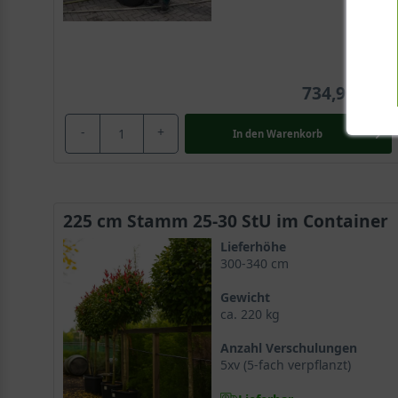
734,90 €
-
+
In den
Warenkorb
225 cm Stamm 25-30 StU im Container
Lieferhöhe
300-340 cm
Gewicht
ca. 220 kg
Anzahl Verschulungen
5xv (5-fach verpflanzt)