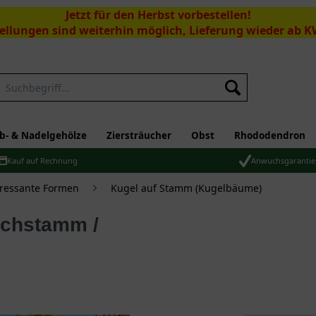
Jetzt für den Herbst vorbestellen!
ellungen sind weiterhin möglich, Lieferung wieder ab K
Suchen
b- & Nadelgehölze
Ziersträucher
Obst
Rhododendron
Kauf auf Rechnung
Anwuchsgarantie
eressante Formen
Kugel auf Stamm (Kugelbäume)