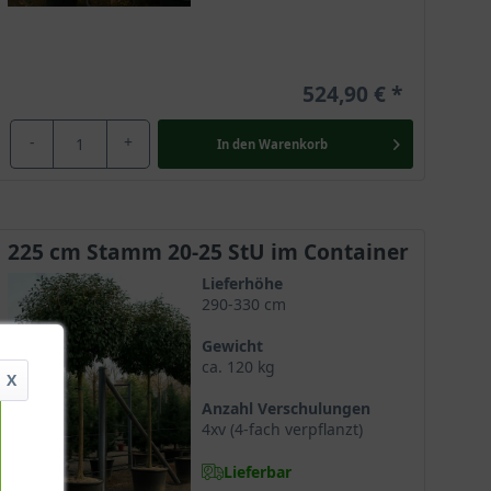
524,90 €
-
+
In den
Warenkorb
225 cm Stamm 20-25 StU im Container
Lieferhöhe
290-330 cm
Gewicht
ca. 120 kg
X
Anzahl Verschulungen
4xv (4-fach verpflanzt)
Lieferbar