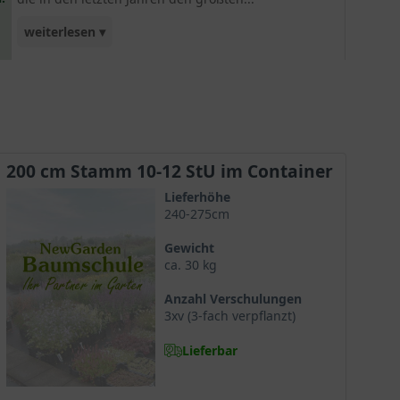
weiterlesen ▾
Fan-Zuwachs verzeichnen konnte. Sie blüht
überschwenglich und zeigt vor allem mit ihrem
rot-grünen Laub eine Farbkombination, die ihres
Gleichen sucht. Tolles immergrünes Gehölz. Auch
als Kugelbaum sehr interessant! Der Photinia
Hochstamm bietet ebenfalls einen immergrünen
200 cm Stamm 10-12 StU im Container
Sichtschutz zum Nachbargrundstück.
Lieferhöhe
240-275cm
Gewicht
ca. 30 kg
Anzahl Verschulungen
3xv (3-fach verpflanzt)
Lieferbar