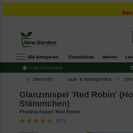
Best
Alle Kategorien
Einzelstücke
Hecken
Lau
Top Baumschulqualität
Übersicht
Laub- & Nadelgehölze
Int
Glanzmispel 'Red Robin' (Hochstamm /
Stämmchen)
Photinia fraseri 'Red Robin'
(
87
)