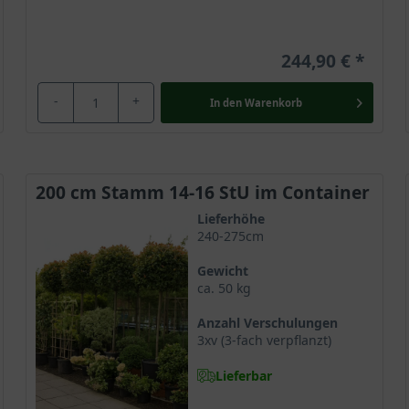
244,90 €
-
+
In den
Warenkorb
200 cm Stamm 14-16 StU im Container
Lieferhöhe
240-275cm
Gewicht
ca. 50 kg
Anzahl Verschulungen
3xv (3-fach verpflanzt)
Lieferbar