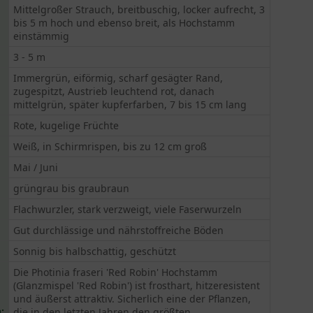
Mittelgroßer Strauch, breitbuschig, locker aufrecht, 3
bis 5 m hoch und ebenso breit, als Hochstamm
einstämmig
3 - 5 m
Immergrün, eiförmig, scharf gesägter Rand,
zugespitzt, Austrieb leuchtend rot, danach
mittelgrün, später kupferfarben, 7 bis 15 cm lang
Rote, kugelige Früchte
Weiß, in Schirmrispen, bis zu 12 cm groß
Mai / Juni
grüngrau bis graubraun
Flachwurzler, stark verzweigt, viele Faserwurzeln
Gut durchlässige und nährstoffreiche Böden
Sonnig bis halbschattig, geschützt
Die Photinia fraseri 'Red Robin' Hochstamm
(Glanzmispel 'Red Robin') ist frosthart, hitzeresistent
und äußerst attraktiv. Sicherlich eine der Pflanzen,
:
die in den letzten Jahren den größten...