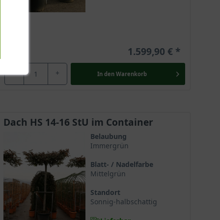
1.599,90 €
-
+
In den
Warenkorb
Dach HS 14-16 StU im Container
Belaubung
Immergrün
Blatt- / Nadelfarbe
Mittelgrün
Standort
Sonnig-halbschattig