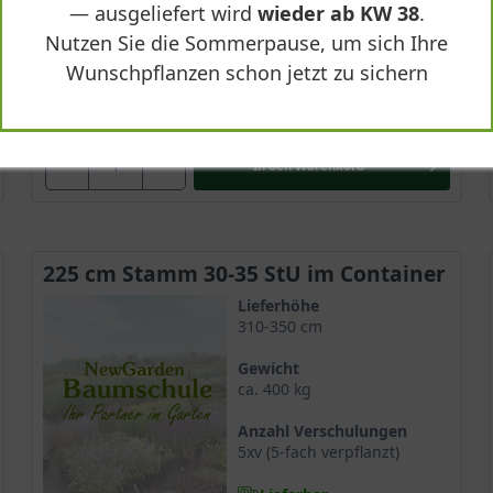
— ausgeliefert wird
wieder ab KW 38
.
Nutzen Sie die Sommerpause, um sich Ihre
Wunschpflanzen schon jetzt zu sichern
922,90 €
-
+
In den
Warenkorb
225 cm Stamm 30-35 StU im Container
Lieferhöhe
310-350 cm
Gewicht
ca. 400 kg
Anzahl Verschulungen
5xv (5-fach verpflanzt)