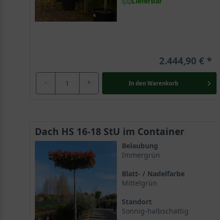
Lieferbar
2.444,90 €
-
+
In den
Warenkorb
Dach HS 16-18 StU im Container
Belaubung
Immergrün
Blatt- / Nadelfarbe
Mittelgrün
Standort
Sonnig-halbschattig