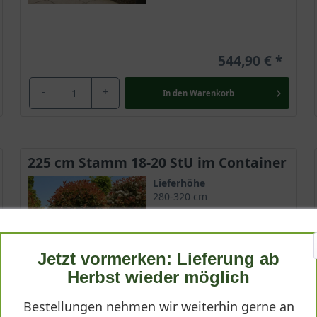
544,90 €
-
+
In den
Warenkorb
225 cm Stamm 18-20 StU im Container
Lieferhöhe
280-320 cm
Gewicht
ca. 80 kg
Jetzt vormerken: Lieferung ab
Anzahl Verschulungen
Herbst wieder möglich
4xv (4-fach verpflanzt)
Lieferbar
Bestellungen nehmen wir weiterhin gerne an