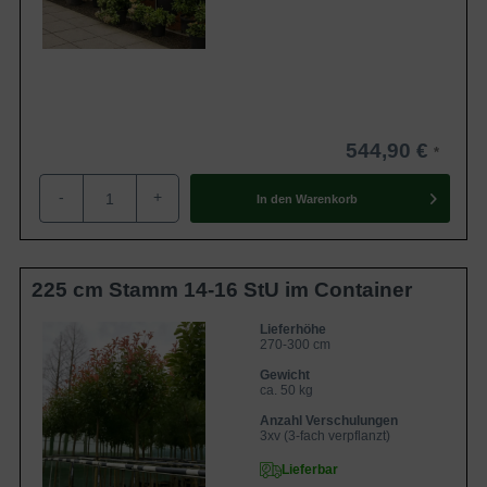
544,90 €
-
+
In den
Warenkorb
225 cm Stamm 14-16 StU im Container
Lieferhöhe
270-300 cm
Gewicht
ca. 50 kg
Anzahl Verschulungen
3xv (3-fach verpflanzt)
Lieferbar