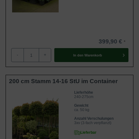
399,90 €
-
+
In den
Warenkorb
200 cm Stamm 14-16 StU im Container
Lieferhöhe
240-275cm
Gewicht
ca. 50 kg
Anzahl Verschulungen
3xv (3-fach verpflanzt)
Lieferbar