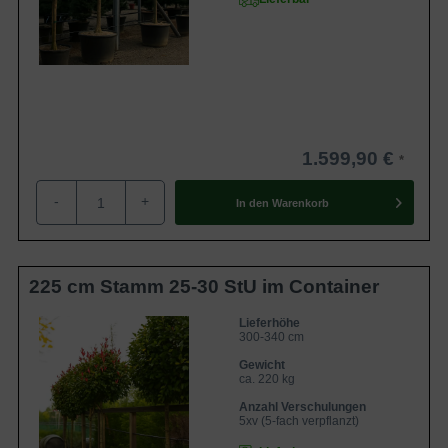
1.599,90 €
-
+
In den
Warenkorb
225 cm Stamm 25-30 StU im Container
Lieferhöhe
300-340 cm
Gewicht
ca. 220 kg
Anzahl Verschulungen
5xv (5-fach verpflanzt)