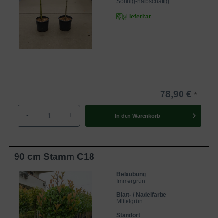
Sonnig-halbschattig
Lieferbar
78,90 €
-
+
In den
Warenkorb
90 cm Stamm C18
Belaubung
Immergrün
Blatt- / Nadelfarbe
Mittelgrün
Standort