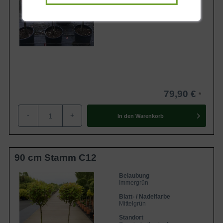
Lieferbar
79,90 €
-
+
In den
Warenkorb
90 cm Stamm C12
Belaubung
Immergrün
Blatt- / Nadelfarbe
Mittelgrün
Standort