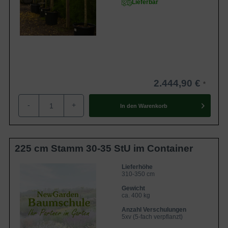
Lieferbar
2.444,90 €
-
+
In den
Warenkorb
225 cm Stamm 30-35 StU im Container
Lieferhöhe
310-350 cm
Gewicht
ca. 400 kg
Anzahl Verschulungen
5xv (5-fach verpflanzt)