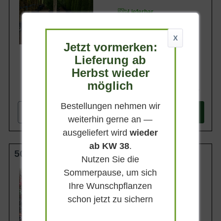
Lieferbar
X
Jetzt vormerken:
Lieferung ab
Herbst wieder
möglich
1.487,90 €
Bestellungen nehmen wir
-
+
In den
Warenkorb
weiterhin gerne an —
ausgeliefert wird
wieder
ab KW 38
.
50 cm Stamm C12
Nutzen Sie die
Sommerpause, um sich
Belaubung
Immergrün
Ihre Wunschpflanzen
Blatt- / Nadelfarbe
schon jetzt zu sichern
Mittelgrün
Standort
Sonnig-halbschattig