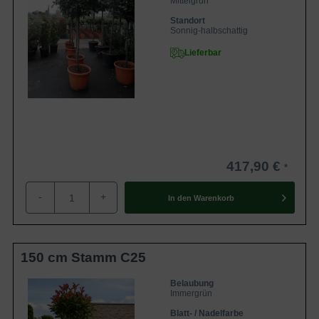
Mittelgrün
Standort
Sonnig-halbschattig
Lieferbar
417,90 €
-
+
In den
Warenkorb
150 cm Stamm C25
Belaubung
Immergrün
Blatt- / Nadelfarbe