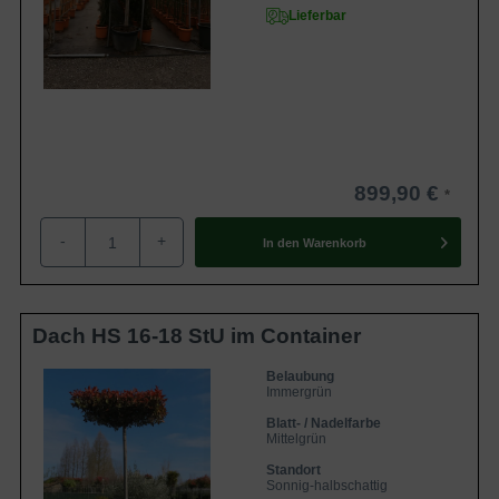
Lieferbar
899,90 €
-
+
In den
Warenkorb
Dach HS 16-18 StU im Container
Belaubung
Immergrün
Blatt- / Nadelfarbe
Mittelgrün
Standort
Sonnig-halbschattig