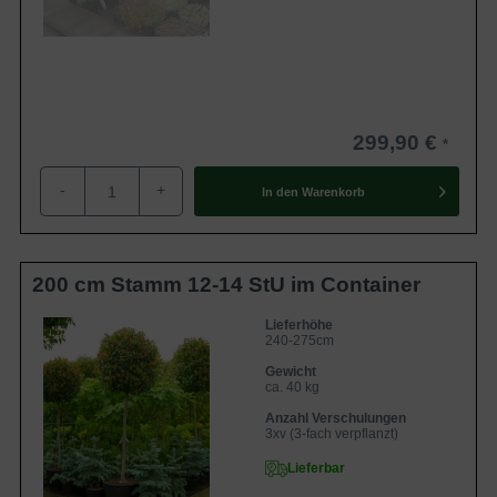
299,90 €
-
+
In den
Warenkorb
200 cm Stamm 12-14 StU im Container
Lieferhöhe
240-275cm
Gewicht
ca. 40 kg
Anzahl Verschulungen
3xv (3-fach verpflanzt)
Lieferbar