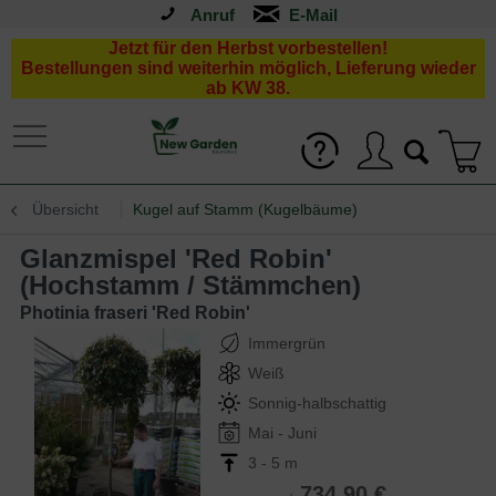
Anruf
Jetzt für den Herbst vorbestellen!
Bestellungen sind weiterhin möglich, Lieferung wieder
ab KW 38.
Übersicht
Kugel auf Stamm (Kugelbäume)
Glanzmispel 'Red Robin'
(Hochstamm / Stämmchen)
Photinia fraseri 'Red Robin'
Immergrün
Weiß
Sonnig-halbschattig
Mai - Juni
3 - 5 m
734,90 €