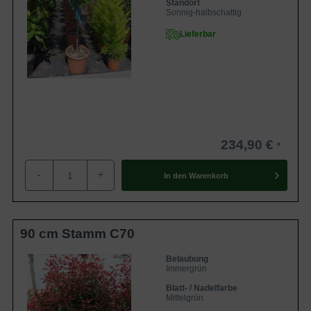
Standort
Sonnig-halbschattig
Lieferbar
234,90 €
-
+
In den
Warenkorb
90 cm Stamm C70
Belaubung
Immergrün
Blatt- / Nadelfarbe
Mittelgrün