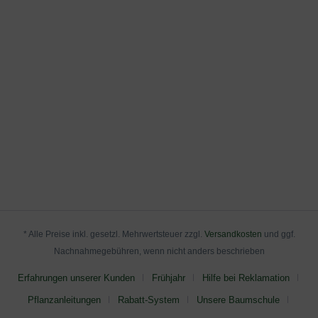
Stämmchen/Halbstämme
Exklusive Formen > Stämmchen/Halbstämme
Laub- und Nadelgehölze > Interessante Formen >
Immergrüne Hochstämme
Exklusive Formen > Immergrüne Hochstämme
Laub- und Nadelgehölze > Immergrüne Hochstämme
* Alle Preise inkl. gesetzl. Mehrwertsteuer zzgl.
Versandkosten
und ggf.
Nachnahmegebühren, wenn nicht anders beschrieben
Erfahrungen unserer Kunden
Frühjahr
Hilfe bei Reklamation
Pflanzanleitungen
Rabatt-System
Unsere Baumschule