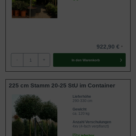
922,90 €
-
+
In den
Warenkorb
225 cm Stamm 20-25 StU im Container
Lieferhöhe
290-330 cm
Gewicht
ca. 120 kg
Anzahl Verschulungen
4xv (4-fach verpflanzt)
Lieferbar