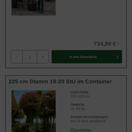
734,90 €
-
+
In den
Warenkorb
225 cm Stamm 18-20 StU im Container
Lieferhöhe
280-320 cm
Gewicht
ca. 80 kg
Anzahl Verschulungen
4xv (4-fach verpflanzt)
Lieferbar