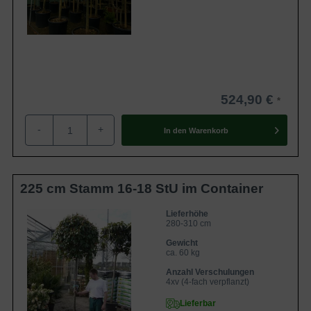
524,90 €
-
+
In den
Warenkorb
225 cm Stamm 16-18 StU im Container
Lieferhöhe
280-310 cm
Gewicht
ca. 60 kg
Anzahl Verschulungen
4xv (4-fach verpflanzt)
Lieferbar