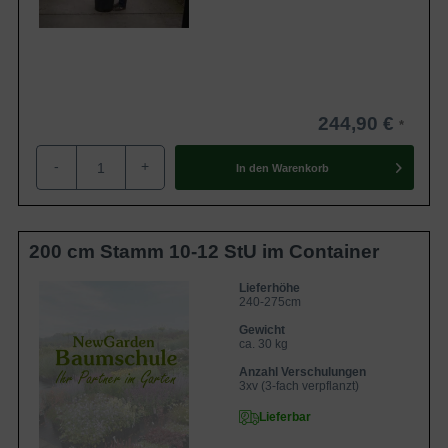
244,90 €
-
+
In den
Warenkorb
200 cm Stamm 10-12 StU im Container
Lieferhöhe
240-275cm
Gewicht
ca. 30 kg
Anzahl Verschulungen
3xv (3-fach verpflanzt)
Lieferbar