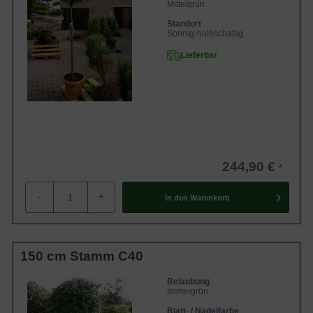
Mittelgrün
Standort
Sonnig-halbschattig
Lieferbar
244,90 €
-
+
In den
Warenkorb
150 cm Stamm C40
Belaubung
Immergrün
Blatt- / Nadelfarbe