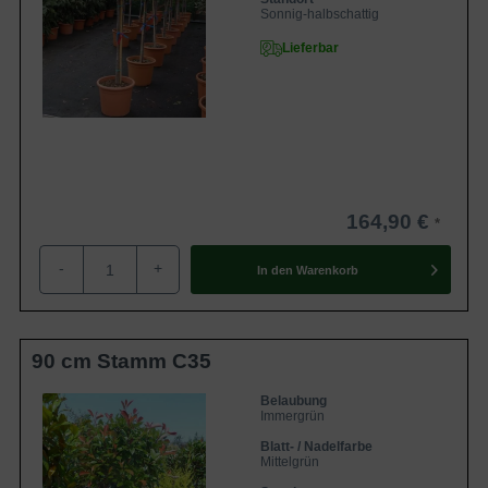
Sonnig-halbschattig
Lieferbar
164,90 €
-
+
In den
Warenkorb
90 cm Stamm C35
Belaubung
Immergrün
Blatt- / Nadelfarbe
Mittelgrün