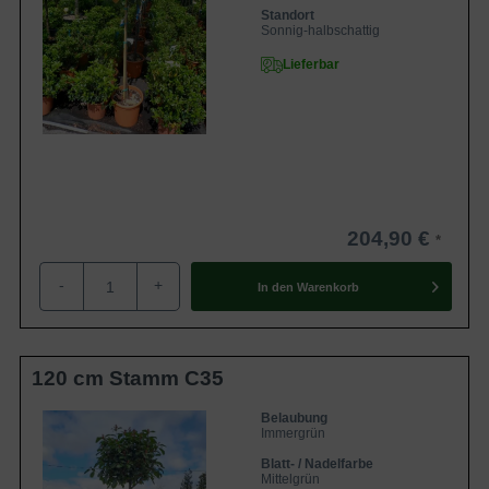
Standort
Sonnig-halbschattig
Lieferbar
204,90 €
-
+
In den
Warenkorb
120 cm Stamm C35
Belaubung
Immergrün
Blatt- / Nadelfarbe
Mittelgrün