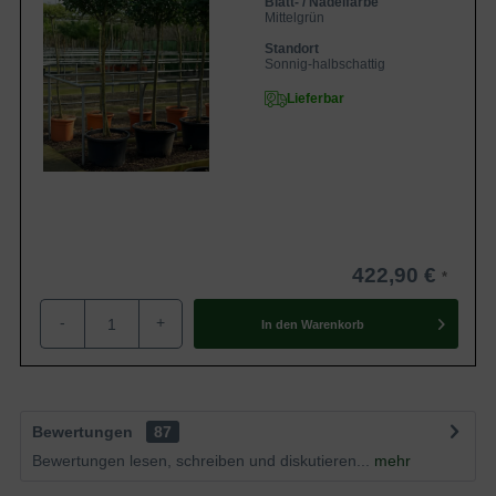
Blatt- / Nadelfarbe
Mittelgrün
Standort
Sonnig-halbschattig
Lieferbar
422,90 €
-
+
In den
Warenkorb
Bewertungen
87
Bewertungen lesen, schreiben und diskutieren...
mehr