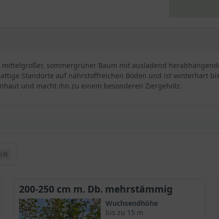
 ein mittelgroßer, sommergrüner Baum mit ausladend herabhängend
hattige Standorte auf nährstoffreichen Böden und ist winterhart bis
enhaut und macht ihn zu einem besonderen Ziergehölz.
(4)
Davids Schlangenhaut-Ahorn und stammt aus dem südlichen China u
in Höhenlagen von 1000 bis 3000 Meter. Der Acer davidii verdank
200-250 cm m. Db. mehrstämmig
na tätig war. Im Mitteleuropäischen Raum ist er weitestgehend unb
Wuchsendhöhe
bis zu 15 m