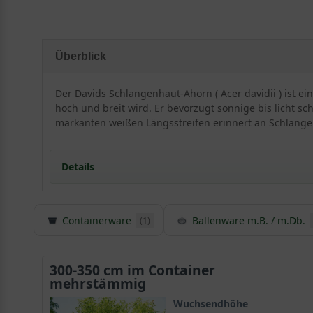
Überblick
Der Davids Schlangenhaut-Ahorn ( Acer davidii ) ist
hoch und breit wird. Er bevorzugt sonnige bis licht sc
markanten weißen Längsstreifen erinnert an Schlang
Details
Containerware
Ballenware m.B. / m.Db.
(1)
Herkunft und Besonderheiten des Davids-Ahorn
Acer davidii ist ebenfalls bekannt unter dem Namen 
Mischwälder in gebirgigen Gegenden. Er wächst dort 
300-350 cm im Container
mehrstämmig
Priester Armand David, der als Missionar in Mittelchi
Wuchsendhöhe