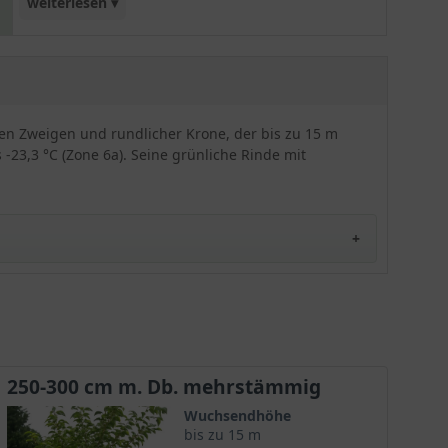
weiterlesen ▾
Querstreifen noch einmal betont.
en Zweigen und rundlicher Krone, der bis zu 15 m
 -23,3 °C (Zone 6a). Seine grünliche Rinde mit
nd aus Myanmar. Dort trifft man ihn bevorzugt in
t seinen Namen seinem Entdecker, dem baskischen
250-300 cm m. Db. mehrstämmig
ekannt und nur selten anzutreffen.
Wuchsendhöhe
bis zu 15 m