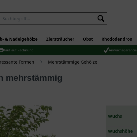
b- & Nadelgehölze
Ziersträucher
Obst
Rhododendron
Kauf auf Rechnung
Anwuchsgarantie
eressante Formen
Mehrstämmige Gehölze
rn mehrstämmig
Wuchs
Wuchshöhe