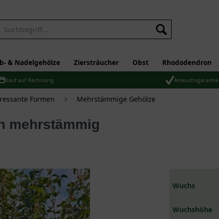
b- & Nadelgehölze
Ziersträucher
Obst
Rhododendron
Kauf auf Rechnung
Anwuchsgarantie
eressante Formen
Mehrstämmige Gehölze
rn mehrstämmig
Wuchs
Wuchshöhe