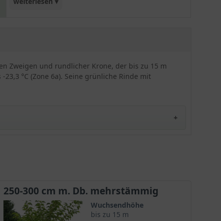
weiterlesen ▾
Querstreifen noch einmal betont.
en Zweigen und rundlicher Krone, der bis zu 15 m
 -23,3 °C (Zone 6a). Seine grünliche Rinde mit
nd aus Myanmar. Dort trifft man ihn bevorzugt in
t seinen Namen seinem Entdecker, dem baskischen
250-300 cm m. Db. mehrstämmig
ekannt und nur selten anzutreffen.
Wuchsendhöhe
bis zu 15 m