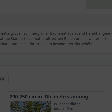
 ein mittelgroßer, sommergrüner Baum mit ausladend herabhängend
hattige Standorte auf nährstoffreichen Böden und ist winterhart bis
enhaut und macht ihn zu einem besonderen Ziergehölz.
(4)
Davids Schlangenhaut-Ahorn und stammt aus dem südlichen China u
in Höhenlagen von 1000 bis 3000 Meter. Der Acer davidii verdank
200-250 cm m. Db. mehrstämmig
na tätig war. Im Mitteleuropäischen Raum ist er weitestgehend unb
Wuchsendhöhe
bis zu 15 m