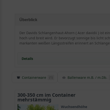
Überblick
Der Davids Schlangenhaut-Ahorn ( Acer davidii ) ist
hoch und breit wird. Er bevorzugt sonnige bis licht sc
markanten weißen Längsstreifen erinnert an Schlang
Details
Containerware
Ballenware m.B. / m.Db.
(1)
Herkunft und Besonderheiten des Davids-Ahorn
Acer davidii ist ebenfalls bekannt unter dem Namen 
Mischwälder in gebirgigen Gegenden. Er wächst dort 
300-350 cm im Container
mehrstämmig
Priester Armand David, der als Missionar in Mittelchi
Wuchsendhöhe