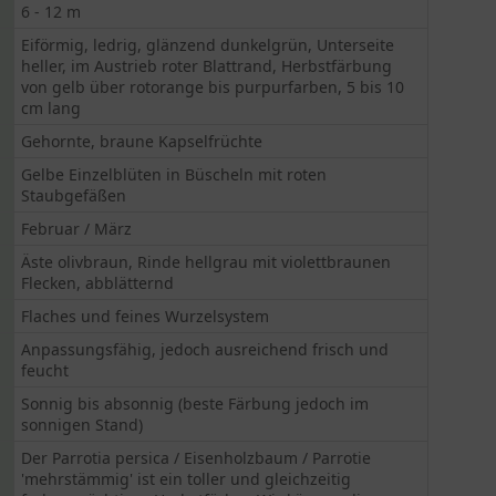
6 - 12 m
Eiförmig, ledrig, glänzend dunkelgrün, Unterseite
heller, im Austrieb roter Blattrand, Herbstfärbung
von gelb über rotorange bis purpurfarben, 5 bis 10
cm lang
Gehornte, braune Kapselfrüchte
Gelbe Einzelblüten in Büscheln mit roten
Staubgefäßen
Februar / März
Äste olivbraun, Rinde hellgrau mit violettbraunen
Flecken, abblätternd
Flaches und feines Wurzelsystem
Anpassungsfähig, jedoch ausreichend frisch und
feucht
Sonnig bis absonnig (beste Färbung jedoch im
sonnigen Stand)
Der Parrotia persica / Eisenholzbaum / Parrotie
'mehrstämmig' ist ein toller und gleichzeitig