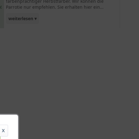
farbenprächtiger Herbstfärber. Wir können die
:
Parrotie nur empfehlen. Sie erhalten hier ein...
weiterlesen ▾
mehrstämmiges Gehölz. Ein tolles Einzelstück für
Ihren Garten.
X