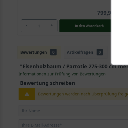
799,90 €
-
+
In den
Warenkorb
Bewertungen
0
Artikelfragen
0
"Eisenholzbaum / Parrotie 275-300 cm me
Informationen zur Prüfung von Bewertungen
Bewertung schreiben
Bewertungen werden nach Überprüfung freige