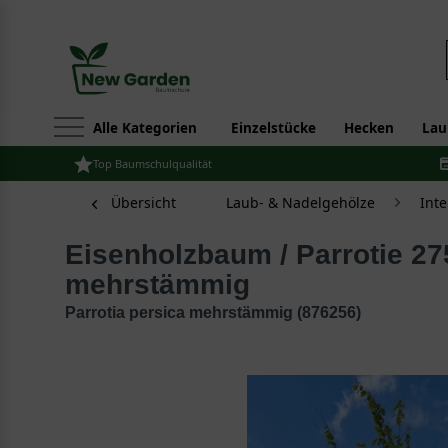
Alle Kategorien
Einzelstücke
Hecken
Lau
Top Baumschulqualität
Übersicht
Laub- & Nadelgehölze
Int
Eisenholzbaum / Parrotie 275-300 cm
mehrstämmig
Parrotia persica mehrstämmig (876256)