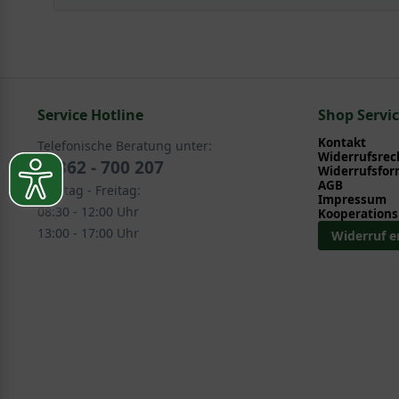
Mit ein paar kleinen Tipps und Tricks kann man Garte
Pflege- und Pflanztipps
, wo Sie zahlreiche Information
Sie suchen eine Alternative?
Pflegeanleitung zum Download an, die Sie nachstehe
In folgenden Kategorien finden Sie schöne Alternative
Service Hotline
Laub- und Nadelgehölze > Interessante Formen >
Shop Servi
Exklusive Formen > Mehrstämmige Gehölze
Kontakt
Telefonische Beratung unter:
Widerrufsrec
02862 - 700 207
Widerrufsfor
AGB
Montag - Freitag:
Impressum
08:30 - 12:00 Uhr
Kooperations
13:00 - 17:00 Uhr
Widerruf e