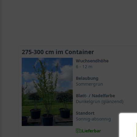
275-300 cm im Container
Wuchsendhöhe
6 - 12 m
Belaubung
Sommergrün
Blatt- / Nadelfarbe
Dunkelgrün (glänzend)
Standort
Sonnig-absonnig
Lieferbar