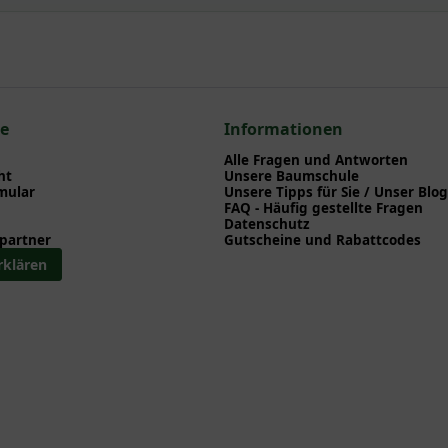
npflanzen einen optimalen Start am neuen Standort geben. Auf der
en zu Pflanzzeitpunkt, Pflege, Bewässerung etc. finden können. Al
nd herunterladen können.
n zum hier gezeigten Artikel Parrotia persica / Eisenholzbaum / Pa
 Mehrstämmige Gehölze
ce
Informationen
Alle Fragen und Antworten
ht
Unsere Baumschule
mular
Unsere Tipps für Sie / Unser Blog
FAQ - Häufig gestellte Fragen
Datenschutz
partner
Gutscheine und Rabattcodes
rklären