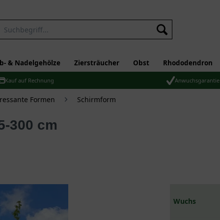
b- & Nadelgehölze
Ziersträucher
Obst
Rhododendron
Kauf auf Rechnung
Anwuchsgarantie
eressante Formen
Schirmform
Wuchs