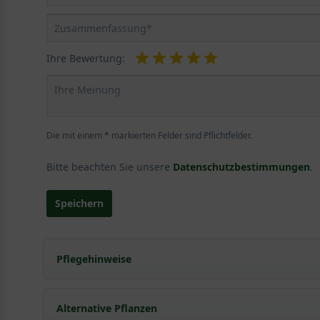
Ihre Bewertung:
Die mit einem * markierten Felder sind Pflichtfelder.
Bitte beachten Sie unsere
Datenschutzbestimmungen
.
Speichern
Pflegehinweise
Pflanz- und Pflegetipps Parrotia persica / Eisen
Alternative Pflanzen