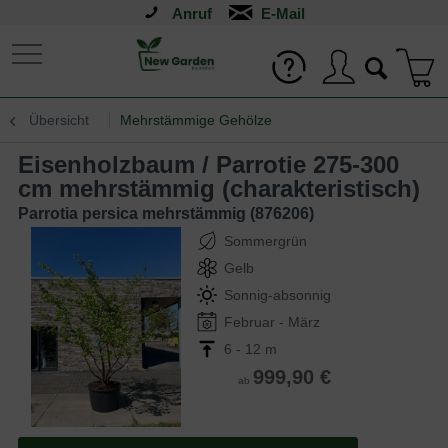
Anruf
Übersicht
Mehrstämmige Gehölze
Eisenholzbaum / Parrotie 275-300
cm mehrstämmig (charakteristisch)
Parrotia persica mehrstämmig (876206)
Sommergrün
Gelb
Sonnig-absonnig
Februar - März
6 - 12 m
999,90 €
ab