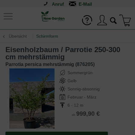
Anruf
Übersicht
Schirmform
Eisenholzbaum / Parrotie 250-300
cm mehrstämmig
Parrotia persica mehrstämmig (876205)
Sommergrün
Gelb
Sonnig-absonnig
Februar - März
6 - 12 m
999,90 €
ab