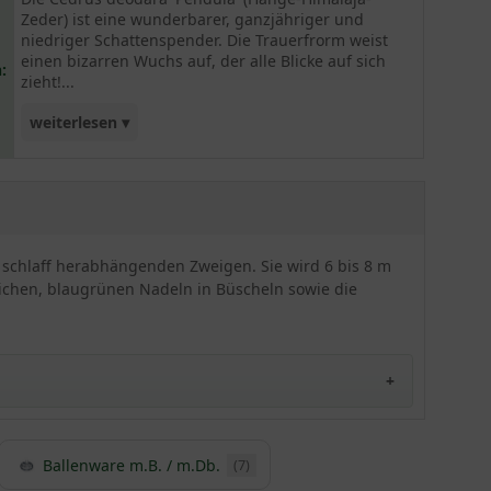
Zeder) ist eine wunderbarer, ganzjähriger und
niedriger Schattenspender. Die Trauerfrorm weist
einen bizarren Wuchs auf, der alle Blicke auf sich
:
zieht!...
weiterlesen ▾
Die Hänge-Himalaja-Zeder ist ein extrem
standorttolerantes und frosthartes Exemplar,
welches durch seine zierenden blaugrünen
Nadeln überzeugt.
schlaff herabhängenden Zweigen. Sie wird 6 bis 8 m
weichen, blaugrünen Nadeln in Büscheln sowie die
Ballenware m.B. / m.Db.
(7)