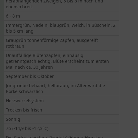
herabhängenden Zweigen, 6 bis 8 m hoch und
ebenso breit.
6 - 8 m
Immergrün, Nadeln, blaugrün, weich, in Büscheln, 2
bis 5 cm lang
Graugrün tonnenförmige Zapfen, ausgereift
rotbraun
Unauffällige Blütenzapfen, einhäusig
getrenntgeschlechtig, Blüte erscheint zum ersten
Mal nach ca. 30 Jahren
September bis Oktober
Jungtriebe behaart, hellbraun, im Alter wird die
Borke schwärzlich
Herzwurzelsystem
Trocken bis frisch
Sonnig
7b (-14,9 bis -12,3°C)
Die Cedrus deodara 'Pendula' (Hänge-Himalaja-