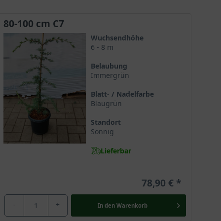
80-100 cm C7
Wuchsendhöhe
6 - 8 m
Belaubung
Immergrün
Blatt- / Nadelfarbe
Blaugrün
Standort
Sonnig
Lieferbar
er romantischen Trauerform präsentiert. Der
78,90 €
ugrün funkeln und für sinnliche Gartenmomente
ut sich einer großen Beliebtheit für die
-
+
In den
Warenkorb
emberaubenden Krone und sollte daher in