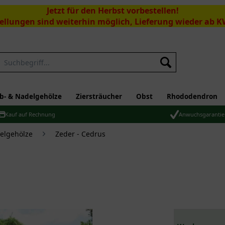
Jetzt für den Herbst vorbestellen!
ellungen sind weiterhin möglich, Lieferung wieder ab K
Suchen
b- & Nadelgehölze
Ziersträucher
Obst
Rhododendron
Kauf auf Rechnung
Anwuchsgarantie
elgehölze
Zeder - Cedrus