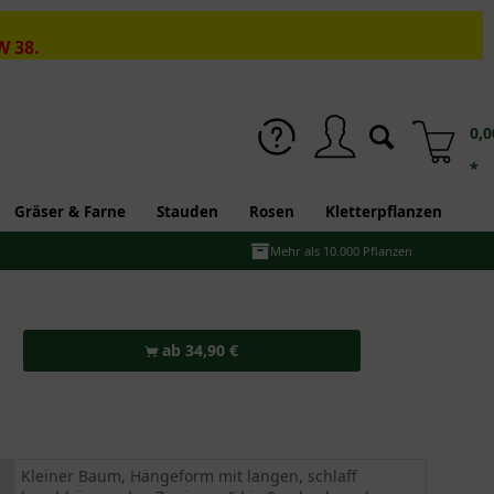
W 38.
0,0
*
Gräser & Farne
Stauden
Rosen
Kletterpflanzen
Mehr als 10.000 Pflanzen
ab 34,90 €
Kleiner Baum, Hängeform mit langen, schlaff