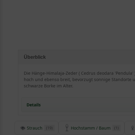
Überblick
Die Hänge-Himalaja-Zeder ( Cedrus deodara 'Pendula'
hoch und ebenso breit, bevorzugt sonnige Standorte un
schwarze Borke im Alter.
Details
Herkunft und Besonderheiten der Hängenden Hima
Strauch
Hochstamm / Baum
(19)
(1)
Die Himalaya-Zeder stammt aus der Natur Asiens