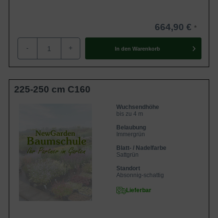
664,90 €
-
+
In den
Warenkorb
225-250 cm C160
Wuchsendhöhe
bis zu 4 m
Belaubung
Immergrün
Blatt- / Nadelfarbe
Sattgrün
Standort
Absonnig-schattig
Lieferbar