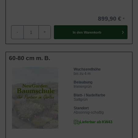
899,90 €
-
+
In den
Warenkorb
60-80 cm m. B.
Wuchsendhöhe
bis zu 4 m
Belaubung
Immergrün
Blatt- / Nadelfarbe
Sattgrün
Standort
Absonnig-schattig
Lieferbar ab KW43