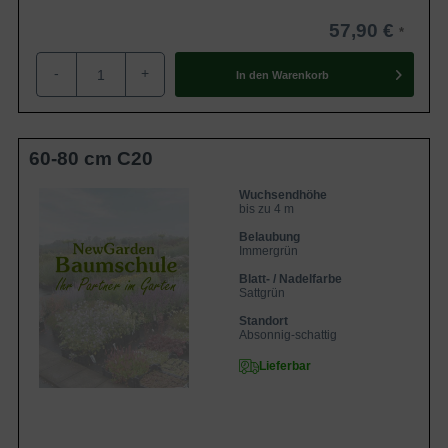
57,90 €
-
+
In den
Warenkorb
60-80 cm C20
Wuchsendhöhe
bis zu 4 m
Belaubung
Immergrün
Blatt- / Nadelfarbe
Sattgrün
Standort
Absonnig-schattig
Lieferbar