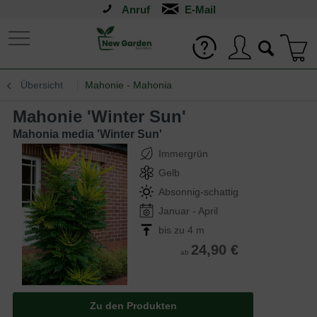
Anruf
Übersicht
Mahonie - Mahonia
Mahonie 'Winter Sun'
Mahonia media 'Winter Sun'
Immergrün
Gelb
Absonnig-schattig
Januar - April
bis zu 4 m
24,90 €
ab
Zu den Produkten