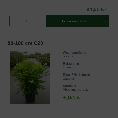
94,90 €
-
+
In den
Warenkorb
80-100 cm C20
Wuchsendhöhe
bis zu 4 m
Belaubung
Immergrün
Blatt- / Nadelfarbe
Sattgrün
Standort
Absonnig-schattig
Lieferbar