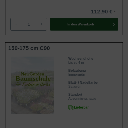
112,90 €
-
+
In den
Warenkorb
150-175 cm C90
Wuchsendhöhe
bis zu 4 m
Belaubung
Immergrün
Blatt- / Nadelfarbe
Sattgrün
Standort
Absonnig-schattig
Lieferbar