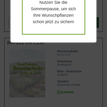
Nutzen Sie die
Sommerpause, um sich
478,90 €
Ihre Wunschpflanzen
schon jetzt zu sichern
-
+
In den
Warenkorb
200-225 cm C130
Wuchsendhöhe
bis zu 4 m
Belaubung
Immergrün
Blatt- / Nadelfarbe
Sattgrün
Standort
Absonnig-schattig
Lieferbar