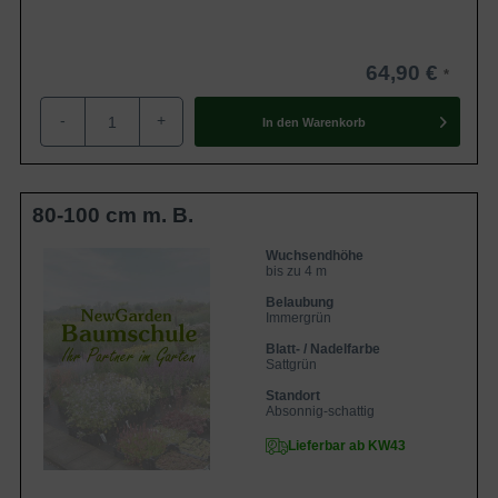
64,90 €
-
+
In den
Warenkorb
80-100 cm m. B.
Wuchsendhöhe
bis zu 4 m
Belaubung
Immergrün
Blatt- / Nadelfarbe
Sattgrün
Standort
Absonnig-schattig
Lieferbar ab KW43