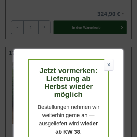
324,90 €
-
+
In den
Warenkorb
175-200 cm C100
Wuchsendhöhe
X
Jetzt vormerken:
bis zu 4 m
Lieferung ab
Belaubung
Immergrün
Herbst wieder
Blatt- / Nadelfarbe
möglich
Sattgrün
Standort
Bestellungen nehmen wir
Absonnig-schattig
weiterhin gerne an —
Lieferbar
ausgeliefert wird
wieder
ab KW 38
.