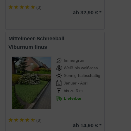
(
3
)
ab 32,90 € *
Mittelmeer-Schneeball
Viburnum tinus
Immergrün
Weiß bis weißrosa
Sonnig-halbschattig
Januar - April
bis zu 3 m
Lieferbar
(
8
)
ab 14,90 € *