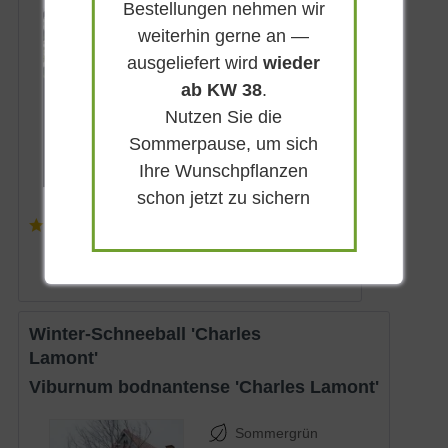
Bestellungen nehmen wir
Sommergrün
weiterhin gerne an —
Weiß
ausgeliefert wird
wieder
Sonnig-halbschattig
ab KW 38
.
Januar - März
Nutzen Sie die
bis zu 3 m
Sommerpause, um sich
Lieferbar
Ihre Wunschpflanzen
schon jetzt zu sichern
(
3
)
ab 37,90 € *
Winter-Schneeball 'Charles
Lamont'
Viburnum bodnantense 'Charles Lamont'
Sommergrün