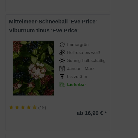
Mittelmeer-Schneeball 'Eve Price'
Viburnum tinus 'Eve Price'
Immergrün
Hellrosa bis weiß
Sonnig-halbschattig
Januar - März
bis zu 3 m
Lieferbar
(
19
)
ab 16,90 € *