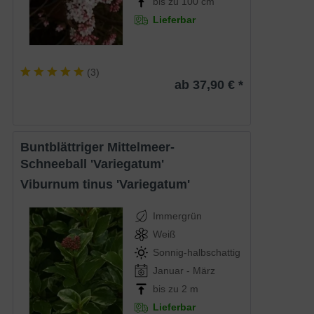
bis zu 100 cm
Lieferbar
(
3
)
ab 37,90 € *
Buntblättriger Mittelmeer-
Schneeball 'Variegatum'
Viburnum tinus 'Variegatum'
Immergrün
Weiß
Sonnig-halbschattig
Januar - März
bis zu 2 m
Lieferbar