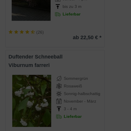
bis zu 3 m
Lieferbar
(
26
)
ab 22,50 € *
Duftender Schneeball
Viburnum farreri
Sommergrün
Rosaweiß
Sonnig-halbschattig
November - März
3 - 4 m
Lieferbar