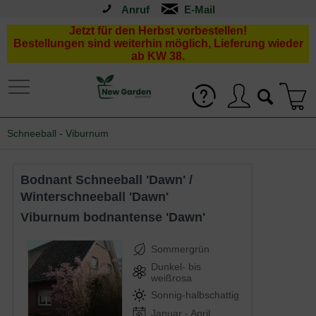
Anruf
Jetzt für den Herbst vorbestellen!
Bestellungen sind weiterhin möglich, Lieferung wieder
ab KW 38.
Schneeball - Viburnum
Bodnant Schneeball 'Dawn' /
Winterschneeball 'Dawn'
Viburnum bodnantense 'Dawn'
Sommergrün
Dunkel- bis
weißrosa
Sonnig-halbschattig
Januar - April