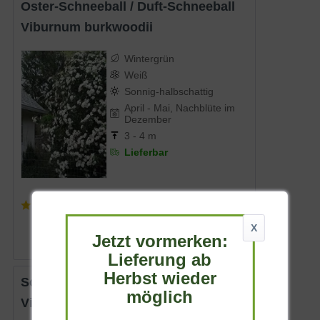
Oster-Schneeball / Duft-Schneeball
Viburnum burkwoodii
Wintergrün
Weiß
Sonnig-halbschattig
April - Mai, Nachblüte im
Dezember
3 - 4 m
Lieferbar
(
42
)
ab 20,90 € *
X
Jetzt vormerken:
Lieferung ab
Herbst wieder
Schneeball 'Jermyn's Globe'
möglich
Viburnum globosum 'Jermyn's Globe'