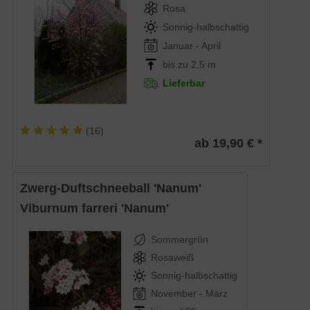
Rosa
Sonnig-halbschattig
Januar - April
bis zu 2,5 m
Lieferbar
(
16
)
ab 19,90 € *
Zwerg-Duftschneeball 'Nanum'
Viburnum farreri 'Nanum'
Sommergrün
Rosaweiß
Sonnig-halbschattig
November - März