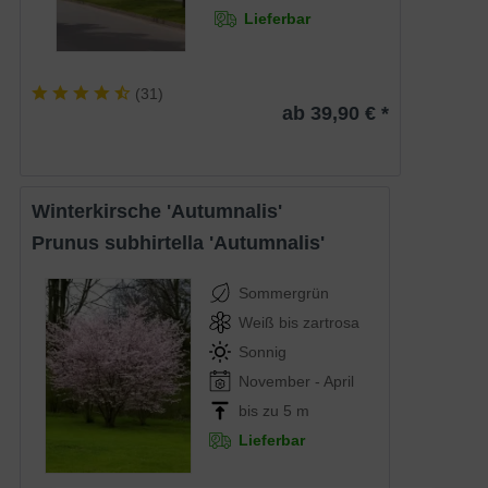
Lieferbar
(
31
)
ab 39,90 € *
Winterkirsche 'Autumnalis'
Prunus subhirtella 'Autumnalis'
Sommergrün
Weiß bis zartrosa
Sonnig
November - April
bis zu 5 m
Lieferbar