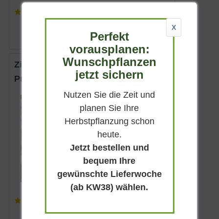
(
19
)
ab 122,90 € *
X
Perfekt
vorausplanen:
Wunschpflanzen
Zierpfirsich 'Spring Glow'
jetzt sichern
Prunus persica 'Spring Glow'
Nutzen Sie die Zeit und
Sommergrün
planen Sie Ihre
Rosa
Herbstpflanzung schon
Halbschattig
heute.
Februar - April
Jetzt bestellen und
bis zu 5 m
bequem Ihre
Lieferbar
gewünschte Lieferwoche
(ab KW38) wählen.
(
2
)
ab 19,90 € *