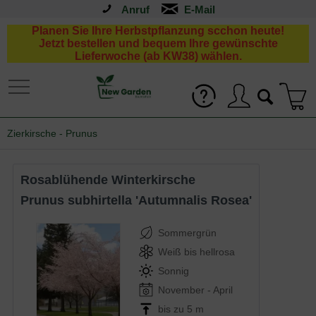
Anruf
Planen Sie Ihre Herbstpflanzung scchon heute!
Jetzt bestellen und bequem Ihre gewünschte
Lieferwoche (ab KW38) wählen.
Zierkirsche - Prunus
Rosablühende Winterkirsche
Prunus subhirtella 'Autumnalis Rosea'
Sommergrün
Weiß bis hellrosa
Sonnig
November - April
bis zu 5 m