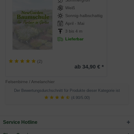
Sommergrün
Weiß
Sonnig-halbschattig
April - Mai
3 bis 4 m
Lieferbar
(
2
)
ab 34,90 € *
Felsenbirne / Amelanchier
Der Bewertungsdurchschnitt für Produkte dieser Kategorie ist
(4.90/5.00)
Service Hotline