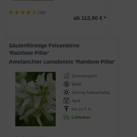
(
38
)
ab 112,90 € *
Säulenförmige Felsenbirne
'Rainbow Pillar'
Amelanchier canadensis 'Rainbow Pillar'
Sommergrün
Weiß
Sonnig-halbschattig
April
bis zu 5 m
Lieferbar