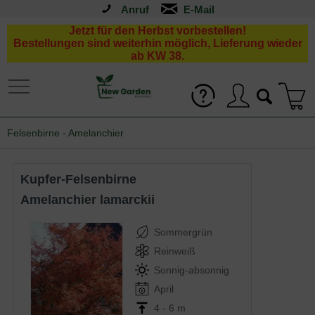
Anruf
Jetzt für den Herbst vorbestellen!
Bestellungen sind weiterhin möglich, Lieferung wieder
ab KW 38.
Felsenbirne - Amelanchier
Kupfer-Felsenbirne
Amelanchier lamarckii
Sommergrün
Reinweiß
Sonnig-absonnig
April
4 - 6 m