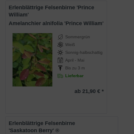
Erlenblättrige Felsenbirne 'Prince
William'
Amelanchier alnifolia 'Prince William'
Sommergrün
Weiß
Sonnig-halbschattig
April - Mai
Bis zu 3 m
Lieferbar
ab 21,90 € *
Erlenblättrige Felsenbirne
'Saskatoon Berry' ­®