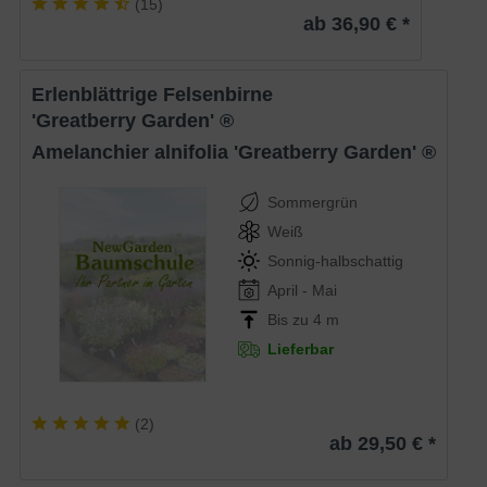
(
15
)
ab 36,90 € *
Erlenblättrige Felsenbirne
'Greatberry Garden' ®
Amelanchier alnifolia 'Greatberry Garden' ®
Sommergrün
Weiß
Sonnig-halbschattig
April - Mai
Bis zu 4 m
Lieferbar
(
2
)
ab 29,50 € *