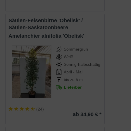
Säulen-Felsenbirne 'Obelisk' /
Säulen-Saskatoonbeere
Amelanchier alnifolia 'Obelisk'
Sommergrün
Weiß
Sonnig-halbschattig
April - Mai
bis zu 5 m
Lieferbar
(
24
)
ab 34,90 € *