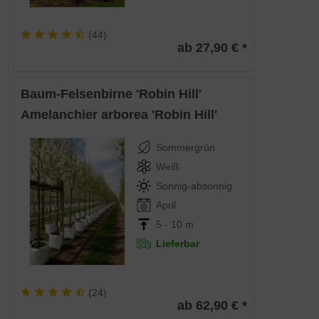
(
44
)
ab 27,90 € *
Baum-Felsenbirne 'Robin Hill'
Amelanchier arborea 'Robin Hill'
Sommergrün
Weiß
Sonnig-absonnig
April
5 - 10 m
Lieferbar
(
24
)
ab 62,90 € *