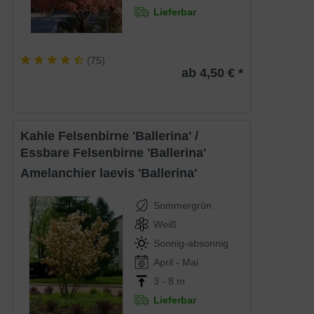
Lieferbar
(
75
)
ab 4,50 € *
Kahle Felsenbirne 'Ballerina' /
Essbare Felsenbirne 'Ballerina'
Amelanchier laevis 'Ballerina'
Sommergrün
Weiß
Sonnig-absonnig
April - Mai
3 - 8 m
Lieferbar