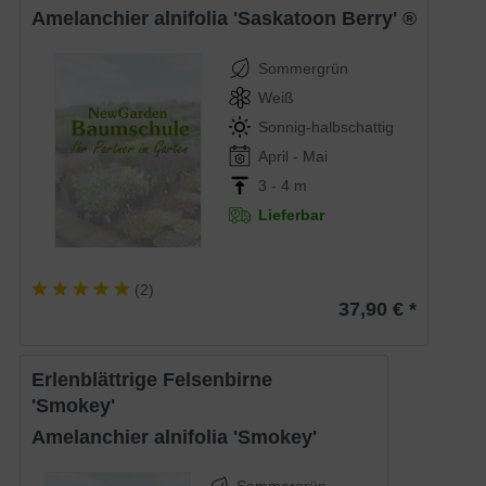
Amelanchier alnifolia 'Saskatoon Berry' ­®
Sommergrün
Weiß
Sonnig-halbschattig
April - Mai
3 - 4 m
Lieferbar
(
2
)
37,90 € *
Erlenblättrige Felsenbirne
'Smokey'
Amelanchier alnifolia 'Smokey'