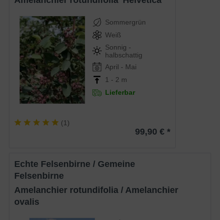
Amelanchier rotundifolia 'Helvetica'
Sommergrün
Weiß
Sonnig -
halbschattig
April - Mai
1 - 2 m
Lieferbar
(
1
)
99,90 € *
Echte Felsenbirne / Gemeine
Felsenbirne
Amelanchier rotundifolia / Amelanchier
ovalis