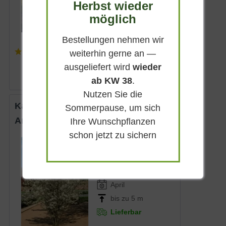
5 - 8 m
Herbst wieder
Lieferbar
möglich
Bestellungen nehmen wir
(
22
)
weiterhin gerne an —
ab 127,90 € *
ausgeliefert wird
wieder
ab KW 38
.
Nutzen Sie die
Kanadische Felsenbirne
Sommerpause, um sich
Amelanchier canadensis
Ihre Wunschpflanzen
schon jetzt zu sichern
Sommergrün
Weiß
Sonnig-absonnig
April
bis zu 5 m
Lieferbar