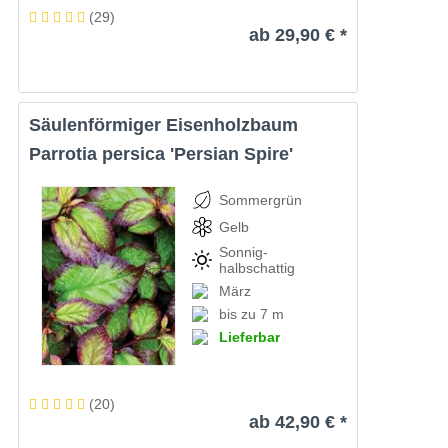
(
29
)
ab 29,90 € *
Säulenförmiger Eisenholzbaum
Parrotia persica 'Persian Spire'
Sommergrün
Gelb
Sonnig-
halbschattig
März
bis zu 7 m
Lieferbar
(
20
)
ab 42,90 € *