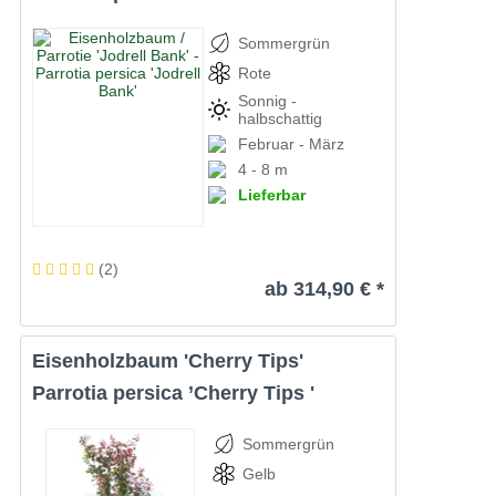
Sommergrün
Rote
Sonnig -
halbschattig
Februar - März
4 - 8 m
Lieferbar
(
2
)
ab 314,90 € *
Eisenholzbaum 'Cherry Tips'
Parrotia persica ’Cherry Tips '
Sommergrün
Gelb