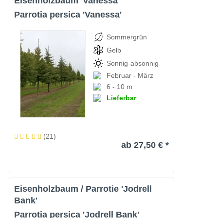
Eisenholzbaum 'Vanessa'
Parrotia persica 'Vanessa'
Sommergrün
Gelb
Sonnig-absonnig
Februar - März
6 - 10 m
Lieferbar
(
21
)
ab 27,50 € *
Eisenholzbaum / Parrotie 'Jodrell
Bank'
Parrotia persica 'Jodrell Bank'