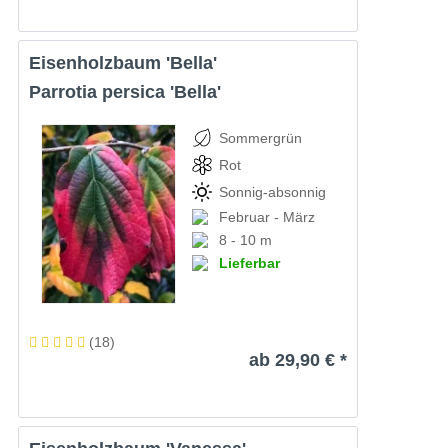
Eisenholzbaum 'Bella'
Parrotia persica 'Bella'
Sommergrün
Rot
Sonnig-absonnig
Februar - März
8 - 10 m
Lieferbar
(
18
)
ab 29,90 € *