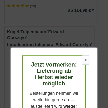
(
20
)
ab 114,90 € *
Kugel-Tulpenbaum 'Edward
Gursztyn'
Liriodendron tulipifera 'Edward Gursztyn'
Sommergrün
X
Gelb bis gelbgrün
Jetzt vormerken:
Sonnig
Lieferung ab
Mai - Juni
Herbst wieder
bis zu 4 m
möglich
Lieferbar
Bestellungen nehmen wir
ab 299,90 € *
weiterhin gerne an —
ausgeliefert wird
wieder