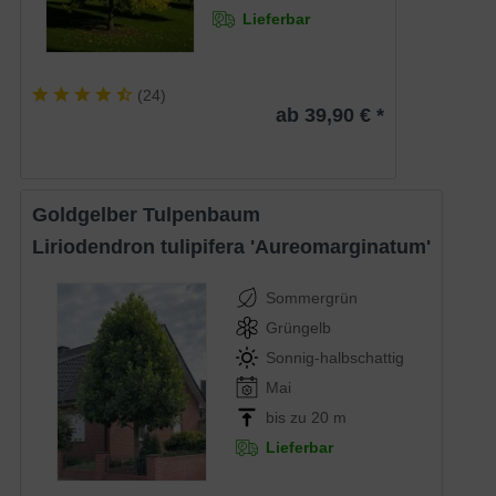
Lieferbar
(
24
)
ab 39,90 € *
Goldgelber Tulpenbaum
Liriodendron tulipifera 'Aureomarginatum'
Sommergrün
Grüngelb
Sonnig-halbschattig
Mai
bis zu 20 m
Lieferbar