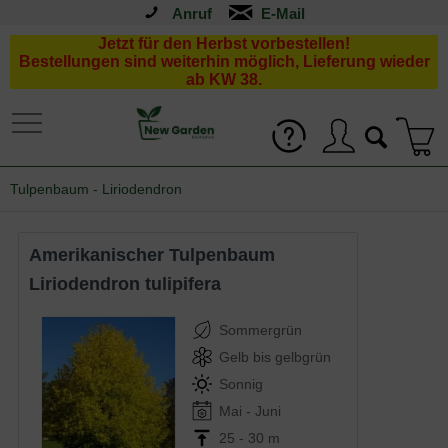
Anruf
Jetzt für den Herbst vorbestellen!
Bestellungen sind weiterhin möglich, Lieferung wieder
ab KW 38.
Tulpenbaum - Liriodendron
Amerikanischer Tulpenbaum
Liriodendron tulipifera
Sommergrün
Gelb bis gelbgrün
Sonnig
Mai - Juni
25 - 30 m