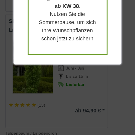
ab KW 38
.
Nutzen Sie die
Säulen-Tulpenbaum
Sommerpause, um sich
Liriodendron tulipifera 'Fastigiatum'
Ihre Wunschpflanzen
schon jetzt zu sichern
Sommergrün
Grüngelb
Sonnig
Juni - Juli
bis zu 15 m
Lieferbar
(
13
)
ab 94,90 € *
Tulpenbaum / Liriodendron