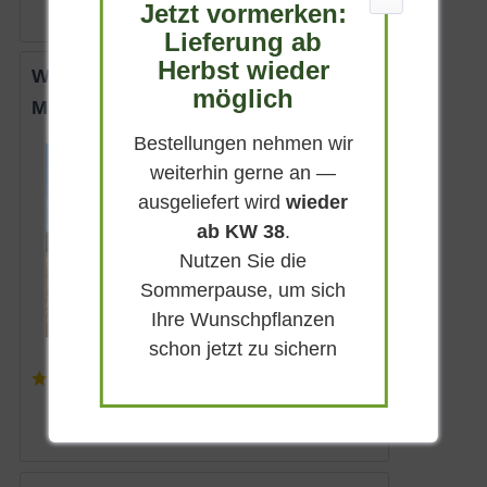
Jetzt vormerken:
Lieferung ab
Herbst wieder
Weißer Maulbeerbaum
möglich
Morus alba
Bestellungen nehmen wir
Sommergrün
weiterhin gerne an —
Grün
ausgeliefert wird
wieder
Sonnig
ab KW 38
.
Mai - Juni
Nutzen Sie die
bis zu 10 m
Sommerpause, um sich
Lieferbar
Ihre Wunschpflanzen
schon jetzt zu sichern
(
21
)
ab 22,90 € *