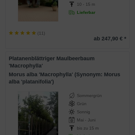
10 - 15 m
Lieferbar
(
11
)
ab 247,90 € *
Platanenblättriger Maulbeerbaum
'Macrophylla'
Morus alba 'Macrophylla' (Synonym: Morus
alba 'platanifolia')
Sommergrün
Grün
Sonnig
Mai - Juni
bis zu 15 m