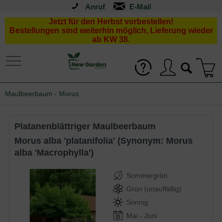
Anruf
Jetzt für den Herbst vorbestellen!
Bestellungen sind weiterhin möglich, Lieferung wieder
ab KW 38.
Maulbeerbaum - Morus
Platanenblättriger Maulbeerbaum
Morus alba 'platanifolia' (Synonym: Morus
alba 'Macrophylla')
Sommergrün
Grün (unauffällig)
Sonnig
Mai - Juni