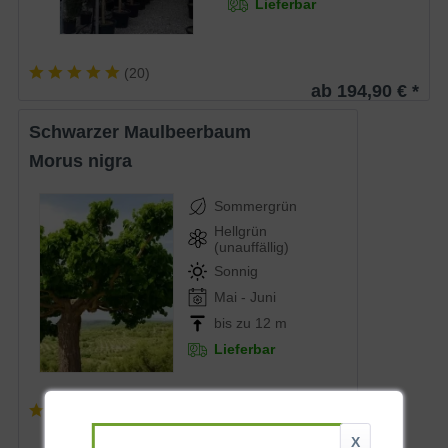
Lieferbar
(
20
)
ab 194,90 € *
Schwarzer Maulbeerbaum
Morus nigra
Sommergrün
Hellgrün
(unauffällig)
Sonnig
Mai - Juni
bis zu 12 m
Lieferbar
(
29
)
ab 21,90 € *
X