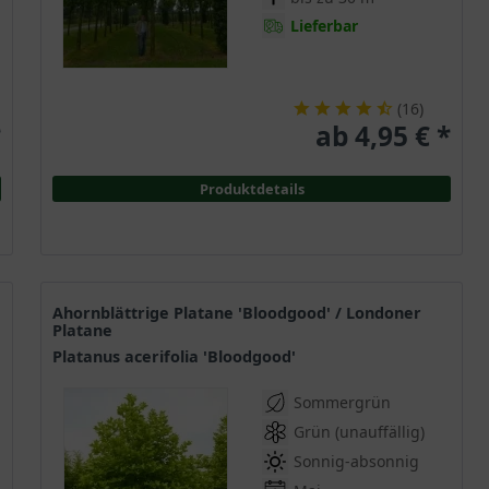
Lieferbar
(
16
)
*
ab 4,95 € *
Produktdetails
Ahornblättrige Platane 'Bloodgood' / Londoner
Platane
Platanus acerifolia 'Bloodgood'
Sommergrün
Grün (unauffällig)
Sonnig-absonnig