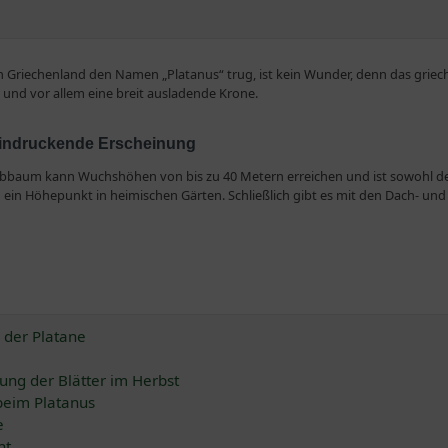
en Griechenland den Namen „Platanus“ trug, ist kein Wunder, denn das griech
er und vor allem eine breit ausladende Krone.
eeindruckende Erscheinung
ubbaum kann Wuchshöhen von bis zu 40 Metern erreichen und ist sowohl de
h ein Höhepunkt in heimischen Gärten. Schließlich gibt es mit den Dach- und 
warme Standorte
ig, gedeihen in allen guten Böden und lieben sonnige, helle und warme Sta
t. Ihre ahornartigen Blätter werden bis zu 25 cm breit, und aus den grünlich
ng vom Baum fallen.
 der Platane
ung der Blätter im Herbst
zeiten gießen
beim Platanus
en, sollten Sie den noch jungen Baum während trockener Phasen regelmäßig
e
te.
ht