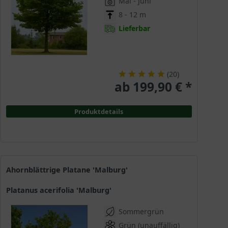
Mai - Juni
8 - 12 m
Lieferbar
(
20
)
ab 199,90 € *
Produktdetails
Ahornblättrige Platane 'Malburg'
Platanus acerifolia 'Malburg'
Sommergrün
Grün (unauffällig)