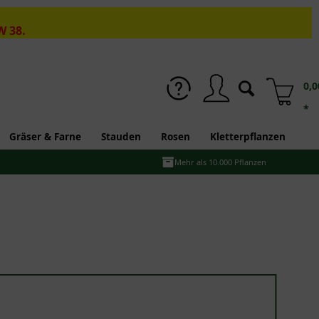
W 38.
0,0
*
Gräser & Farne
Stauden
Rosen
Kletterpflanzen
Mehr als 10.000 Pflanzen