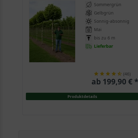
Sommergrün
Gelbgrün
Sonnig-absonnig
Mai
bis zu 6 m
Lieferbar
(
46
)
ab 199,90 € 
Produktdetails