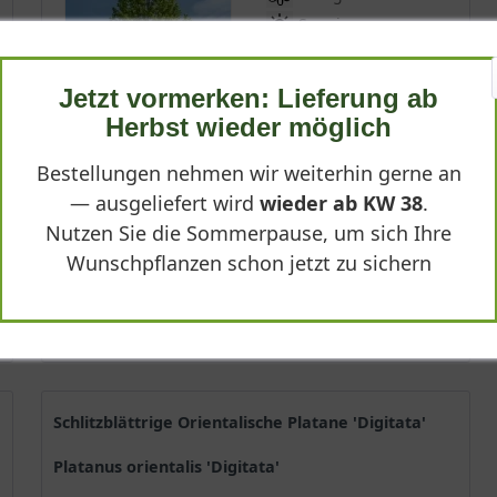
Sonnig
Mai
15 - 20 m
Jetzt vormerken: Lieferung ab
Lieferbar
Herbst wieder möglich
Bestellungen nehmen wir weiterhin gerne an
— ausgeliefert wird
wieder ab KW 38
.
(
10
)
Nutzen Sie die Sommerpause, um sich Ihre
*
ab 187,90 € *
Wunschpflanzen schon jetzt zu sichern
Produktdetails
Schlitzblättrige Orientalische Platane 'Digitata'
Platanus orientalis 'Digitata'