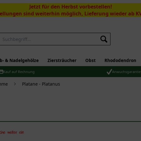
Jetzt für den Herbst vorbestellen!
ellungen sind weiterhin möglich, Lieferung wieder ab K
Suchen
b- & Nadelgehölze
Ziersträucher
Obst
Rhododendron
Kauf auf Rechnung
Anwuchsgarantie
ämme
Platane - Platanus