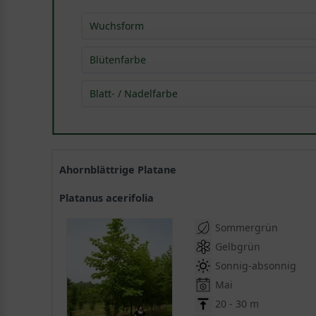
Wuchsform
Strauch
(
2
)
Blütenfarbe
Hochstamm
(
11
)
keine Blüte
(
6
)
Blatt- / Nadelfarbe
mehrstämmig
(
2
)
gelb
(
6
)
Dach
(
1
)
grün
(
12
)
grün
(
6
)
Ahornblättrige Platane
Platanus acerifolia
Sommergrün
Gelbgrün
Sonnig-absonnig
Mai
20 - 30 m