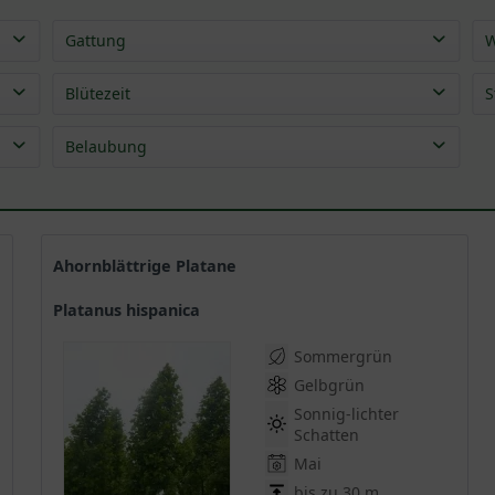
Gattung
W
Platane - Platanus
(
12
)
Blütezeit
S
Mai
(
12
)
Belaubung
Jun
(
2
)
sommergrün
(
12
)
Ahornblättrige Platane
Platanus hispanica
Sommergrün
Gelbgrün
Sonnig-lichter
Schatten
Mai
bis zu 30 m