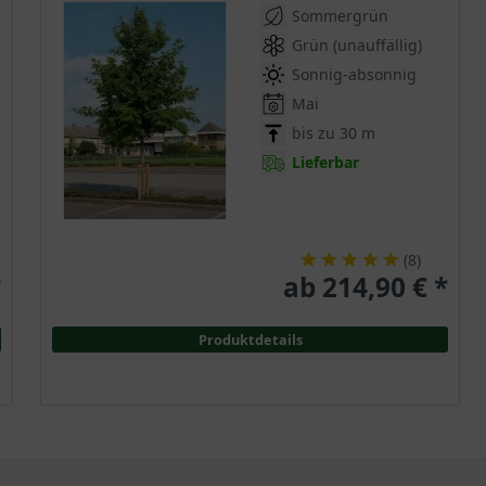
Sommergrün
Grün (unauffällig)
Sonnig-absonnig
Mai
bis zu 30 m
Lieferbar
(
8
)
*
ab 214,90 € *
Produktdetails