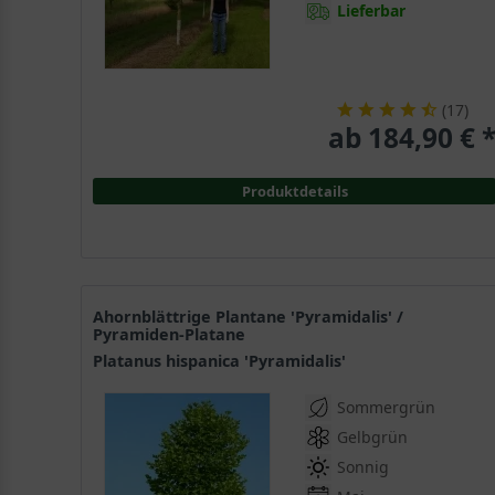
Lieferbar
(
17
)
ab 184,90 € 
Produktdetails
Ahornblättrige Plantane 'Pyramidalis' /
Pyramiden-Platane
Platanus hispanica 'Pyramidalis'
Sommergrün
Gelbgrün
Sonnig