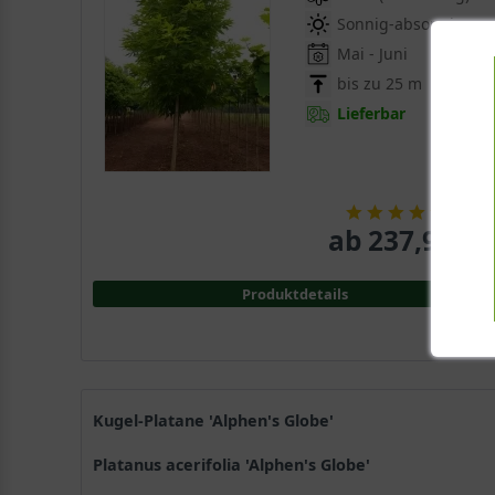
Sonnig-absonnig
Mai - Juni
bis zu 25 m
Lieferbar
(
6
)
ab 237,90 € 
Produktdetails
Kugel-Platane 'Alphen's Globe'
Platanus acerifolia 'Alphen's Globe'