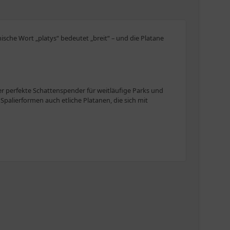
ische Wort „platys“ bedeutet „breit“ – und die Platane
r perfekte Schattenspender für weitläufige Parks und
Spalierformen auch etliche Platanen, die sich mit
ndorte, entwickeln sich aber auch an einem Platz im
-gelben Blüten entstehen kugelige Früchte, die
 gießen und sie gelegentlich mit Kompost oder Mulch