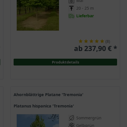
Mai
20 - 25 m
Lieferbar
(
8
)
*
ab 237,90 € *
Produktdetails
Ahornblättrige Platane 'Tremonia'
Platanus hispanica 'Tremonia'
Sommergrün
Gelbgrün