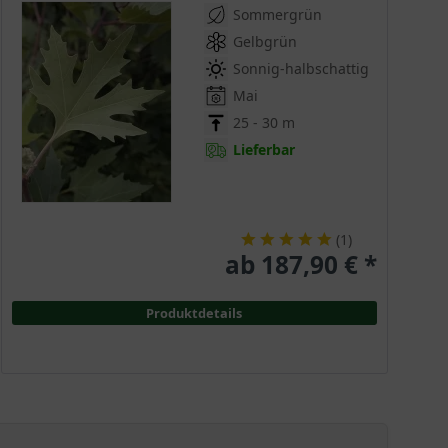
Sommergrün
Gelbgrün
Sonnig-halbschattig
Mai
25 - 30 m
Lieferbar
(
1
)
ab 187,90 € *
Produktdetails