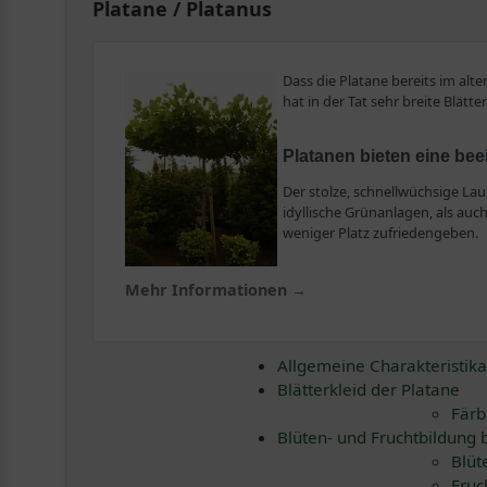
Platane / Platanus
Dass die Platane bereits im alt
hat in der Tat sehr breite Blätt
Platanen bieten eine b
Der stolze, schnellwüchsige La
idyllische Grünanlagen, als auc
weniger Platz zufriedengeben.
Sehr anpassungsfähig – ideal für sonnige und 
Mehr Informationen →
Die rund sieben Platanen-Arten sind sehr anpassungsfäh
Halbschatten prächtig, sofern dieser lichtdurchflutet is
ausgesprochen zierend sind und oftmals erst im Frühli
Allgemeine Charakteristika
Blätterkleid der Platane
Färb
Gut zu wissen – Platanen regelmäßig in Trocken
Blüten- und Fruchtbildung 
Damit Sie möglichst lange Freude an Ihrer Platane hab
Blüt
verwöhnen. Die beste Pflanzzeit sind die Frühlingsmona
Fruc