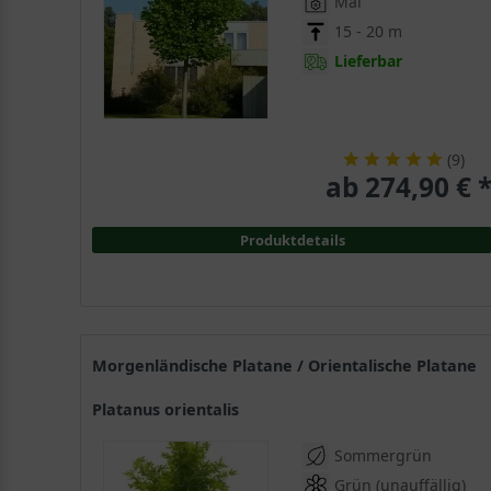
Mai
15 - 20 m
Lieferbar
(
9
)
ab 274,90 € 
Produktdetails
Morgenländische Platane / Orientalische Platane
Platanus orientalis
Sommergrün
Grün (unauffällig)