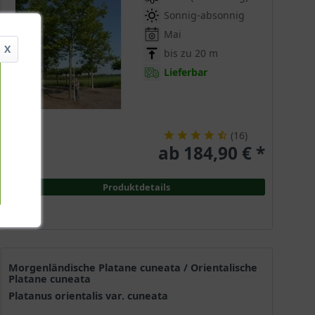
Sonnig-absonnig
Mai
X
bis zu 20 m
Lieferbar
(
16
)
ab 184,90 € *
Produktdetails
Morgenländische Platane cuneata / Orientalische
Platane cuneata
Platanus orientalis var. cuneata