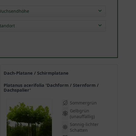
uchsendhöhe
2,00 - 4,00 m
(
1
)
tandort
4,00 - 6,00 m
(
1
)
6,00 - 10,0 m
(
1
)
10,0 - 15,0 m
(
1
)
15,0 - 20,0 m
(
3
)
größer als 20 m
(
6
)
Dach-Platane / Schirmplatane
Platanus acerifolia 'Dachform / Sternform /
Dachspalier'
Sommergrün
Gelbgrün
(unauffällig)
Sonnig-lichter
Schatten