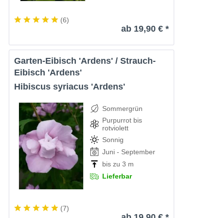
(
6
)
ab 19,90 € *
Garten-Eibisch 'Ardens' / Strauch-
Eibisch 'Ardens'
Hibiscus syriacus 'Ardens'
Sommergrün
Purpurrot bis
rotviolett
Sonnig
Juni - September
bis zu 3 m
Lieferbar
(
7
)
ab 19,90 € *