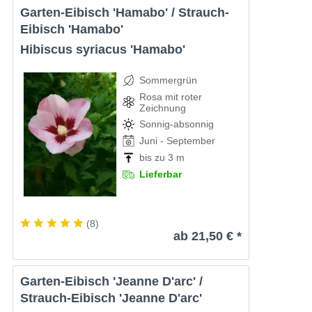
Garten-Eibisch 'Hamabo' / Strauch-
Eibisch 'Hamabo'
Hibiscus syriacus 'Hamabo'
Sommergrün
Rosa mit roter
Zeichnung
Sonnig-absonnig
Juni - September
bis zu 3 m
Lieferbar
(
8
)
ab 21,50 € *
Garten-Eibisch 'Jeanne D'arc' /
Strauch-Eibisch 'Jeanne D'arc'