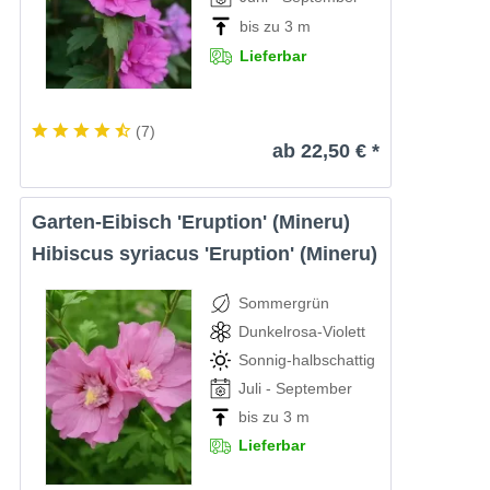
bis zu 3 m
Lieferbar
(
7
)
ab 22,50 € *
Garten-Eibisch 'Eruption' (Mineru)
Hibiscus syriacus 'Eruption' (Mineru)
Sommergrün
Dunkelrosa-Violett
Sonnig-halbschattig
Juli - September
bis zu 3 m
Lieferbar