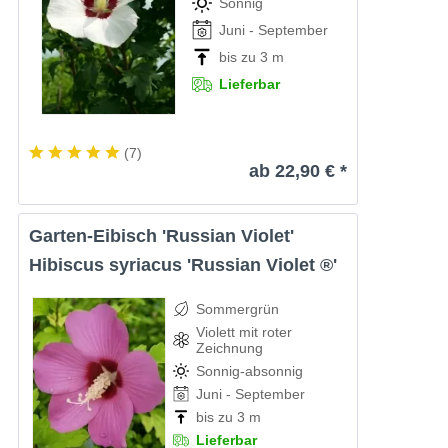
Sonnig
Juni - September
bis zu 3 m
Lieferbar
(
7
)
ab 22,90 € *
Garten-Eibisch 'Russian Violet'
Hibiscus syriacus 'Russian Violet ®'
Sommergrün
Violett mit roter
Zeichnung
Sonnig-absonnig
Juni - September
bis zu 3 m
Lieferbar