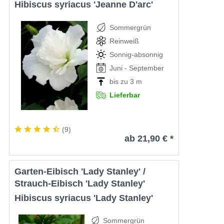
Hibiscus syriacus 'Jeanne D'arc'
Sommergrün
Reinweiß
Sonnig-absonnig
Juni - September
bis zu 3 m
Lieferbar
(
9
)
ab 21,90 € *
Garten-Eibisch 'Lady Stanley' /
Strauch-Eibisch 'Lady Stanley'
Hibiscus syriacus 'Lady Stanley'
Sommergrün