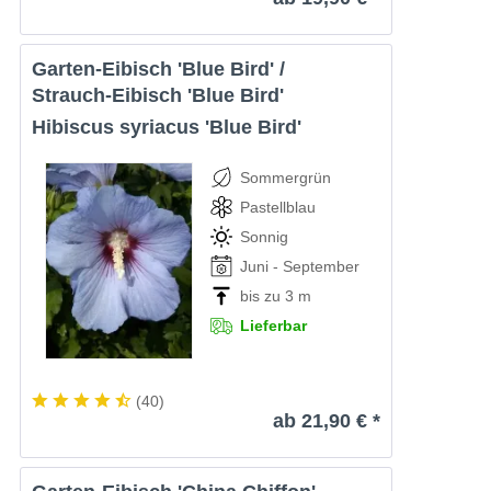
Garten-Eibisch 'Blue Bird' /
Strauch-Eibisch 'Blue Bird'
Hibiscus syriacus 'Blue Bird'
Sommergrün
Pastellblau
Sonnig
Juni - September
bis zu 3 m
Lieferbar
(
40
)
ab 21,90 € *