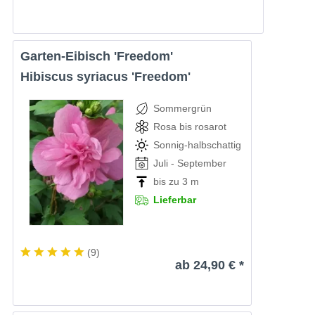
Garten-Eibisch 'Freedom'
Hibiscus syriacus 'Freedom'
Sommergrün
Rosa bis rosarot
Sonnig-halbschattig
Juli - September
bis zu 3 m
Lieferbar
(
9
)
ab 24,90 € *