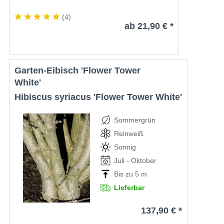
(
4
)
ab 21,90 € *
Garten-Eibisch 'Flower Tower
White'
Hibiscus syriacus 'Flower Tower White'
Sommergrün
Reinweiß
Sonnig
Juli - Oktober
Bis zu 5 m
Lieferbar
137,90 € *