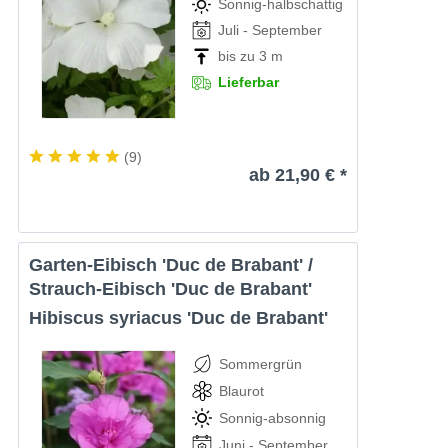
Sonnig-halbschattig
Juli - September
bis zu 3 m
Lieferbar
(
9
)
ab 21,90 € *
Garten-Eibisch 'Duc de Brabant' /
Strauch-Eibisch 'Duc de Brabant'
Hibiscus syriacus 'Duc de Brabant'
Sommergrün
Blaurot
Sonnig-absonnig
Juni - September