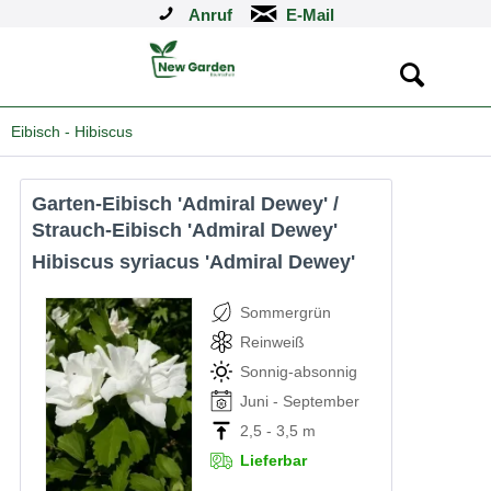
Anruf
Eibisch - Hibiscus
Garten-Eibisch 'Admiral Dewey' /
Strauch-Eibisch 'Admiral Dewey'
Hibiscus syriacus 'Admiral Dewey'
Sommergrün
Reinweiß
Sonnig-absonnig
Juni - September
2,5 - 3,5 m
Lieferbar