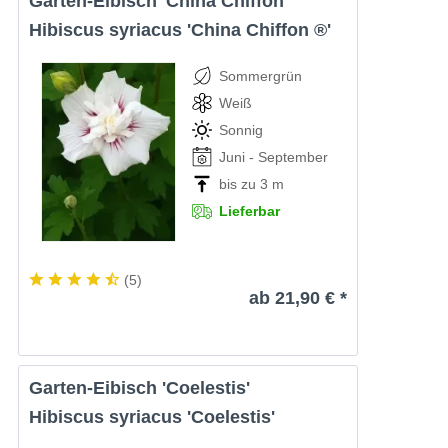
Garten-Eibisch 'China Chiffon'
Hibiscus syriacus 'China Chiffon ®'
Sommergrün
Weiß
Sonnig
Juni - September
bis zu 3 m
Lieferbar
(
5
)
ab 21,90 € *
Garten-Eibisch 'Coelestis'
Hibiscus syriacus 'Coelestis'