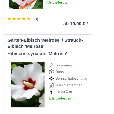
Lieferbar
(
10
)
ab 19,90 € *
Garten-Eibisch 'Melrose' / Strauch-
Eibisch 'Melrose'
Hibiscus syriacus 'Melrose'
Sommergrün
Rosa
Sonnig-halbschattig
Juli - September
bis zu 3 m
Lieferbar