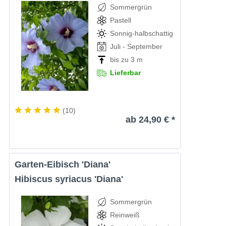
Sommergrün
Pastell
Sonnig-halbschattig
Juli - September
bis zu 3 m
Lieferbar
(
10
)
ab 24,90 € *
Garten-Eibisch 'Diana'
Hibiscus syriacus 'Diana'
Sommergrün
Reinweiß