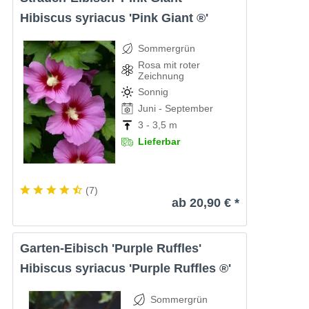
Hibiscus syriacus 'Pink Giant ®'
Sommergrün
Rosa mit roter
Zeichnung
Sonnig
Juni - September
3 - 3,5 m
Lieferbar
(
7
)
ab 20,90 € *
Garten-Eibisch 'Purple Ruffles'
Hibiscus syriacus 'Purple Ruffles ®'
Sommergrün