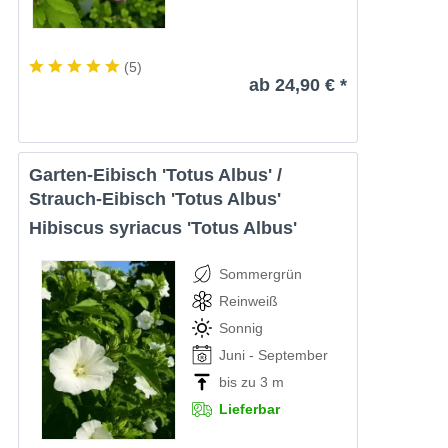
(
5
)
ab 24,90 € *
Garten-Eibisch 'Totus Albus' /
Strauch-Eibisch 'Totus Albus'
Hibiscus syriacus 'Totus Albus'
Sommergrün
Reinweiß
Sonnig
Juni - September
bis zu 3 m
Lieferbar