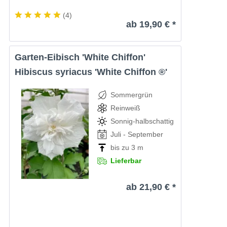
(
4
)
ab 19,90 € *
Garten-Eibisch 'White Chiffon'
Hibiscus syriacus 'White Chiffon ®'
Sommergrün
Reinweiß
Sonnig-halbschattig
Juli - September
bis zu 3 m
Lieferbar
ab 21,90 € *