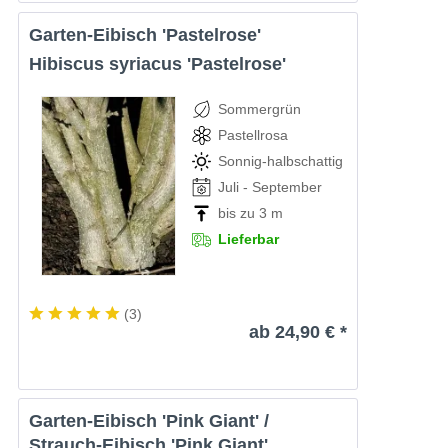
Garten-Eibisch 'Pastelrose'
Hibiscus syriacus 'Pastelrose'
Sommergrün
Pastellrosa
Sonnig-halbschattig
Juli - September
bis zu 3 m
Lieferbar
(
3
)
ab 24,90 € *
Garten-Eibisch 'Pink Giant' /
Strauch-Eibisch 'Pink Giant'