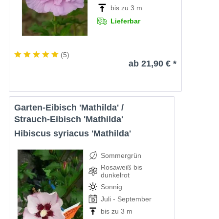
bis zu 3 m
Lieferbar
(
5
)
ab 21,90 € *
Garten-Eibisch 'Mathilda' /
Strauch-Eibisch 'Mathilda'
Hibiscus syriacus 'Mathilda'
Sommergrün
Rosaweiß bis
dunkelrot
Sonnig
Juli - September
bis zu 3 m