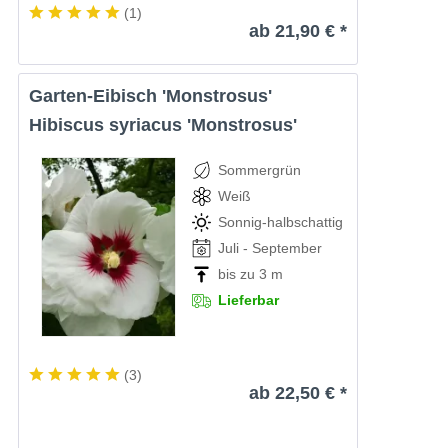
(
1
)
ab 21,90 € *
Garten-Eibisch 'Monstrosus'
Hibiscus syriacus 'Monstrosus'
Sommergrün
Weiß
Sonnig-halbschattig
Juli - September
bis zu 3 m
Lieferbar
(
3
)
ab 22,50 € *