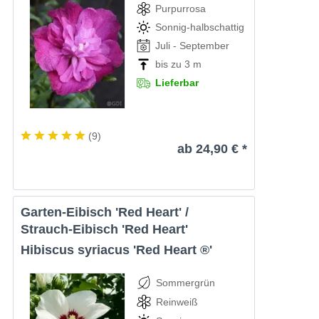
Purpurrosa
Sonnig-halbschattig
Juli - September
bis zu 3 m
Lieferbar
(
9
)
ab 24,90 € *
Garten-Eibisch 'Red Heart' /
Strauch-Eibisch 'Red Heart'
Hibiscus syriacus 'Red Heart ®'
Sommergrün
Reinweiß