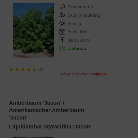
Sommergrün
Grün (unauffällig)
Sonnig
April - Mai
bis zu 10 m
Lieferbar
(
2
)
Artikel nicht mehr verfügbar
Amberbaum 'Jason' /
Amerikanischer Amberbaum
'Jason'
Liquidambar styraciflua 'Jason'