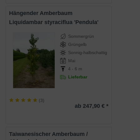
Hängender Amberbaum
Liquidambar styraciflua 'Pendula'
Sommergrün
Grüngelb
Sonnig-halbschattig
Mai
4 - 6 m
Lieferbar
(
3
)
ab 247,90 € *
Taiwanesischer Amberbaum /