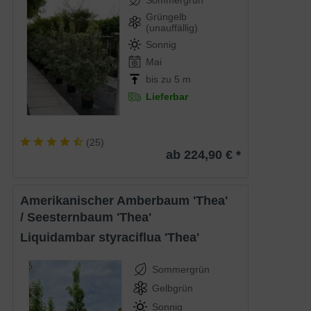
Sommergrün
Grüngelb
(unauffällig)
Sonnig
Mai
bis zu 5 m
Lieferbar
(
25
)
ab 224,90 € *
Amerikanischer Amberbaum 'Thea'
/ Seesternbaum 'Thea'
Liquidambar styraciflua 'Thea'
Sommergrün
Gelbgrün
Sonnig