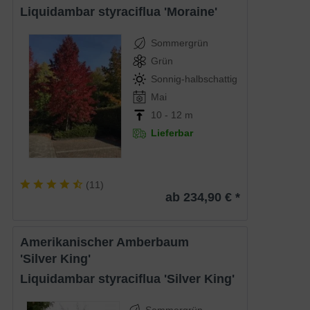
Liquidambar styraciflua 'Moraine'
Sommergrün
Grün
Sonnig-halbschattig
Mai
10 - 12 m
Lieferbar
(
11
)
ab 234,90 € *
Amerikanischer Amberbaum
'Silver King'
Liquidambar styraciflua 'Silver King'