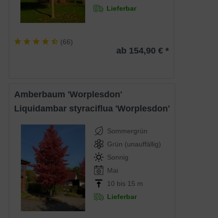
Lieferbar
(
66
)
ab 154,90 € *
Amberbaum 'Worplesdon'
Liquidambar styraciflua 'Worplesdon'
Sommergrün
Grün (unauffällig)
Sonnig
Mai
10 bis 15 m
Lieferbar