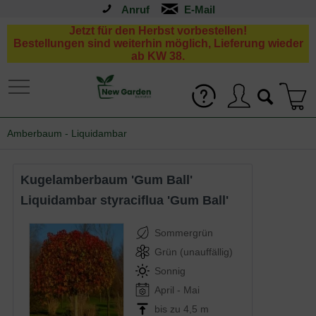
Anruf
Jetzt für den Herbst vorbestellen!
Bestellungen sind weiterhin möglich, Lieferung wieder
ab KW 38.
Amberbaum - Liquidambar
Kugelamberbaum 'Gum Ball'
Liquidambar styraciflua 'Gum Ball'
Sommergrün
Grün (unauffällig)
Sonnig
April - Mai
bis zu 4,5 m