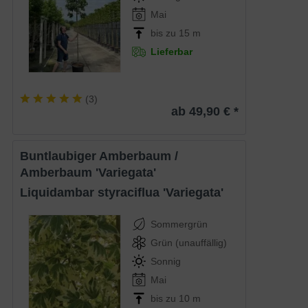
Mai
bis zu 15 m
Lieferbar
(
3
)
ab 49,90 € *
Buntlaubiger Amberbaum /
Amberbaum 'Variegata'
Liquidambar styraciflua 'Variegata'
Sommergrün
Grün (unauffällig)
Sonnig
Mai
bis zu 10 m