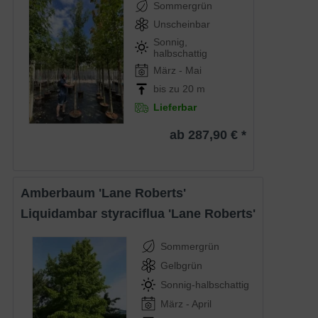
Sommergrün
Unscheinbar
Sonnig,
halbschattig
März - Mai
bis zu 20 m
Lieferbar
ab 287,90 € *
Amberbaum 'Lane Roberts'
Liquidambar styraciflua 'Lane Roberts'
Sommergrün
Gelbgrün
Sonnig-halbschattig
März - April