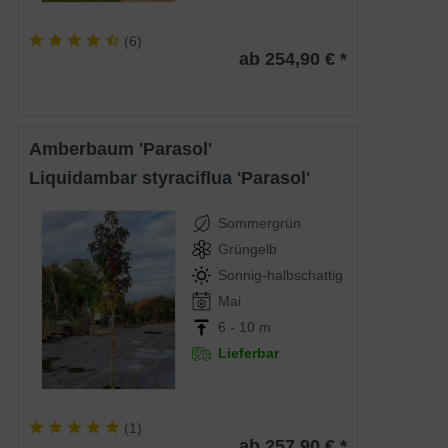
(
6
)
ab 254,90 € *
Amberbaum 'Parasol'
Liquidambar styraciflua 'Parasol'
Sommergrün
Grüngelb
Sonnig-halbschattig
Mai
6 - 10 m
Lieferbar
(
1
)
ab 257,90 € *