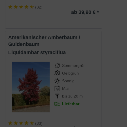
(
32
)
ab 39,90 € *
Amerikanischer Amberbaum /
Guldenbaum
Liquidambar styraciflua
Sommergrün
Gelbgrün
Sonnig
Mai
bis zu 20 m
Lieferbar
(
33
)