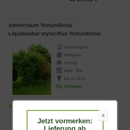
Amberbaum 'Rotundiloba'
Liquidambar styraciflua 'Rotundiloba'
Sommergrün
Gelbgrün
Sonnig
April - Mai
bis zu 15 m
Lieferbar
(
5
)
ab 44,90 € *
X
Jetzt vormerken:
Lieferung ab