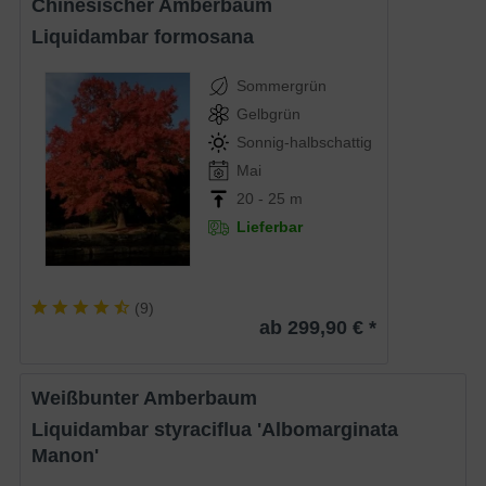
Chinesischer Amberbaum
Liquidambar formosana
Sommergrün
Gelbgrün
Sonnig-halbschattig
Mai
20 - 25 m
Lieferbar
(
9
)
ab 299,90 € *
Weißbunter Amberbaum
Liquidambar styraciflua 'Albomarginata
Manon'