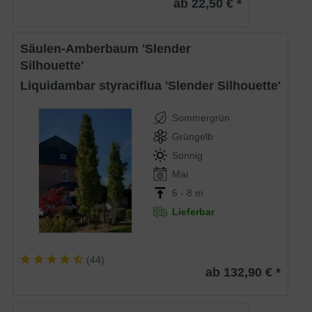
ab 22,50 € *
Säulen-Amberbaum 'Slender
Silhouette'
Liquidambar styraciflua 'Slender Silhouette'
Sommergrün
Grüngelb
Sonnig
Mai
6 - 8 m
Lieferbar
(
44
)
ab 132,90 € *