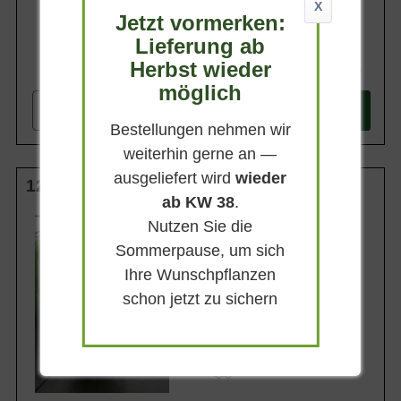
X
Jetzt vormerken:
Lieferung ab
Herbst wieder
99,90 €
möglich
-
+
In den
Warenkorb
Bestellungen nehmen wir
weiterhin gerne an —
ausgeliefert wird
wieder
125-150 cm C35
ab KW 38
.
Wuchsendhöhe
Nutzen Sie die
bis zu 3,5 m
Sommerpause, um sich
Belaubung
Immergrün
Ihre Wunschpflanzen
Blatt- / Nadelfarbe
schon jetzt zu sichern
Blaugrün
Rinde
Braun
Lieferbar