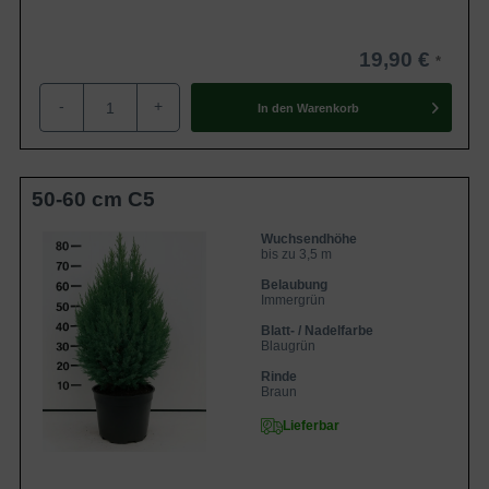
19,90 €
-
+
In den
Warenkorb
50-60 cm C5
Wuchsendhöhe
bis zu 3,5 m
Belaubung
Immergrün
Blatt- / Nadelfarbe
Blaugrün
Rinde
Braun
Lieferbar