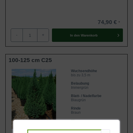
74,90 €
-
+
In den
Warenkorb
100-125 cm C25
Wuchsendhöhe
bis zu 3,5 m
Belaubung
Immergrün
Blatt- / Nadelfarbe
Blaugrün
Rinde
Braun
Lieferbar