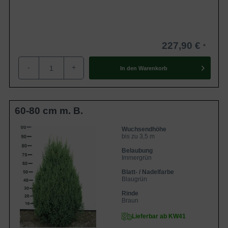
227,90 €
-
+
In den
Warenkorb
60-80 cm m. B.
Wuchsendhöhe
bis zu 3,5 m
Belaubung
Immergrün
Blatt- / Nadelfarbe
Blaugrün
Rinde
Braun
Lieferbar ab KW41