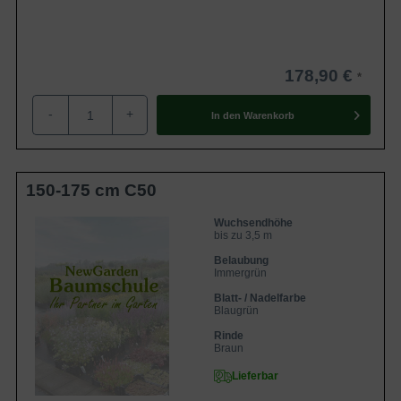
178,90 €
-
+
In den
Warenkorb
150-175 cm C50
Wuchsendhöhe
bis zu 3,5 m
Belaubung
Immergrün
Blatt- / Nadelfarbe
Blaugrün
Rinde
Braun
Lieferbar