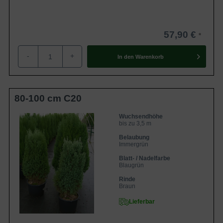
57,90 €
-
+
In den
Warenkorb
80-100 cm C20
Wuchsendhöhe
bis zu 3,5 m
Belaubung
Immergrün
Blatt- / Nadelfarbe
Blaugrün
Rinde
Braun
Lieferbar