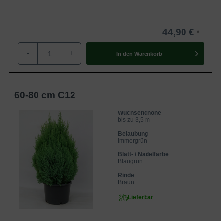
44,90 €
-
+
In den
Warenkorb
60-80 cm C12
Wuchsendhöhe
bis zu 3,5 m
Belaubung
Immergrün
Blatt- / Nadelfarbe
Blaugrün
Rinde
Braun
Lieferbar