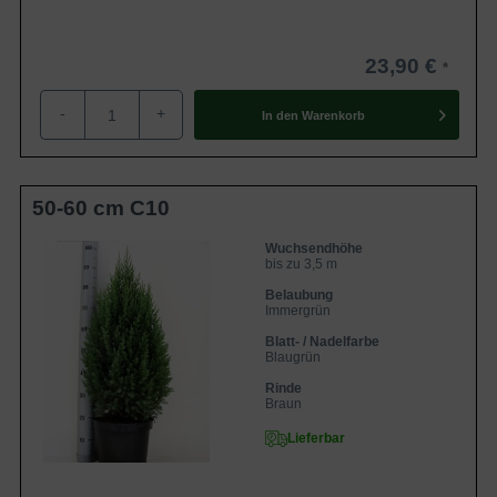
23,90 €
-
+
In den
Warenkorb
50-60 cm C10
Wuchsendhöhe
bis zu 3,5 m
Belaubung
Immergrün
Blatt- / Nadelfarbe
Blaugrün
Rinde
Braun
Lieferbar