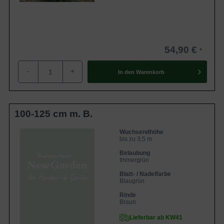
54,90 €
-
+
In den
Warenkorb
100-125 cm m. B.
Wuchsendhöhe
bis zu 3,5 m
Belaubung
Immergrün
Blatt- / Nadelfarbe
Blaugrün
Rinde
Braun
Lieferbar ab KW41