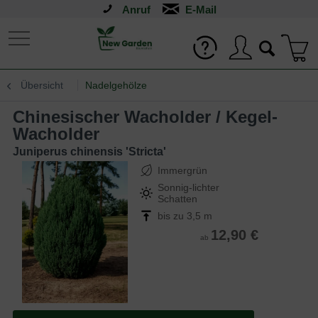
Anruf
Übersicht
Nadelgehölze
Chinesischer Wacholder / Kegel-
Wacholder
Juniperus chinensis 'Stricta'
Immergrün
Sonnig-lichter
Schatten
bis zu 3,5 m
12,90 €
ab