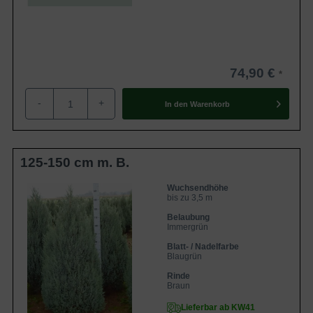
74,90 €
-
+
In den
Warenkorb
125-150 cm m. B.
Wuchsendhöhe
bis zu 3,5 m
Belaubung
Immergrün
Blatt- / Nadelfarbe
Blaugrün
Rinde
Braun
Lieferbar ab KW41