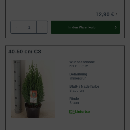
12,90 €
-
+
In den
Warenkorb
40-50 cm C3
Wuchsendhöhe
bis zu 3,5 m
Belaubung
Immergrün
Blatt- / Nadelfarbe
Blaugrün
Rinde
Braun
Lieferbar