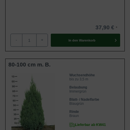
37,90 €
-
+
In den
Warenkorb
80-100 cm m. B.
Wuchsendhöhe
bis zu 3,5 m
Belaubung
Immergrün
Blatt- / Nadelfarbe
Blaugrün
Rinde
Braun
Lieferbar ab KW41