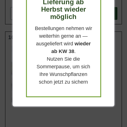
Lieferung ab
114,90 €
Herbst wieder
-
+
In den
Warenkorb
möglich
Bestellungen nehmen wir
weiterhin gerne an —
100-125 cm C30
ausgeliefert wird
wieder
Wuchsendhöhe
ab KW 38
.
bis zu 3 m
Nutzen Sie die
Belaubung
Sommergrün
Sommerpause, um sich
Blatt- / Nadelfarbe
Ihre Wunschpflanzen
Dunkelgrün
schon jetzt zu sichern
Standort
Sonnig-halbschattig
Lieferbar