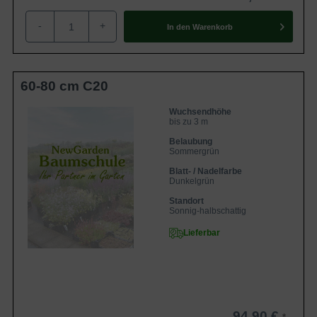
-
+
In den
Warenkorb
60-80 cm C20
Wuchsendhöhe
bis zu 3 m
Belaubung
Sommergrün
Blatt- / Nadelfarbe
Dunkelgrün
Standort
Sonnig-halbschattig
Lieferbar
94,90 €