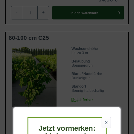
-
+
In den
Warenkorb
80-100 cm C25
Wuchsendhöhe
bis zu 3 m
Belaubung
Sommergrün
Blatt- / Nadelfarbe
Dunkelgrün
Standort
Sonnig-halbschattig
Lieferbar
X
Jetzt vormerken: