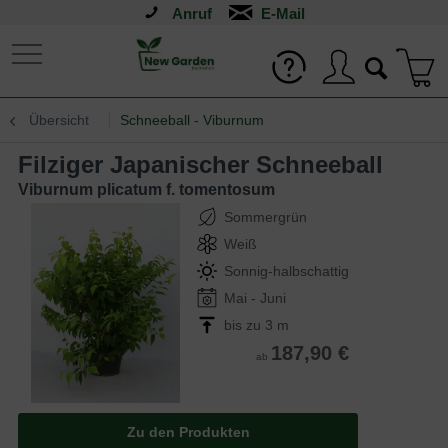
Anruf
Übersicht
Schneeball - Viburnum
Filziger Japanischer Schneeball
Viburnum plicatum f. tomentosum
Sommergrün
Weiß
Sonnig-halbschattig
Mai - Juni
bis zu 3 m
187,90 €
ab
Zu den Produkten