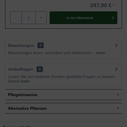
247,90 €
-
+
In den
Warenkorb
Bewertungen
3
Bewertungen lesen, schreiben und diskutieren...
mehr
Artikelfragen
0
Lesen Sie von weiteren Kunden gestellte Fragen zu diesem
Artikel
mehr
Pflegehinweise
Alternative Pflanzen
Pflanz- und Pflegetipps Viburnum plicatum f.
tomentosum / Japanischer Schneeball