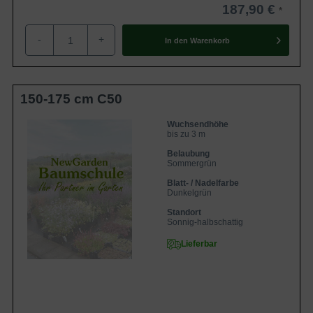
187,90 €
-
+
In den
Warenkorb
150-175 cm C50
Wuchsendhöhe
bis zu 3 m
Belaubung
Sommergrün
Blatt- / Nadelfarbe
Dunkelgrün
Standort
Sonnig-halbschattig
Lieferbar