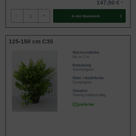
147,90 €
-
+
In den
Warenkorb
125-150 cm C35
Wuchsendhöhe
bis zu 3 m
Belaubung
Sommergrün
Blatt- / Nadelfarbe
Dunkelgrün
Standort
Sonnig-halbschattig
Lieferbar