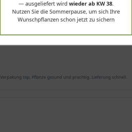
— ausgeliefert wird
wieder ab KW 38
.
tendolden, die sich perfekt entlang der Etagen verteilen. Die Blüte 
Nutzen Sie die Sommerpause, um sich Ihre
Wunschpflanzen schon jetzt zu sichern
g
Verpakung top, Pflanze gesund und prachtig. Lieferung schnell.