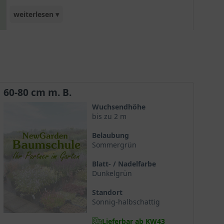
weiterlesen ▾
Geltung zu kommen, sollte 'Cascade' eine solitäre
Stellung genießen.
60-80 cm m. B.
Wuchsendhöhe
bis zu 2 m
Belaubung
Sommergrün
Blatt- / Nadelfarbe
Dunkelgrün
Standort
Sonnig-halbschattig
Lieferbar ab KW43