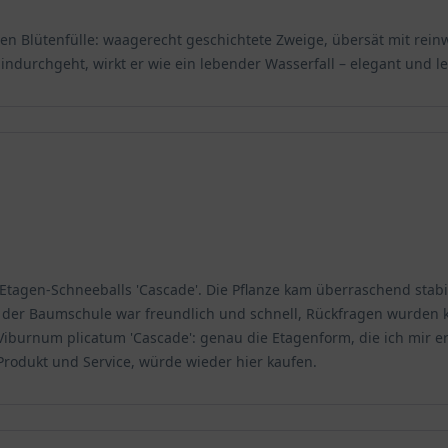
chen Blütenfülle: waagerecht geschichtete Zweige, übersät mit rei
durchgeht, wirkt er wie ein lebender Wasserfall – elegant und lei
 Etagen-Schneeballs 'Cascade'. Die Pflanze kam überraschend stabil
t der Baumschule war freundlich und schnell, Rückfragen wurden 
urnum plicatum 'Cascade': genau die Etagenform, die ich mir erho
rodukt und Service, würde wieder hier kaufen.