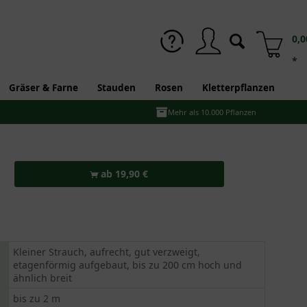
0,0
*
Gräser & Farne
Stauden
Rosen
Kletterpflanzen
Mehr als 10.000 Pflanzen
ab 19,90 €
Kleiner Strauch, aufrecht, gut verzweigt,
etagenförmig aufgebaut, bis zu 200 cm hoch und
ähnlich breit
bis zu 2 m