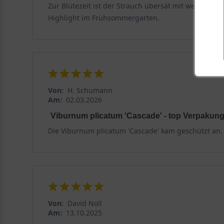
Zur Blütezeit ist der Strauch übersät mit weißen Blü
Highlight im Frühsommergarten.
Von:
H. Schumann
Am:
02.03.2026
Viburnum plicatum 'Cascade' - top Verpakun
Die Viburnum plicatum 'Cascade' kam geschützt an. 
Von:
David Noll
Am:
13.10.2025