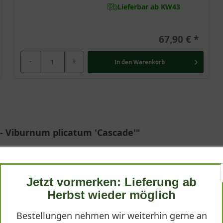
Lieferbar ab KW43
67,90 €
-
+
In den
Warenkorb
 - Viburnum plicatum 'Cascade'"
Jetzt vormerken: Lieferung ab
Herbst wieder möglich
Bestellungen nehmen wir weiterhin gerne an