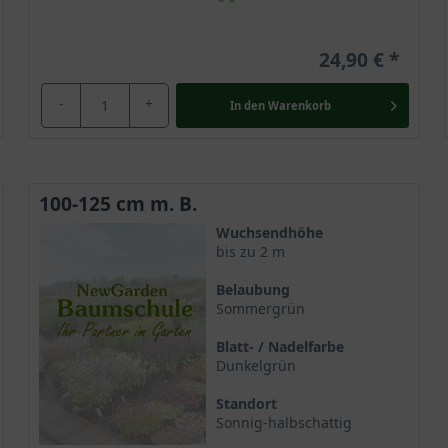
24,90 €
-
+
In den
Warenkorb
100-125 cm m. B.
Wuchsendhöhe
bis zu 2 m
Belaubung
Sommergrün
Blatt- / Nadelfarbe
Dunkelgrün
Standort
Sonnig-halbschattig