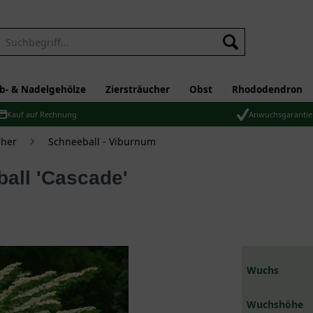
b- & Nadelgehölze
Ziersträucher
Obst
Rhododendron
Kauf auf Rechnung
Anwuchsgarantie
üher
Schneeball - Viburnum
all 'Cascade'
Wuchs
Wuchshöhe