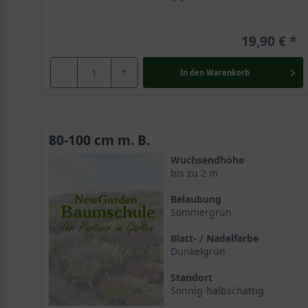
19,90 €
-
+
In den
Warenkorb
80-100 cm m. B.
Wuchsendhöhe
bis zu 2 m
Belaubung
Sommergrün
Blatt- / Nadelfarbe
Dunkelgrün
Standort
Sonnig-halbschattig