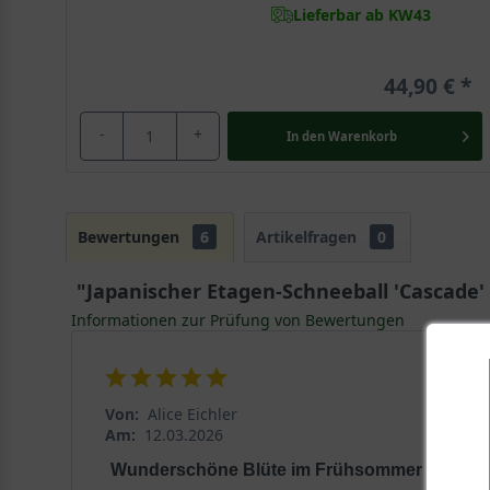
Lieferbar ab KW43
44,90 €
-
+
In den
Warenkorb
Bewertungen
6
Artikelfragen
0
"Japanischer Etagen-Schneeball 'Cascade'
Informationen zur Prüfung von Bewertungen
Von:
Alice Eichler
Am:
12.03.2026
Wunderschöne Blüte im Frühsommer