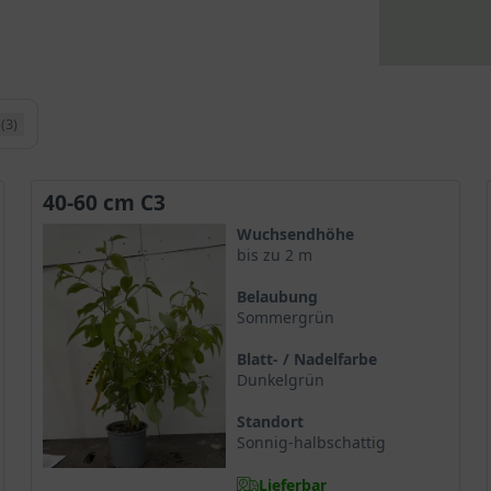
(3)
40-60 cm C3
Wuchsendhöhe
bis zu 2 m
Belaubung
Sommergrün
Blatt- / Nadelfarbe
Dunkelgrün
Standort
Sonnig-halbschattig
Lieferbar