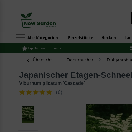
Alle Kategorien
Einzelstücke
Hecken
Lau
Top Baumschulqualität
Übersicht
Ziersträucher
Frühjahrsbl
Japanischer Etagen-Schneeb
Viburnum plicatum 'Cascade'
(
6
)