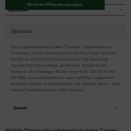
Ähnliche Pflanzen anzeigen
Steckbrief
Mittelgroßer Strauch, breitbuschig, gut
Wuchs
verzweigt und kompakt, bis zu 150 cm
Überblick
hoch und ähnlich breit
Wuchshöhe
bis zu 150 cm
Sommergrün, breit-elliptisch, ledrig, am
Die Laubabwerfende Azalee 'Csardas' ( Azalea luteum
Blatt
Ende leicht zugespitzt, hellgrün glänzend,
'Csardas' ) ist ein sommergrüner, breitbuschiger Strauch,
bis zu 8 cm lang
der bis zu 150 cm hoch und breit wird. Sie bevorzugt
Frucht
Kapselfrucht
sonnige bis halbschattige, geschützte Standorte auf
Bernsteingelbe Blüten, zartrosa am Rand,
lockeren, durchlässigen Böden ohne Kalk. Von Ende Mai
Blüte
stark gefüllt, angenehm duftend,
reichblühend
bis Mitte Juni erscheinen ihre stark gefüllten, angenehm
duftenden Blüten in bernsteingelb mit zartrosa Rand – eine
Blütezeit
Ende Mai bis Mitte Juni
seltene Farbkombination unter Azaleen.
Rinde
Bräunlich
Wurzeln
Flachwurzler
Bevorzugt lockere, durchlässige und
Details
Boden
feuchte Untergründe, kalkhaltige Böden
vermeiden
Standort
Sonnig bis halbschattig, geschützt
Die Azalea luteum 'Csardas' (Knap-Hill)
Ähnliche Pflanzen wie Laubabwerfende Azalee 'Csardas' -