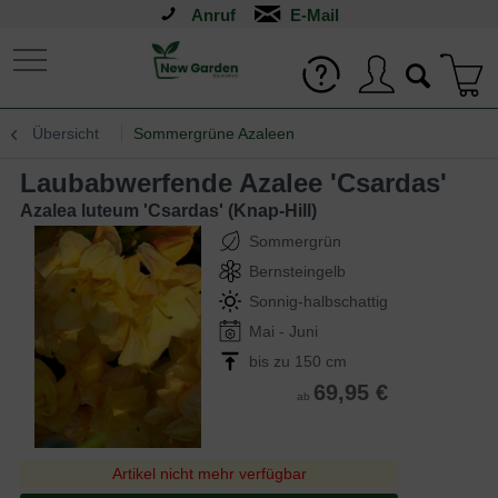
Anruf
Übersicht
Sommergrüne Azaleen
Laubabwerfende Azalee 'Csardas'
Azalea luteum 'Csardas' (Knap-Hill)
Sommergrün
Bernsteingelb
Sonnig-halbschattig
Mai - Juni
bis zu 150 cm
69,95 €
ab
Artikel nicht mehr verfügbar