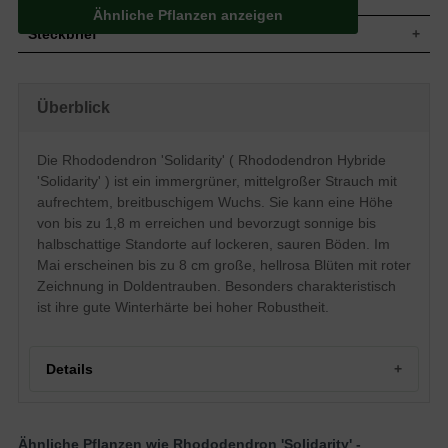
Ähnliche Pflanzen anzeigen
Steckbrief
Mittelgroßer Strauch, aufrecht und
Wuchs
breitbuschig, locker aufrecht, bis zu 180
Überblick
cm hoch und ähnlich breit
Wuchshöhe
bis zu 1,8 m
Immergrün, elliptisch, am Ende
Die Rhododendron 'Solidarity' ( Rhododendron Hybride
zugespitzt, leicht nach oben gewölbt,
Blatt
'Solidarity' ) ist ein immergrüner, mittelgroßer Strauch mit
ledrig, frischgrün glänzend, 8 bis 15 cm
lang
aufrechtem, breitbuschigem Wuchs. Sie kann eine Höhe
von bis zu 1,8 m erreichen und bevorzugt sonnige bis
Frucht
Kapselfrucht
halbschattige Standorte auf lockeren, sauren Böden. Im
Hellrosa Blüten, zur Mitte hin immer heller
werdend, rote Zeichnung, in
Mai erscheinen bis zu 8 cm große, hellrosa Blüten mit roter
Blüte
Doldentrauben angeordnet, bis zu 8 cm
Zeichnung in Doldentrauben. Besonders charakteristisch
groß
ist ihre gute Winterhärte bei hoher Robustheit.
Blütezeit
Mai
Rinde
Braun
Wurzeln
Flachwurzler
Details
Bevorzugt lockere, durchlässige, feuchte
Boden
und saure Untergründe
Standort
Sonnig bis halbschattig
Ähnliche Pflanzen wie Rhododendron 'Solidarity' -