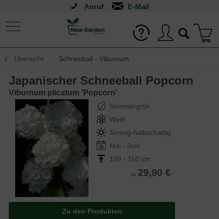
Anruf
Übersicht
Schneeball - Viburnum
Japanischer Schneeball Popcorn
Viburnum plicatum 'Popcorn'
Sommergrün
Weiß
Sonnig-halbschattig
Mai - Juni
120 - 150 cm
29,90 €
ab
Zu den Produkten