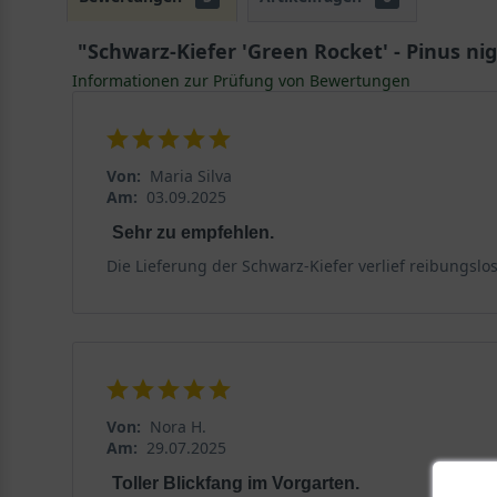
"Schwarz-Kiefer 'Green Rocket' - Pinus ni
Informationen zur Prüfung von Bewertungen
Von:
Maria Silva
Am:
03.09.2025
Sehr zu empfehlen.
Die Lieferung der Schwarz-Kiefer verlief reibungslo
Von:
Nora H.
Am:
29.07.2025
Toller Blickfang im Vorgarten.