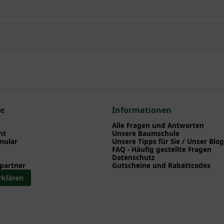
t' / Schwarz-Kiefer 'Green Rocket'
npflanzen einen optimalen Start am neuen Standort geben. Auf der
en zu Pflanzzeitpunkt, Pflege, Bewässerung etc. finden können. Al
nd herunterladen können.
 zum hier gezeigten Artikel Pinus nigra 'Green Rocket' / Schwarz-K
Pinus
ce
Informationen
ulen (rund)
Alle Fragen und Antworten
ht
Unsere Baumschule
mular
Unsere Tipps für Sie / Unser Blog
FAQ - Häufig gestellte Fragen
Datenschutz
partner
Gutscheine und Rabattcodes
rklären