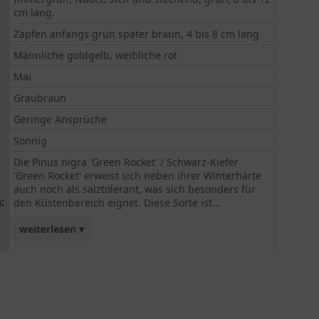
cm lang.
Zapfen anfangs grün später braun, 4 bis 8 cm lang
Männliche goldgelb, weibliche rot
Mai
Graubraun
Geringe Ansprüche
Sonnig
Die Pinus nigra 'Green Rocket' / Schwarz-Kiefer
'Green Rocket' erweist sich neben ihrer Winterhärte
auch noch als salztolerant, was sich besonders für
:
den Küstenbereich eignet. Diese Sorte ist...
weiterlesen ▾
eine schlanke Form die Pinus nigra.