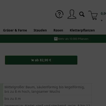
0,0
*
Gräser & Farne
Stauden
Rosen
Kletterpflanzen
Mehr als 10.000 Pflanzen
ab 82,90 €
Mittelgroßer Baum, säulenförmig bis kegelförmig,
bis zu 8 m hoch, langsamer Wuchs
bis zu 8 m
Immergrün, Nadel, steif und stechend, grün, 8 bis 12