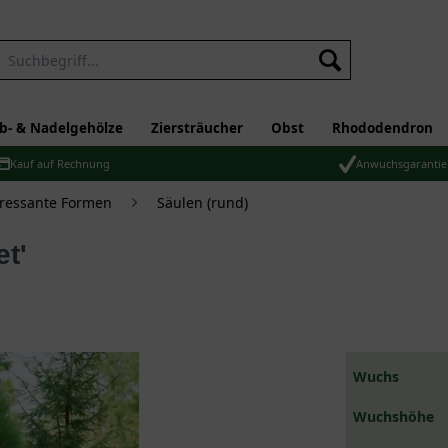
b- & Nadelgehölze
Ziersträucher
Obst
Rhododendron
Kauf auf Rechnung
Anwuchsgarantie
eressante Formen
Säulen (rund)
et'
Wuchs
Wuchshöhe