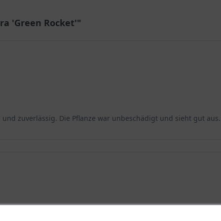
gra 'Green Rocket'"
s und zuverlässig. Die Pflanze war unbeschädigt und sieht gut aus