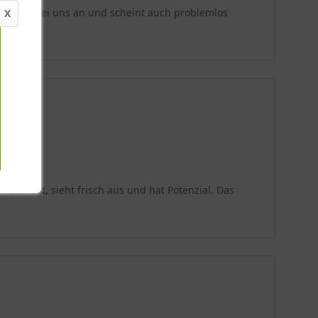
verpackt bei uns an und scheint auch problemlos
X
– sie lebt, sieht frisch aus und hat Potenzial. Das