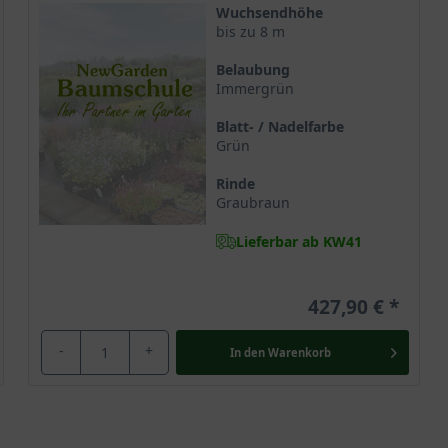
Wuchsendhöhe
bis zu 8 m
Belaubung
Immergrün
Blatt- / Nadelfarbe
Grün
Rinde
Graubraun
Lieferbar ab KW41
427,90 €
-
+
In den
Warenkorb