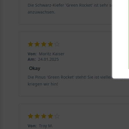
Die Schwarz-Kiefer 'Green Rocket' ist sehr schön g
anzuwachsen.
Von:
Moritz Kaiser
Am:
24.01.2025
Okay
Die Pinus 'Green Rocket' steht! Sie ist vielleicht noc
kriegen wir hin!
Von:
Troy M.