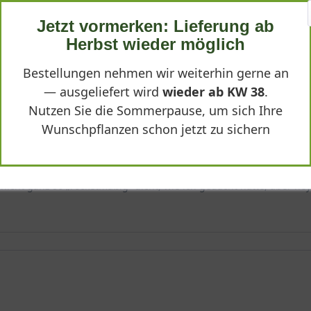
ewachsen und wertet den Vorgarten sehr auf. Die Pflanze kam gut 
Jetzt vormerken: Lieferung ab
Herbst wieder möglich
Bestellungen nehmen wir weiterhin gerne an
— ausgeliefert wird
wieder ab KW 38
.
Nutzen Sie die Sommerpause, um sich Ihre
Wunschpflanzen schon jetzt zu sichern
h nicht ganz so „rocketmäßig“ dicht, wie ich gedacht hätte, aber hey 