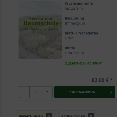
Wuchsendhöhe
bis zu 8 m
Belaubung
Immergrün
Blatt- / Nadelfarbe
Grün
Rinde
Graubraun
Lieferbar ab KW41
82,90 €
-
+
In den
Warenkorb
Bewertungen
5
Artikelfragen
0