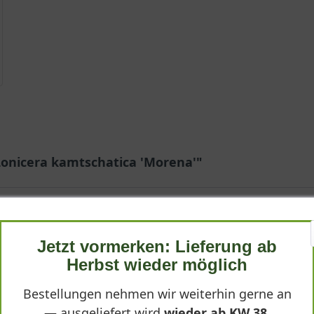
onicera kamtschatica 'Morena'"
Jetzt vormerken: Lieferung ab
Herbst wieder möglich
Bestellungen nehmen wir weiterhin gerne an
s weg und zeigt sich extrem zuverlässig.
— ausgeliefert wird
wieder ab KW 38
.