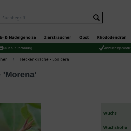
b- & Nadelgehölze
Ziersträucher
Obst
Rhododendron
Kauf auf Rechnung
Anwuchsgarantie
üher
Heckenkirsche - Lonicera
 'Morena'
Wuchs
Wuchshöhe