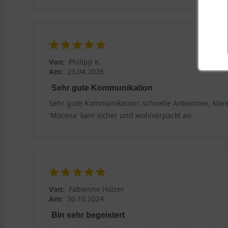
Von:
Philipp K.
Am:
23.04.2026
Sehr gute Kommunikation
Sehr gute Kommunikation: schnelle Antworten, klar
'Morena' kam sicher und wohlverpackt an.
Von:
Fabienne Hölzer
Am:
30.10.2024
Bin sehr begeistert