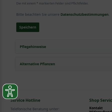
Die mit einem * markierten Felder sind Pflichtfelder.
Bitte beachten Sie unsere
Datenschutzbestimmungen
.
Speichern
Pflegehinweise
Pflanz- und Pflegetipps Lonicera kamtschatica 
Alternative Pflanzen
Mit ein paar kleinen Tipps und Tricks kann man Garte
Pflege- und Pflanztipps
, wo Sie zahlreiche Information
Sie suchen eine Alternative?
Pflegeanleitung zum Download an, die Sie nachstehe
In folgenden Kategorien finden Sie schöne Alternative
Service Hotline
Ziergehölze > Frühjahrsblüher > Heckenkirsche - Lo
Shop Servi
Obst - Früchte > Honigbeere - Lonicera
Kontakt
Telefonische Beratung unter:
Widerrufsrec