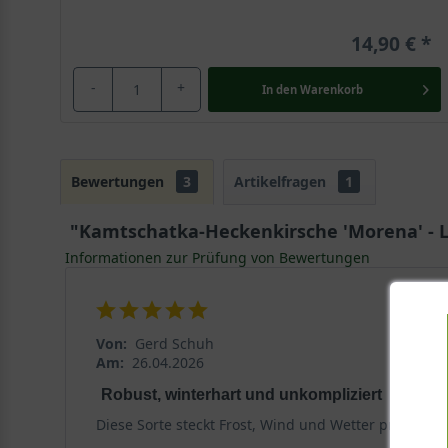
14,90 €
-
+
In den
Warenkorb
Bewertungen
3
Artikelfragen
1
"Kamtschatka-Heckenkirsche 'Morena' - L
Informationen zur Prüfung von Bewertungen
Von:
Gerd Schuh
Am:
26.04.2026
Robust, winterhart und unkompliziert
Diese Sorte steckt Frost, Wind und Wetter problemlo