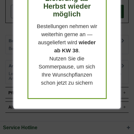
ganze Jahr.
Herbst wieder
-
+
möglich
In den
Warenkorb
Bestellungen nehmen wir
weiterhin gerne an —
Bewertungen
2
ausgeliefert wird
wieder
Bewertungen lesen, schreiben und diskutieren...
mehr
ab KW 38
.
Nutzen Sie die
Artikelfragen
0
Sommerpause, um sich
Lesen Sie von weiteren Kunden gestellte Fragen zu diesem
Ihre Wunschpflanzen
Artikel
mehr
schon jetzt zu sichern
Pflegehinweise
Alternative Pflanzen
Pflanz- und Pflegetipps Taxus baccata
'Schirmform' mehrstämmig / Heimische Eibe
Service Hotline
Sie suchen eine Alternative?
Mit ein paar kleinen Tipps und Tricks kann man