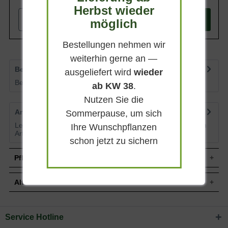
ganze Jahr.
Herbst wieder
-
+
möglich
In den
Warenkorb
Bestellungen nehmen wir
weiterhin gerne an —
Bewertungen
6
ausgeliefert wird
wieder
Bewertungen lesen, schreiben und diskutieren...
mehr
ab KW 38
.
Nutzen Sie die
Artikelfragen
0
Sommerpause, um sich
Lesen Sie von weiteren Kunden gestellte Fragen zu diesem
Ihre Wunschpflanzen
Artikel
mehr
schon jetzt zu sichern
Pflegehinweise
Alternative Pflanzen
Pflanz- und Pflegetipps Taxus baccata
'Bienenkorb' einstämmig / Heimische Eibe
Service Hotline
Sie suchen eine Alternative?
Mit ein paar kleinen Tipps und Tricks kann man