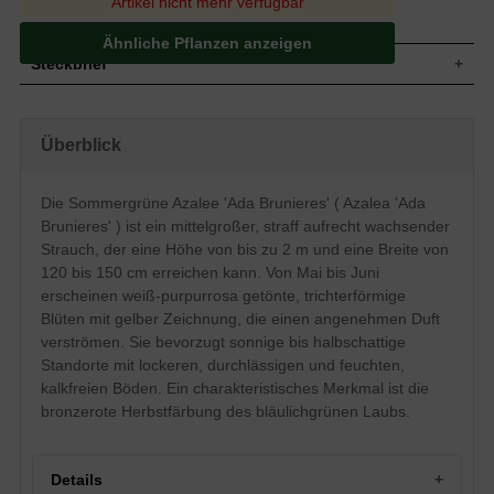
Artikel nicht mehr verfügbar
Ähnliche Pflanzen anzeigen
Steckbrief
Mittelgroßer Strauch, straff aufrecht, gut
Wuchs
verzweigt, buschig, kompakt, bis zu 200
Überblick
cm hoch und 120 bis 150 cm breit
Wuchshöhe
bis zu 2 m
Sommergrün, breit-elliptisch, ledrig, am
Die Sommergrüne Azalee 'Ada Brunieres' ( Azalea 'Ada
Blatt
Ende leicht zugespitzt, bläulichgrün, im
Brunieres' ) ist ein mittelgroßer, straff aufrecht wachsender
Herbst bronzerot, 5 bis 10 cm lang
Strauch, der eine Höhe von bis zu 2 m und eine Breite von
Frucht
Kapselfrucht
120 bis 150 cm erreichen kann. Von Mai bis Juni
Weiß, leicht purpurrosa getönt, mit gelber
erscheinen weiß-purpurrosa getönte, trichterförmige
Blüte
Zeichnung, trichterförmig, angenehm
duftend, 3 bis 4 cm groß, reichblühend
Blüten mit gelber Zeichnung, die einen angenehmen Duft
verströmen. Sie bevorzugt sonnige bis halbschattige
Blütezeit
Mai bis Juni
Standorte mit lockeren, durchlässigen und feuchten,
Rinde
Bräunlich
kalkfreien Böden. Ein charakteristisches Merkmal ist die
Wurzeln
Flachwurzler
bronzerote Herbstfärbung des bläulichgrünen Laubs.
Bevorzugt lockere, durchlässige und
Boden
feuchte Untergründe, kalkhaltige Böden
vermeiden
Standort
Sonnig bis halbschattig
Details