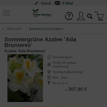
Anruf
Übersicht
Sommergrüne Azaleen
Sommergrüne Azalee 'Ada
Brunieres'
Azalea 'Ada Brunieres'
Sommergrün
Weiß mit gelber
Zeichnung
Sonnig-halbschattig
Mai - Juni
bis zu 2 m
367,95 €
ab