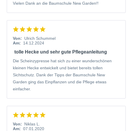
Wissenswertes zur Scheinzypresse allgemein
Vielen Dank an die Baumschule New Garden!!
Das Holz der Scheinzypresse ist leicht und lässt sich
hervorragend bearbeiten. Es wird für die Fertigung von
Booten, Masten und Möbeln genutzt sowie für den
Hausbau. Alle Pflanzenteile der Scheinzypresse sind giftig
Von:
Ulrich Schummel
und haben einen hohen Gehalt an ätherischen Ölen. Der
Am:
14.12.2024
Verzehr führt zu Übelkeit, Erbrechen und Durchfall. Im
tolle Hecke und sehr gute Pflegeanleitung
Bereich der Medizin dienen die Pflanzenteile der
Herstellung von Arzneien. Sie werden bei
Die Scheinzypresse hat sich zu einer wunderschönen
Atemwegserkrankungen eingesetzt und gelten als
kleinen Hecke entwickelt und bietet bereits tollen
schleimlösend sowie antiseptisch.
Sichtschutz. Dank der Tipps der Baumschule New
Garden ging das Einpflanzen und die Pflege etwas
einfacher.
Von:
Niklas L.
Am:
07.01.2020