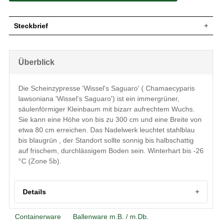
Steckbrief
Kleiner Baum, aufrecht, bizarr, schlank,
Wuchs
säulenförmig, dichtbuschig, gut verzweigt,
Überblick
bis zu 300 cm hoch und ca. 80 cm breit
Wuchshöhe
bis zu 300 cm
Immergrün, nadelig bis schuppenförmig,
Die Scheinzypresse 'Wissel's Saguaro' ( Chamaecyparis
Blatt
fein, sehr dicht stehend, blaugrün bis
lawsoniana 'Wissel's Saguaro') ist ein immergrüner,
stahlblau
säulenförmiger Kleinbaum mit bizarr aufrechtem Wuchs.
Frucht
Braune kugelige Zapfen
Sie kann eine Höhe von bis zu 300 cm und eine Breite von
Blüte
Unscheinbar, braunrot bis purpurfarben
etwa 80 cm erreichen. Das Nadelwerk leuchtet stahlblau
Blütezeit
April
bis blaugrün , der Standort sollte sonnig bis halbschattig
Rinde
Braun bis rotbraun
auf frischem, durchlässigem Boden sein. Winterhart bis -26
Wurzeln
Eher flach, bildet Senkerwurzeln aus
°C (Zone 5b).
Frische bis feuchte, durchlässige,
Boden
tiegründige und nährstoffreiche
Untergründe
Details
Standort
Sonnig bis halbschattig
Winterhart
5b (-26,1 °C bis -23,4 °C)
Herkunft und Besonderheiten der Scheinzypresse ‘Wissel
Containerware
Ballenware m.B. / m.Db.
Die Chamaecyparis lawsoniana 'Wissel's