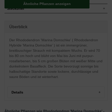
Ähnliche Pflanzen anzeigen
Steckbrief
Mittelgroßer Strauch, aufrecht und
Wuchs
breitbuschig, gut verzweigt und kompakt,
Überblick
70 bis 80 cm hoch
Wuchshöhe
70 - 80 cm
Immergrün, elliptisch, am Ende
Der Rhododendron 'Marina Domschke' ( Rhododendron
zugespitzt, leicht nach oben gewölbt,
Blatt
Hybride 'Marina Domschke' ) ist ein immergrüner,
ledrig, matt glänzend, sattgrün, 8 bis 15
cm lang
breitbuschiger Strauch mit kompaktem Wuchs. Er wird 70
bis 80 cm hoch und blüht von Mai bis Juni mit purpur-
Frucht
Kapselfrucht
rosafarbenen, bis 5 cm großen Blüten mit weißer Mitte und
Purpur-rosafarbene Blüten, weiße Mitte,
dunkelroter Basalfleck am oberen
dunkelrotem Basalfleck. Die Sorte bevorzugt sonnige bis
Blüte
Blütenblatt, stark gewellter Saum, bis zu 5
halbschattige Standorte sowie lockere, durchlässige und
cm groß
saure Böden und ist winterhart.
Blütezeit
Mai bis Juni
Rinde
Braun
Wurzeln
Flachwurzler
Details
Bevorzugt lockere, durchlässige, feuchte
Boden
und saure Untergründe
Standort
Sonnig bis halbschattig
Ähnliche Pflanzen wie Rhododendron 'Marina Domschke' -