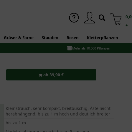
0,0
*
Gräser & Farne
Stauden
Rosen
Kletterpflanzen
Mehr als 10.000 Pflanzen
ab 39,90 €
Kleinstrauch, sehr kompakt, breitbuschig, Äste leicht
herabhängend, bis zu 1 m hoch und deutlich breiter
bis zu 1 m
Nadeln, blaugrau, weich, bis zu 5 cm lang