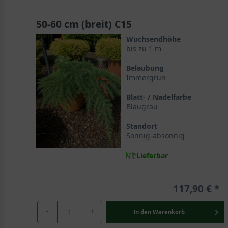
50-60 cm (breit) C15
Wuchsendhöhe
bis zu 1 m
Belaubung
Immergrün
Blatt- / Nadelfarbe
Blaugrau
Standort
Sonnig-absonnig
Lieferbar
117,90 €
-
+
In den
Warenkorb