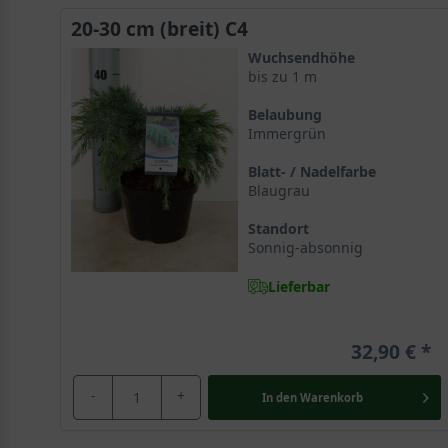
20-30 cm (breit) C4
Wuchsendhöhe
bis zu 1 m
Belaubung
Immergrün
Blatt- / Nadelfarbe
Blaugrau
Standort
Sonnig-absonnig
Lieferbar
32,90 €
-
+
In den
Warenkorb