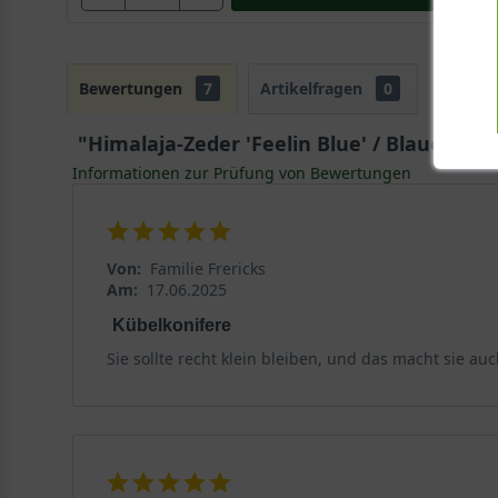
Bewertungen
7
Artikelfragen
0
"Himalaja-Zeder 'Feelin Blue' / Blaue Hima
Informationen zur Prüfung von Bewertungen
Von:
Familie Frericks
Am:
17.06.2025
Kübelkonifere
Sie sollte recht klein bleiben, und das macht sie au