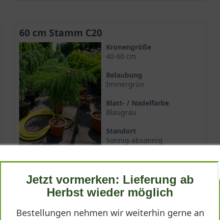
60 cm Stamm C20
Kronengröße
40-60 cm
Belaubung
Immergrün
Blatt- / Nadelfarbe
Blaugrau
Standort
Sonnig-absonnig
Lieferbar
Jetzt vormerken: Lieferung ab
154,90 €
Herbst wieder möglich
Bestellungen nehmen wir weiterhin gerne an
-
+
In den
Warenkorb