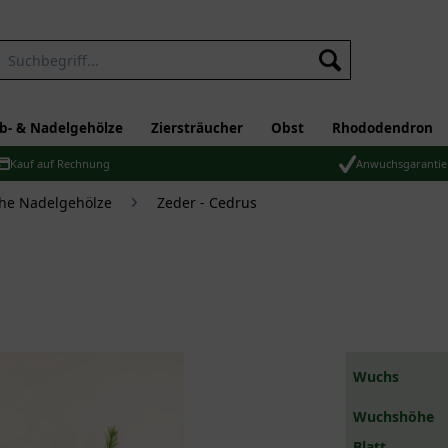
b- & Nadelgehölze
Ziersträucher
Obst
Rhododendron
Kauf auf Rechnung
Anwuchsgarantie
che Nadelgehölze
Zeder - Cedrus
Wuchs
Wuchshöhe
Blatt