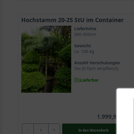
Hochstamm 20-25 StU im Container
Lieferhöhe
300-350cm
Gewicht
ca. 100 kg
Anzahl Verschulungen
5xv (5-fach verpflanzt)
Lieferbar
1.999,90 €
-
+
In den
Warenkorb