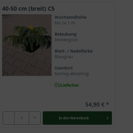
40-50 cm (breit) C5
Wuchsendhöhe
bis zu 1 m
Belaubung
Immergrün
Blatt- / Nadelfarbe
Blaugrau
Standort
Sonnig-absonnig
Lieferbar
54,90 €
-
+
In den
Warenkorb