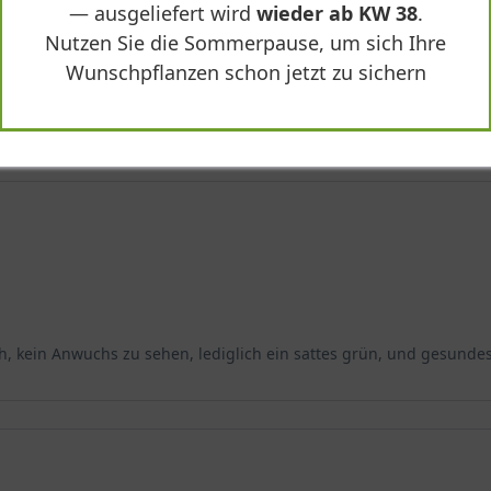
— ausgeliefert wird
wieder ab KW 38
.
Nutzen Sie die Sommerpause, um sich Ihre
Wunschpflanzen schon jetzt zu sichern
laya-Zeder - Cedrus deodara 'Feelin Blue'"
ch, kein Anwuchs zu sehen, lediglich ein sattes grün, und gesundes