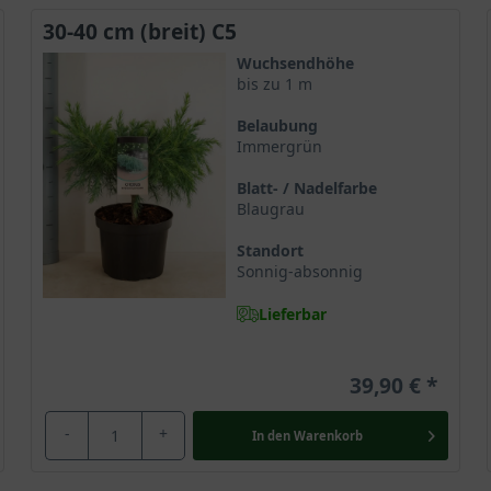
30-40 cm (breit) C5
Wuchsendhöhe
bis zu 1 m
Belaubung
Immergrün
Blatt- / Nadelfarbe
Blaugrau
Standort
Sonnig-absonnig
Lieferbar
39,90 €
-
+
In den
Warenkorb