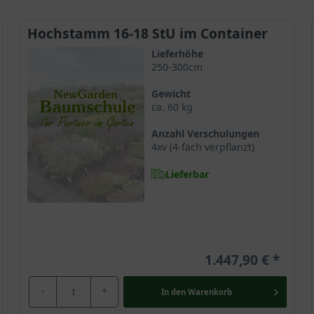
Hochstamm 16-18 StU im Container
Lieferhöhe
250-300cm
Gewicht
ca. 60 kg
Anzahl Verschulungen
4xv (4-fach verpflanzt)
Lieferbar
1.447,90 €
-
+
In den
Warenkorb