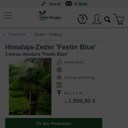
Anruf
Übersicht
Zeder - Cedrus
Himalaja-Zeder 'Feelin Blue'
Cedrus deodara 'Feelin Blue'
Immergrün
-
Sonnig-absonnig
-
bis zu 1 m
1.999,90 €
ab
Zu den Produkten