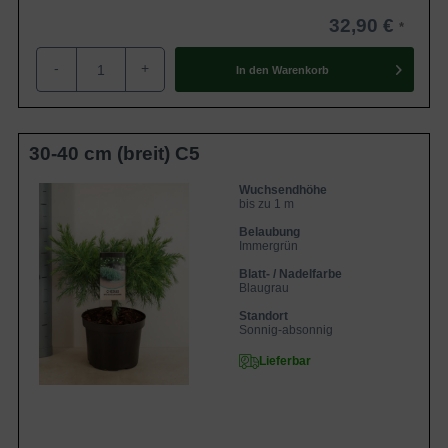
findet.
32,90 €
-
+
In den
Warenkorb
30-40 cm (breit) C5
Wuchsendhöhe
bis zu 1 m
Belaubung
Immergrün
Blatt- / Nadelfarbe
Blaugrau
Standort
Sonnig-absonnig
Lieferbar