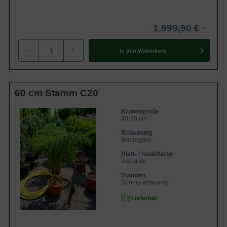
1.999,90 €
-
+
In den
Warenkorb
60 cm Stamm C20
Kronengröße
40-60 cm
Belaubung
Immergrün
Blatt- / Nadelfarbe
Blaugrau
Standort
Sonnig-absonnig
Lieferbar