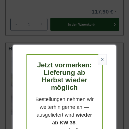
117,90 €
-
+
In den
Warenkorb
Hochstamm 16-18 StU im Container
Lieferhöhe
X
Jetzt vormerken:
250-300cm
Lieferung ab
Gewicht
ca. 60 kg
Herbst wieder
Anzahl Verschulungen
möglich
4xv (4-fach verpflanzt)
Lieferbar
Bestellungen nehmen wir
weiterhin gerne an —
ausgeliefert wird
wieder
ab KW 38
.