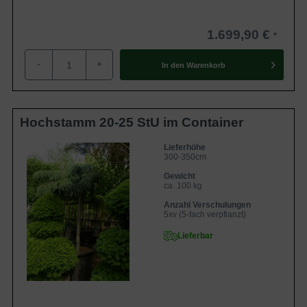
1.699,90 €
-
+
In den
Warenkorb
Hochstamm 20-25 StU im Container
Lieferhöhe
300-350cm
Gewicht
ca. 100 kg
Anzahl Verschulungen
5xv (5-fach verpflanzt)
Lieferbar