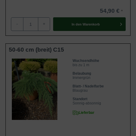
54,90 €
-
+
In den
Warenkorb
50-60 cm (breit) C15
Wuchsendhöhe
bis zu 1 m
Belaubung
Immergrün
Blatt- / Nadelfarbe
Blaugrau
Standort
Sonnig-absonnig
Lieferbar