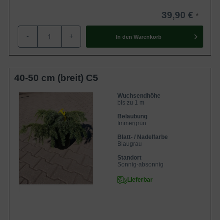
39,90 €
-
+
In den
Warenkorb
40-50 cm (breit) C5
Wuchsendhöhe
bis zu 1 m
Belaubung
Immergrün
Blatt- / Nadelfarbe
Blaugrau
Standort
Sonnig-absonnig
Lieferbar