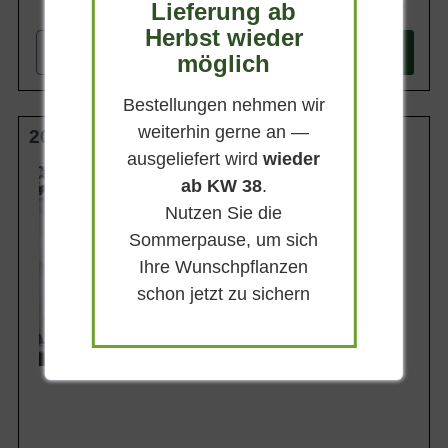
Lieferung ab
134,90 €
Herbst wieder
-
+
In den
Warenkorb
möglich
Bestellungen nehmen wir
weiterhin gerne an —
200-250 cm C30
ausgeliefert wird
wieder
Wuchsendhöhe
ab KW 38
.
bis zu 8 m
Nutzen Sie die
Belaubung
Immergrün
Sommerpause, um sich
Blatt- / Nadelfarbe
Ihre Wunschpflanzen
Blaugrau
schon jetzt zu sichern
Rinde
Braunrot
Lieferbar