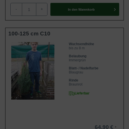
-
+
In den
Warenkorb
100-125 cm C10
Wuchsendhöhe
bis zu 8 m
Belaubung
Immergrün
Blatt- / Nadelfarbe
Blaugrau
Rinde
Braunrot
Lieferbar
64,90 €