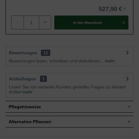
527,90 €
-
+
In den
Warenkorb
Bewertungen
12
Bewertungen lesen, schreiben und diskutieren...
mehr
Artikelfragen
1
Lesen Sie von weiteren Kunden gestellte Fragen zu diesem
Artikel
mehr
Pflegehinweise
Alternative Pflanzen
Pflanz- und Pflegetipps Cupressus arizonica
'Fastigiata' / Arizona-Zypresse