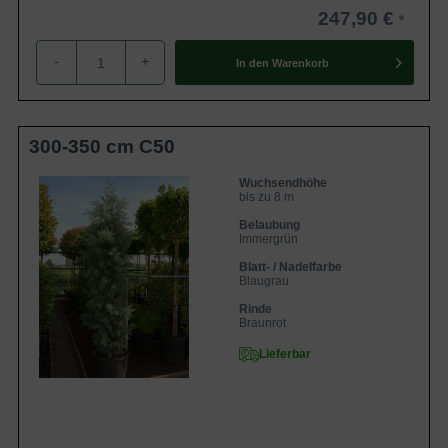
247,90 €
-
+
In den
Warenkorb
300-350 cm C50
Wuchsendhöhe
bis zu 8 m
Belaubung
Immergrün
Blatt- / Nadelfarbe
Blaugrau
Rinde
Braunrot
Lieferbar