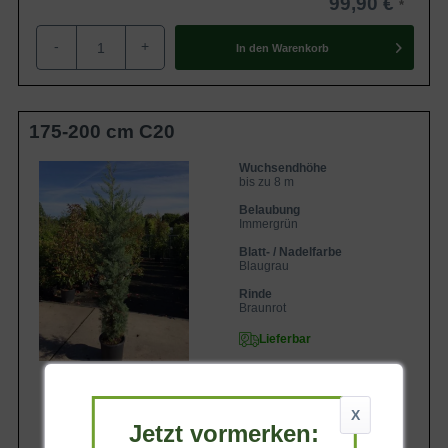
99,90 €
-
+
In den
Warenkorb
175-200 cm C20
Wuchsendhöhe
bis zu 8 m
Belaubung
Immergrün
Blatt- / Nadelfarbe
Blaugrau
Rinde
Braunrot
Lieferbar
X
Jetzt vormerken: