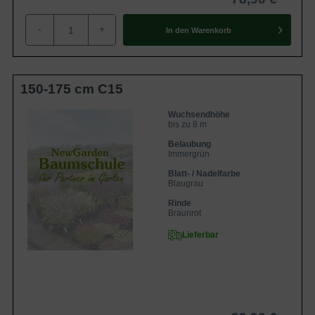
-
+
In den
Warenkorb
150-175 cm C15
Wuchsendhöhe
bis zu 8 m
Belaubung
Immergrün
Blatt- / Nadelfarbe
Blaugrau
Rinde
Braunrot
Lieferbar