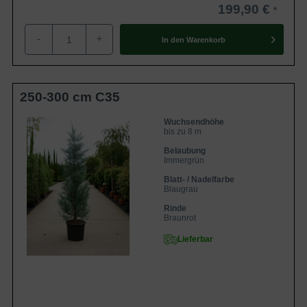
199,90 €
-
+
In den
Warenkorb
250-300 cm C35
Wuchsendhöhe
bis zu 8 m
Belaubung
Immergrün
Blatt- / Nadelfarbe
Blaugrau
Rinde
Braunrot
Lieferbar