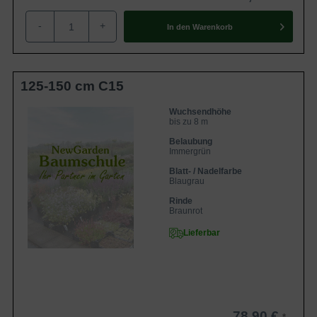
-
+
In den
Warenkorb
125-150 cm C15
Wuchsendhöhe
bis zu 8 m
Belaubung
Immergrün
Blatt- / Nadelfarbe
Blaugrau
Rinde
Braunrot
Lieferbar
78,90 €