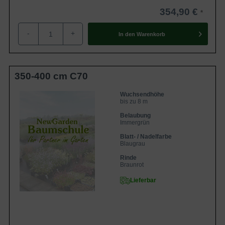
354,90 €
-
+
In den
Warenkorb
350-400 cm C70
Wuchsendhöhe
bis zu 8 m
Belaubung
Immergrün
Blatt- / Nadelfarbe
Blaugrau
Rinde
Braunrot
Lieferbar