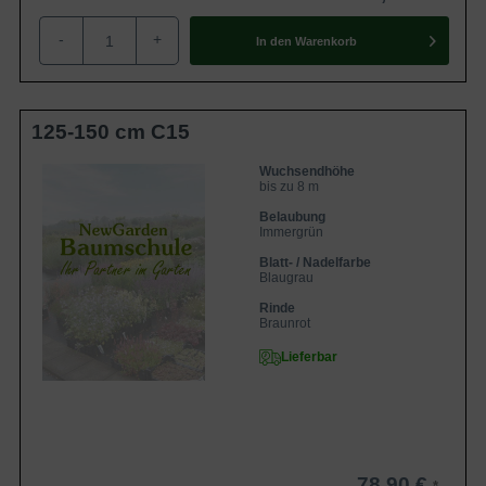
-
+
In den
Warenkorb
125-150 cm C15
Wuchsendhöhe
bis zu 8 m
Belaubung
Immergrün
Blatt- / Nadelfarbe
Blaugrau
Rinde
Braunrot
Lieferbar
78,90 €