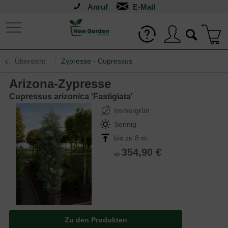
Anruf
Übersicht
Zypresse - Cupressus
Arizona-Zypresse
Cupressus arizonica 'Fastigiata'
Immergrün
Sonnig
bis zu 8 m
354,90 €
ab
Zu den Produkten