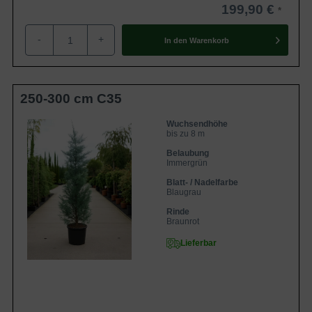
199,90 €
-
+
In den
Warenkorb
250-300 cm C35
Wuchsendhöhe
bis zu 8 m
Belaubung
Immergrün
Blatt- / Nadelfarbe
Blaugrau
Rinde
Braunrot
Lieferbar