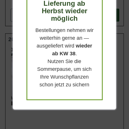
Lieferung ab
134,90 €
Herbst wieder
-
+
In den
Warenkorb
möglich
Bestellungen nehmen wir
weiterhin gerne an —
200-250 cm C30
ausgeliefert wird
wieder
Wuchsendhöhe
ab KW 38
.
bis zu 8 m
Nutzen Sie die
Belaubung
Immergrün
Sommerpause, um sich
Blatt- / Nadelfarbe
Ihre Wunschpflanzen
Blaugrau
schon jetzt zu sichern
Rinde
Braunrot
Lieferbar