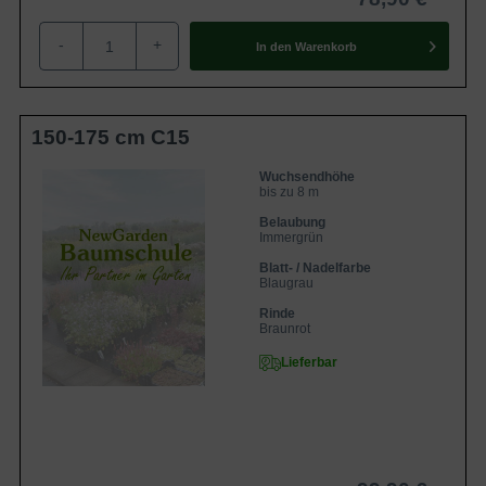
-
+
In den
Warenkorb
150-175 cm C15
Wuchsendhöhe
bis zu 8 m
Belaubung
Immergrün
Blatt- / Nadelfarbe
Blaugrau
Rinde
Braunrot
Lieferbar