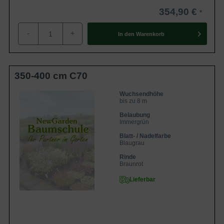
354,90 €
-
+
In den
Warenkorb
350-400 cm C70
Wuchsendhöhe
bis zu 8 m
Belaubung
Immergrün
Blatt- / Nadelfarbe
Blaugrau
Rinde
Braunrot
Lieferbar