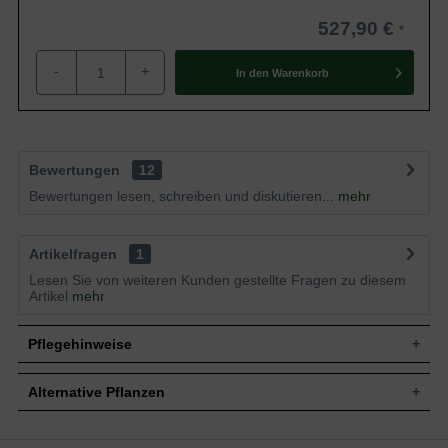
527,90 €
-
+
In den
Warenkorb
Bewertungen
12
Bewertungen lesen, schreiben und diskutieren...
mehr
Artikelfragen
1
Lesen Sie von weiteren Kunden gestellte Fragen zu diesem
Artikel
mehr
Pflegehinweise
Alternative Pflanzen
Pflanz- und Pflegetipps Cupressus arizonica
'Fastigiata' / Arizona-Zypresse