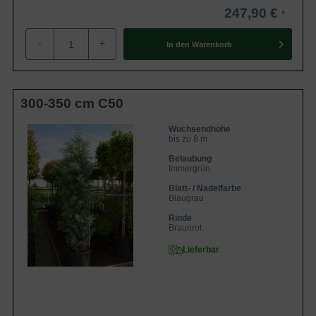
247,90 €
-
+
In den
Warenkorb
300-350 cm C50
Wuchsendhöhe
bis zu 8 m
Belaubung
Immergrün
Blatt- / Nadelfarbe
Blaugrau
Rinde
Braunrot
Lieferbar