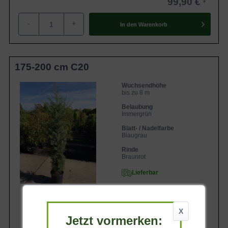
99,90 €
-
+
In den
Warenkorb
175-200 cm C20
Wuchsendhöhe
bis zu 8 m
Belaubung
Immergrün
Blatt- / Nadelfarbe
Blaugrau
Rinde
Braunrot
Lieferbar
X
Jetzt vormerken: