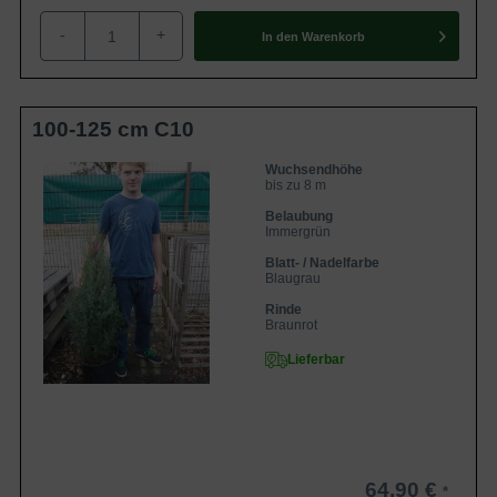
-
+
In den
Warenkorb
100-125 cm C10
Wuchsendhöhe
bis zu 8 m
Belaubung
Immergrün
Blatt- / Nadelfarbe
Blaugrau
Rinde
Braunrot
Lieferbar
64,90 €