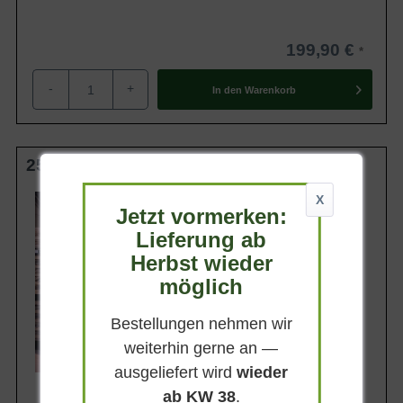
199,90 €
-
+
In den
Warenkorb
250-300 cm C35
Wuchsendhöhe
X
Jetzt vormerken:
bis zu 7 m
Lieferung ab
Belaubung
Immergrün
Herbst wieder
Blatt- / Nadelfarbe
möglich
Blaugrau
Rinde
Bestellungen nehmen wir
Braunrot
weiterhin gerne an —
Lieferbar
ausgeliefert wird
wieder
ab KW 38
.