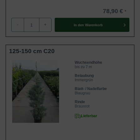
78,90 €
-
+
In den
Warenkorb
125-150 cm C20
Wuchsendhöhe
bis zu 7 m
Belaubung
Immergrün
Blatt- / Nadelfarbe
Blaugrau
Rinde
Braunrot
Lieferbar