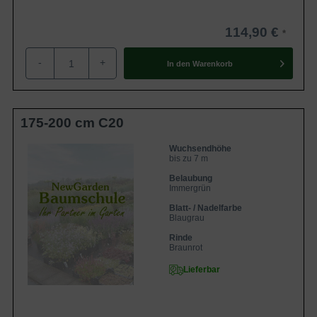
114,90 €
-
+
In den
Warenkorb
175-200 cm C20
Wuchsendhöhe
bis zu 7 m
Belaubung
Immergrün
Blatt- / Nadelfarbe
Blaugrau
Rinde
Braunrot
Lieferbar