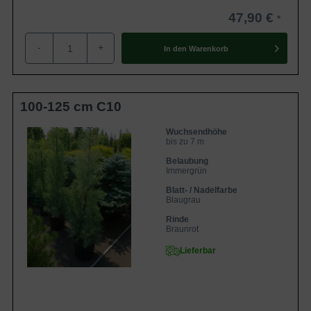
47,90 €
-
+
In den
Warenkorb
100-125 cm C10
Wuchsendhöhe
bis zu 7 m
Belaubung
Immergrün
Blatt- / Nadelfarbe
Blaugrau
Rinde
Braunrot
Lieferbar