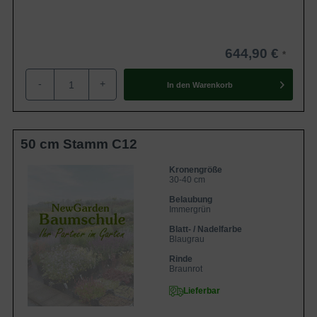
644,90 €
-
+
In den
Warenkorb
50 cm Stamm C12
Kronengröße
30-40 cm
Belaubung
Immergrün
Blatt- / Nadelfarbe
Blaugrau
Rinde
Braunrot
Lieferbar