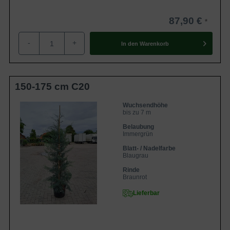
87,90 €
-
+
In den
Warenkorb
150-175 cm C20
Wuchsendhöhe
bis zu 7 m
Belaubung
Immergrün
Blatt- / Nadelfarbe
Blaugrau
Rinde
Braunrot
Lieferbar