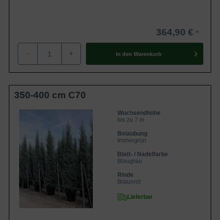
364,90 €
-
+
In den
Warenkorb
350-400 cm C70
Wuchsendhöhe
bis zu 7 m
Belaubung
Immergrün
Blatt- / Nadelfarbe
Blaugrau
Rinde
Braunrot
Lieferbar