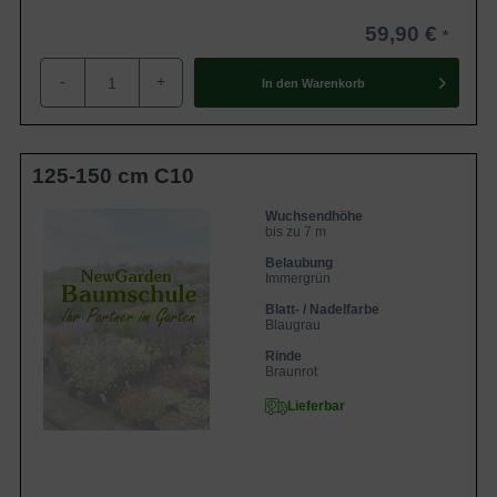
59,90 €
-
+
In den
Warenkorb
125-150 cm C10
Wuchsendhöhe
bis zu 7 m
Belaubung
Immergrün
Blatt- / Nadelfarbe
Blaugrau
Rinde
Braunrot
Lieferbar