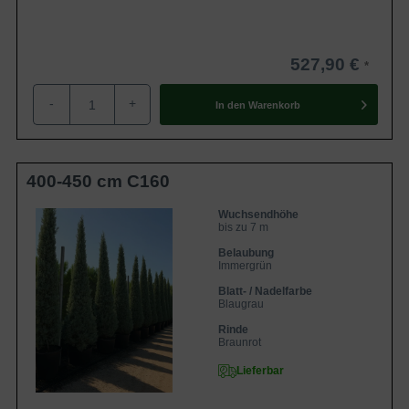
527,90 €
-
+
In den
Warenkorb
400-450 cm C160
Wuchsendhöhe
bis zu 7 m
Belaubung
Immergrün
Blatt- / Nadelfarbe
Blaugrau
Rinde
Braunrot
Lieferbar