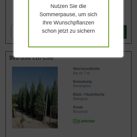
Nutzen Sie die
Sommerpause, um sich
278,90 €
Ihre Wunschpflanzen
schon jetzt zu sichern
-
+
In den
Warenkorb
300-350 cm C50
Wuchsendhöhe
bis zu 7 m
Belaubung
Immergrün
Blatt- / Nadelfarbe
Blaugrau
Rinde
Braunrot
Lieferbar