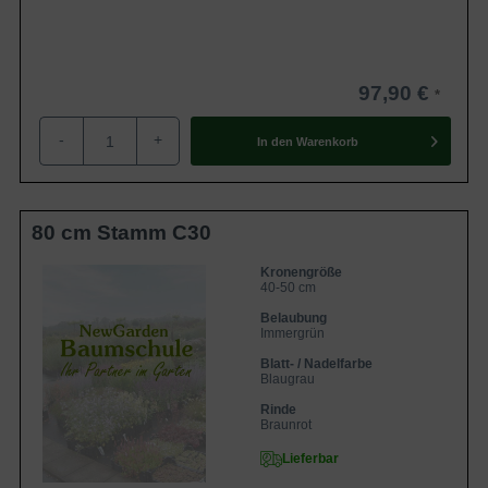
97,90 €
-
+
In den
Warenkorb
80 cm Stamm C30
Kronengröße
40-50 cm
Belaubung
Immergrün
Blatt- / Nadelfarbe
Blaugrau
Rinde
Braunrot
Lieferbar