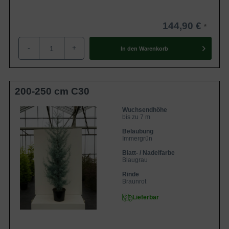
144,90 €
-
+
In den
Warenkorb
200-250 cm C30
Wuchsendhöhe
bis zu 7 m
Belaubung
Immergrün
Blatt- / Nadelfarbe
Blaugrau
Rinde
Braunrot
Lieferbar