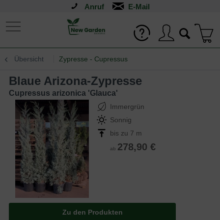
Anruf
Übersicht
Zypresse - Cupressus
Blaue Arizona-Zypresse
Cupressus arizonica 'Glauca'
Immergrün
Sonnig
bis zu 7 m
278,90 €
ab
Zu den Produkten