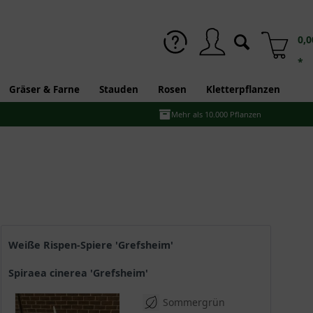
0,0
*
Gräser & Farne
Stauden
Rosen
Kletterpflanzen
Mehr als 10.000 Pflanzen
Weiße Rispen-Spiere 'Grefsheim'
Spiraea cinerea 'Grefsheim'
Sommergrün