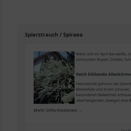
Spierstrauch / Spiraea
Wenn sich im April das weiße, r
schmucken Rispen, Dolden, Sch
Reich blühende Alleskönne
Hierzulande gehören die Spiers
Blütenfülle und ihrem schönen,
besonderen Beliebtheit erfreuen
überhängenden Zweigen eine Be
Mehr Informationen →
Gut zu wissen
Zwischen achtzig und hundert Sorten umfasst die Gattun
Allen gemeinsam ist, dass es sich um sommergrüne klein
Der B