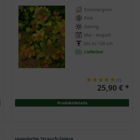
Sommergrün
Pink
Sonnig
Mai - August
bis zu 120 cm
Lieferbar
(
1
)
*
25,90 € *
Produktdetails
Japanische Strauch-Spiere