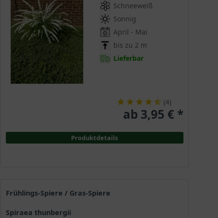
Schneeweiß
Sonnig
April - Mai
bis zu 2 m
Lieferbar
(
4
)
ab 3,95 € *
Produktdetails
Frühlings-Spiere / Gras-Spiere
Spiraea thunbergii