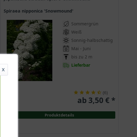
Spiraea nipponica 'Snowmound'
Sommergrün
Weiß
Sonnig-halbschattig
Mai - Juni
bis zu 2 m
Lieferbar
X
(
6
)
ab 3,50 € *
Produktdetails