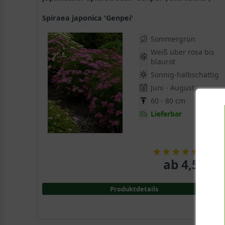
Spiraea japonica 'Genpei'
Sommergrün
Weiß über rosa bis
blaurot
Sonnig-halbschattig
Juni - August
60 - 80 cm
Lieferbar
(
11
)
ab 4,50 € 
Produktdetails