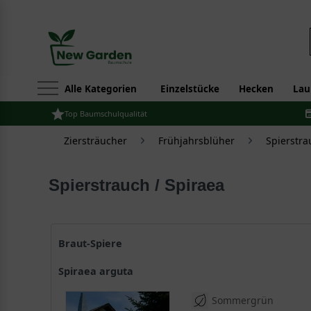
Alle Kategorien
Einzelstücke
Hecken
Lau
Top Baumschulqualität
Ziersträucher
Frühjahrsblüher
Spierstra
Spierstrauch / Spiraea
Braut-Spiere
Spiraea arguta
Sommergrün