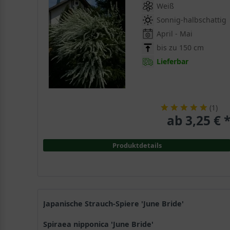
Weiß
Sonnig-halbschattig
April - Mai
bis zu 150 cm
Lieferbar
(
1
)
ab 3,25 € 
Produktdetails
Japanische Strauch-Spiere 'June Bride'
Spiraea nipponica 'June Bride'