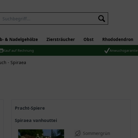
b- & Nadelgehölze
Ziersträucher
Obst
Rhododendron
Kauf auf Rechnung
Anwuchsgarantie
uch - Spiraea
Pracht-Spiere
Spiraea vanhouttei
Sommergrün