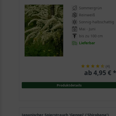
Sommergrün
Reinweiß
Sonnig-halbschattig
Mai - Juni
bis zu 100 cm
Lieferbar
(
4
)
ab 4,95 € 
Produktdetails
Japanischer Spierstrauch 'Genpei' ('Shirobana')