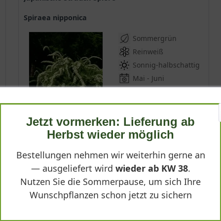
Spiraea nipponica
Sommergrün
Reinweiß
Sonnig-halbschattig
Mai - Juni
2,5 - 3 m
Lieferbar
Jetzt vormerken: Lieferung ab
Herbst wieder möglich
(
6
)
Bestellungen nehmen wir weiterhin gerne an
*
ab 4,25 € *
— ausgeliefert wird
wieder ab KW 38
.
Nutzen Sie die Sommerpause, um sich Ihre
Produktdetails
Wunschpflanzen schon jetzt zu sichern