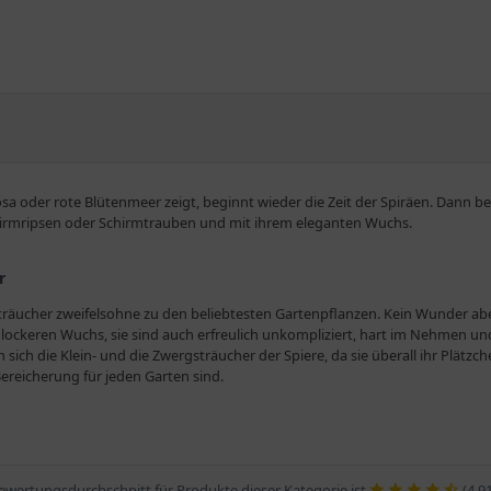
osa oder rote Blütenmeer zeigt, beginnt wieder die Zeit der Spiräen. Dann 
irmripsen oder Schirmtrauben und mit ihrem eleganten Wuchs.
r
träucher zweifelsohne zu den beliebtesten Gartenpflanzen. Kein Wunder abe
 lockeren Wuchs, sie sind auch erfreulich unkompliziert, hart im Nehmen un
 sich die Klein- und die Zwergsträucher der Spiere, da sie überall ihr Plätz
reicherung für jeden Garten sind.
g der Spiräen, die ihr natürliches Verbreitungsgebiet in Asien, Nordamer
e oder mittelgroße Sträucher handelt, deren wechselständige Laubblätter ei
ewertungsdurchschnitt für Produkte dieser Kategorie ist
(4.9