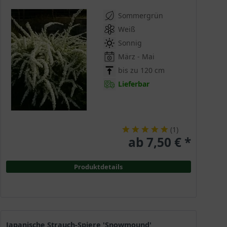
Sommergrün
Weiß
Sonnig
März - Mai
bis zu 120 cm
Lieferbar
(
1
)
ab 7,50 € *
Produktdetails
Japanische Strauch-Spiere 'Snowmound'