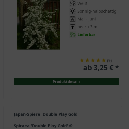
Weiß
Sonnig-halbschattig
Mai - Juni
bis zu 3 m
Lieferbar
(
9
)
*
ab 3,25 € *
Produktdetails
Japan-Spiere 'Double Play Gold'
Spiraea 'Double Play Gold' ®