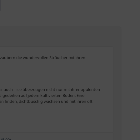
bezaubern die wundervollen Sträucher mit ihren
r auch – sie überzeugen nicht nur mit ihrer opulenten
d gedeihen auf jedem kultivierten Boden. Einer
chen finden, dichtbuschig wachsen und mit ihren oft
ika und Europa haben.
nfach und meist kurz gestielt sind und deren Blüten in
1/5.00)