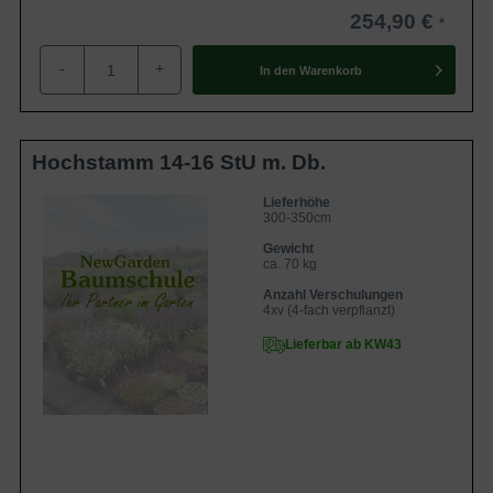
254,90 €
-
+
In den
Warenkorb
Hochstamm 14-16 StU m. Db.
Lieferhöhe
300-350cm
Gewicht
ca. 70 kg
Anzahl Verschulungen
4xv (4-fach verpflanzt)
Lieferbar ab KW43