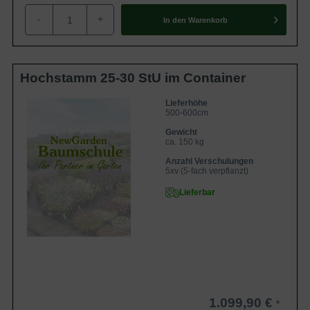
'Fruitless' als winterhart und frosttauglich bis zu einer
-
+
In den
Warenkorb
Temperatur von minus 28 Grad Celsius. Die junge Pflanze
sollte in der Jugend unterstützt werden, hat sie sich aber
etabliert, gilt sie dann als zuverlässig winterfest.
Hochstamm 25-30 StU im Container
Verwendung des Morus alba 'Fruitless'
Lieferhöhe
500-600cm
Wie auch die Mutterart begeistert die Selektion 'Fruitless'
Gewicht
mit einem wunderschönen Anblick. Obgleich sie für die
ca. 150 kg
Verfütterung ihres Blattes gezüchtet wurde, dient sie in
Anzahl Verschulungen
Europa zumeist für die Verschönerung von Gärten und
5xv (5-fach verpflanzt)
Parkanlagen. Sie bereichert diese mit einer formschönen,
Lieferbar
runden Baumkrone, die mit erholsamen Schattenplätzen
verwöhnt und einem pflegeleichten Charakter. Gerade das
Ausbleiben der Frucht verleiht dem Weißen
Maulbeerbaum 'Fruitless' einen genügsamen Charakter
und macht ihn attraktiv für die Verwendung als Solitärbaum
im öffentlichen Raum. Er kann hervorragend eine
1.099,90 €
Parkanlage, Spielplätze oder auch Grünstreifen sowie