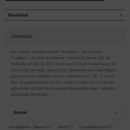
Steckbrief
Mittelgroßer Baum, rundlich-breite Krone,
Wuchs
8 bis 10 m hoch und 4 bis 8 m breit
Überblick
Wuchshöhe
8 - 10 m
Herzförmig bis rund, unterschiedlich
gelappt, am Ende zugespitzt, am Rand
Der Weiße Maulbeerbaum 'Fruitless' ( Morus alba
Blatt
gezahnt, hellgrün glänzend, rau, 8 bis 15
'Fruitless' ) ist eine fruchtlose, männliche Sorte, die als
cm lang
Solitärbaum bis zu 10 m hoch und 4 bis 8 m breit wird. Er
Frucht
Keine
bevorzugt sonnige, geschützte Standorte auf kalkhaltigen,
Blüte
In hängenden Ähren, grünlich, unauffällig
gut drainierten Böden und ist winterhart bis -28 °C (Zone
Blütezeit
Mai / Juni
5a). Charakteristisch ist die rundlich-breite Krone mit tief
Frischtriebe graugelb, Borke grau und
Rinde
gefurchter grauer Borke sowie das herzförmige, hellgrün
gefurcht
glänzende Blattkleid.
Wurzeln
Herzwurzler, kräftig, tief und ausgebreitet
Bevorzugt kalkhaltige und gut drainierte
Boden
Böden, Staunässe vermeiden
Details
Standort
Sonnig, geschützt
Winterhart
5a (-28,8 bis -26,1 °C)
Herkunft und Besonderheiten des Morus alba 'Fruitless'
Hochstamm / Baum
Dach
Containerware
(14)
(7)
(13)
Der Morus alba 'Fruitless' (Weißer