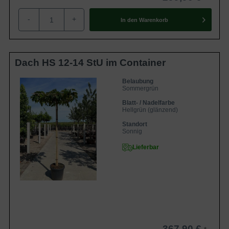
-
+
In den
Warenkorb
Dach HS 12-14 StU im Container
Belaubung
Sommergrün
Blatt- / Nadelfarbe
Hellgrün (glänzend)
Standort
Sonnig
Lieferbar
367,90 €