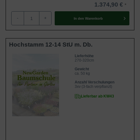
1.374,90 €
-
+
In den
Warenkorb
Hochstamm 12-14 StU m. Db.
Lieferhöhe
270-320cm
Gewicht
ca. 50 kg
Anzahl Verschulungen
3xv (3-fach verpflanzt)
Lieferbar ab KW43