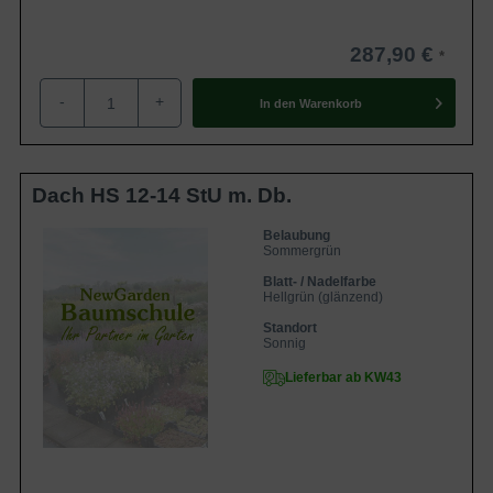
287,90 €
-
+
In den
Warenkorb
Dach HS 12-14 StU m. Db.
Belaubung
Sommergrün
Blatt- / Nadelfarbe
Hellgrün (glänzend)
Standort
Sonnig
Lieferbar ab KW43