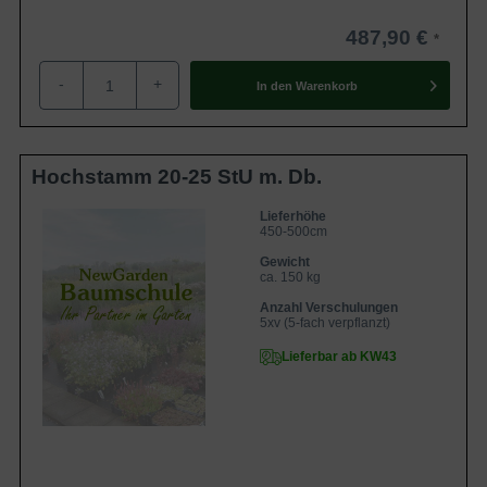
487,90 €
-
+
In den
Warenkorb
Hochstamm 20-25 StU m. Db.
Lieferhöhe
450-500cm
Gewicht
ca. 150 kg
Anzahl Verschulungen
5xv (5-fach verpflanzt)
Lieferbar ab KW43