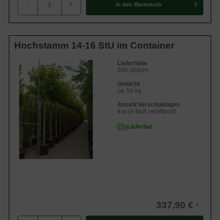
-
+
von 8 bis 10 Metern und benötigt zur vollen Entfaltung
In den
Warenkorb
seiner Kronenform einen Raum von circa 4 bis 8 Metern.
Dann offeriert einen malerischen Anblick und verwöhnt den
Gärtner mit einem erholsamen Ort der Ruhe zu Füßen des
Hochstamm 14-16 StU im Container
charismatischen Baums.
Lieferhöhe
300-350cm
Der Stamm der Züchtung 'Fruitless' ist von tiefen
Gewicht
Furchen gezeichnet
ca. 50 kg
Anzahl Verschulungen
Der Stamm des Weißen Maulbeerbaums bildet sich
4xv (4-fach verpflanzt)
zumeist knorrig und leicht schief. Er trägt eine graue, von
Lieferbar
tiefen Längsfurchen gezeichnete Borke und erscheint recht
robust. Im Zusammenspiel mit der Optik der graugelben
Frischtrieben wirkt er eher ungewöhnlich und strahlt einen
Hauch von Exotik aus.
Hellgrünes Blattkleid des Morus alba 'Fruitless'
337,90 €
strahlt Frische aus