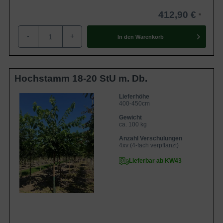
412,90 €
-
+
In den
Warenkorb
Hochstamm 18-20 StU m. Db.
Lieferhöhe
400-450cm
Gewicht
ca. 100 kg
Anzahl Verschulungen
4xv (4-fach verpflanzt)
Lieferbar ab KW43