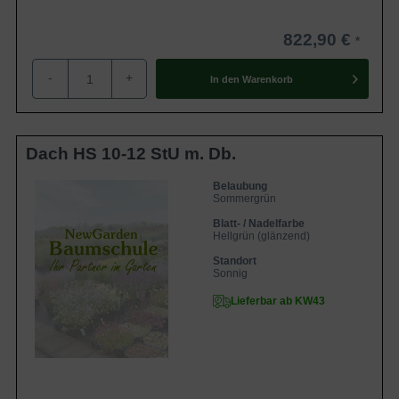
822,90 €
-
+
In den
Warenkorb
Dach HS 10-12 StU m. Db.
Belaubung
Sommergrün
Blatt- / Nadelfarbe
Hellgrün (glänzend)
Standort
Sonnig
Lieferbar ab KW43