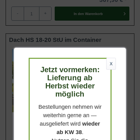
-
+
In den
Warenkorb
Dach HS 18-20 StU im Container
Belaubung
Sommergrün
X
Blatt- / Nadelfarbe
Jetzt vormerken:
Hellgrün (glänzend)
Lieferung ab
Standort
Sonnig
Herbst wieder
Lieferbar
möglich
Bestellungen nehmen wir
weiterhin gerne an —
ausgeliefert wird
wieder
ab KW 38
.