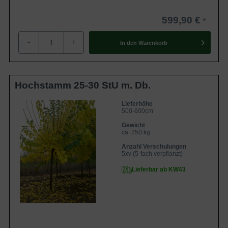
599,90 €
-
+
In den
Warenkorb
Hochstamm 25-30 StU m. Db.
Lieferhöhe
500-600cm
Gewicht
ca. 250 kg
Anzahl Verschulungen
5xv (5-fach verpflanzt)
Lieferbar ab KW43