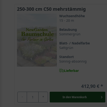
250-300 cm C50 mehrstämmig
Wuchsendhöhe
15 - 20 m
Belaubung
Sommergrün
Blatt- / Nadelfarbe
Sattgrün
Standort
Sonnig-absonnig
Lieferbar
412,90 €
-
+
In den
Warenkorb