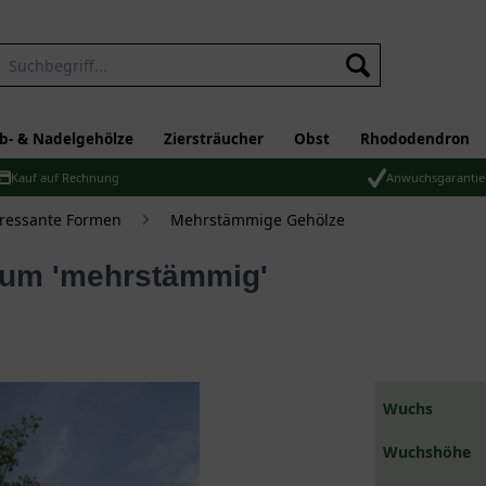
b- & Nadelgehölze
Ziersträucher
Obst
Rhododendron
Kauf auf Rechnung
Anwuchsgarantie
eressante Formen
Mehrstämmige Gehölze
baum 'mehrstämmig'
Wuchs
Wuchshöhe