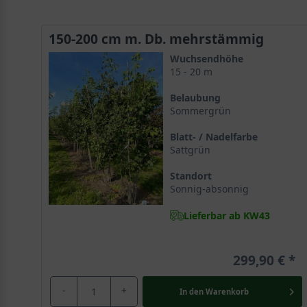
150-200 cm m. Db. mehrstämmig
Wuchsendhöhe
15 - 20 m
Belaubung
Sommergrün
Blatt- / Nadelfarbe
Sattgrün
Standort
Sonnig-absonnig
Lieferbar ab KW43
299,90 €
-
+
In den
Warenkorb