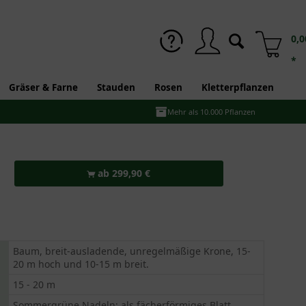
0,0
*
Gräser & Farne
Stauden
Rosen
Kletterpflanzen
Mehr als 10.000 Pflanzen
ab 299,90 €
Baum, breit-ausladende, unregelmäßige Krone, 15-
20 m hoch und 10-15 m breit.
15 - 20 m
Sommergrüne Nadeln; als fächerförmiges Blatt