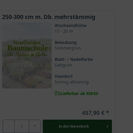
250-300 cm m. Db. mehrstämmig
Wuchsendhöhe
15 - 20 m
Belaubung
Sommergrün
Blatt- / Nadelfarbe
Sattgrün
Standort
Sonnig-absonnig
Lieferbar ab KW43
457,90 €
-
+
In den
Warenkorb