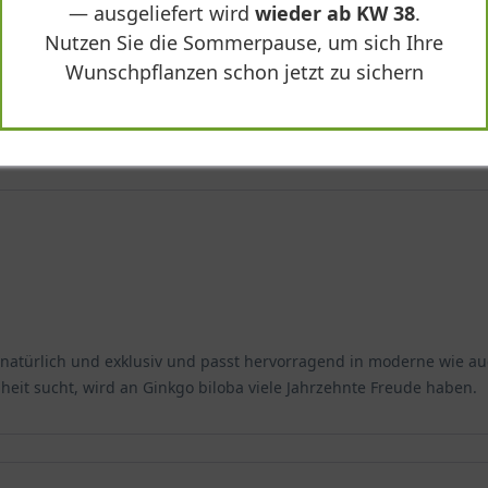
— ausgeliefert wird
wieder ab KW 38
.
Nutzen Sie die Sommerpause, um sich Ihre
Wunschpflanzen schon jetzt zu sichern
mmig' - Ginkgo biloba"
atürlich und exklusiv und passt hervorragend in moderne wie au
eit sucht, wird an Ginkgo biloba viele Jahrzehnte Freude haben.