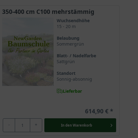
350-400 cm C100 mehrstämmig
Wuchsendhöhe
15 - 20 m
Belaubung
Sommergrün
Blatt- / Nadelfarbe
Sattgrün
Standort
Sonnig-absonnig
Lieferbar
614,90 €
-
+
In den
Warenkorb