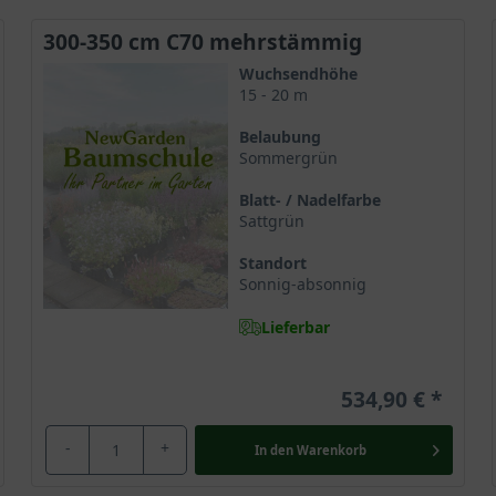
300-350 cm C70 mehrstämmig
Wuchsendhöhe
15 - 20 m
Belaubung
Sommergrün
Blatt- / Nadelfarbe
Sattgrün
Standort
Sonnig-absonnig
Lieferbar
534,90 €
-
+
In den
Warenkorb