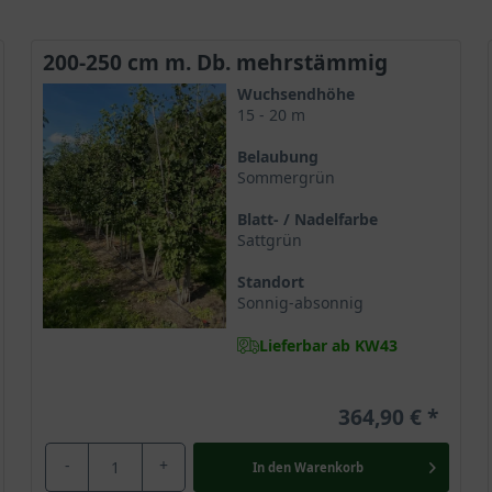
200-250 cm m. Db. mehrstämmig
Wuchsendhöhe
15 - 20 m
Belaubung
Sommergrün
Blatt- / Nadelfarbe
Sattgrün
Standort
Sonnig-absonnig
Lieferbar ab KW43
364,90 €
-
+
In den
Warenkorb