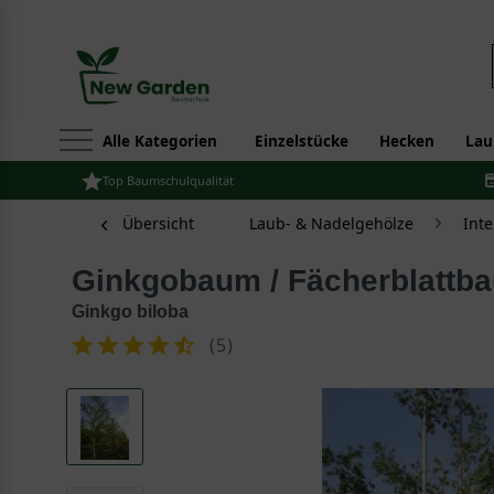
Alle Kategorien
Einzelstücke
Hecken
Lau
Top Baumschulqualität
Übersicht
Laub- & Nadelgehölze
Int
Ginkgobaum / Fächerblatt
Ginkgo biloba
(
5
)