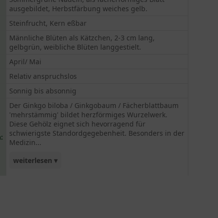
ausgebildet, Herbstfärbung weiches gelb.
Steinfrucht, Kern eßbar
Männliche Blüten als Kätzchen, 2-3 cm lang,
gelbgrün, weibliche Blüten langgestielt.
April/ Mai
Relativ anspruchslos
Sonnig bis absonnig
Der Ginkgo biloba / Ginkgobaum / Fächerblattbaum
'mehrstämmig' bildet herzförmiges Wurzelwerk.
Diese Gehölz eignet sich hevorragend für
schwierigste Standordgegebenheit. Besonders in der
:
Medizin...
weiterlesen ▾
hat der Ginkgo in den letzten Jahrzehnten an
Bedeutung dazugewonnen.