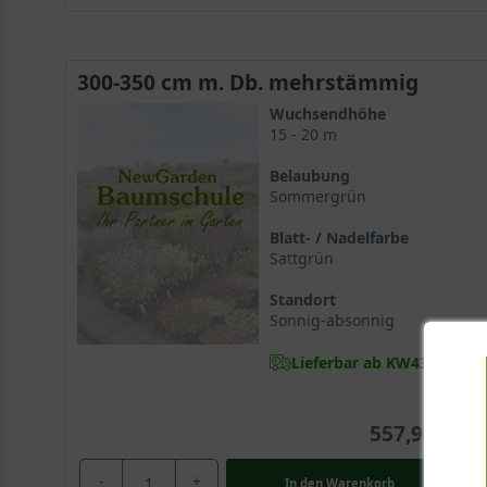
300-350 cm m. Db. mehrstämmig
Wuchsendhöhe
15 - 20 m
Belaubung
Sommergrün
Blatt- / Nadelfarbe
Sattgrün
Standort
Sonnig-absonnig
Lieferbar ab KW43
557,90 €
-
+
In den
Warenkorb