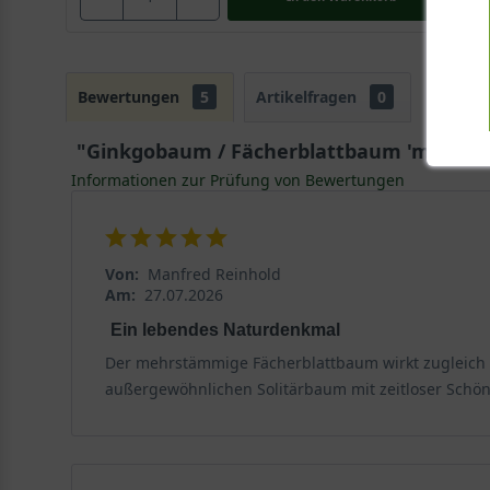
Bewertungen
5
Artikelfragen
0
"Ginkgobaum / Fächerblattbaum 'mehrstä
Informationen zur Prüfung von Bewertungen
Von:
Manfred Reinhold
Am:
27.07.2026
Ein lebendes Naturdenkmal
Der mehrstämmige Fächerblattbaum wirkt zugleich n
außergewöhnlichen Solitärbaum mit zeitloser Schönh