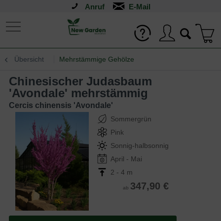
Anruf
Übersicht
Mehrstämmige Gehölze
Chinesischer Judasbaum
'Avondale' mehrstämmig
Cercis chinensis 'Avondale'
Sommergrün
Pink
Sonnig-halbsonnig
April - Mai
2 - 4 m
347,90 €
ab