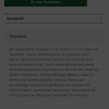
Zu den Produkten
Steckbrief
Großer Strauch oder kleiner Baum,
Wuchs
aufrecht wachsend, 2 bis 4 m hoch und
Überblick
ebenso breit, langsamer Wuchs
Wuchshöhe
2 - 4 m
Sommergrün, herzförmig, am Ende
Der Chinesische Judasbaum 'Avondale' ( Cercis chinensis
zugespitzt, Oberseite dunkelgrün,
Blatt
'Avondale' ) ist ein sommergrüner Großstrauch oder
Unterseite heller, Herbstfärbung leuchtend
gelb, sehr groß und attraktiv
kleiner Baum mit aufrechtem Wuchs. Er wird 2 bis 4 m
hoch und ebenso breit. Seine charakteristischen pinken
Frucht
Flache, braune Hülsenfrüchte
Schmetterlingsblüten erscheinen im April bis Mai direkt am
Pinke Schmetterlingsblüten (direkt am
Blüte
Stamm)
Stamm (Kauliflorie). Die herzförmigen Blätter zeigen im
Herbst eine leuchtend gelbe Färbung. Bevorzugt
Blütezeit
April - Mai
durchlässige, nährstoffreiche Böden an sonnigen bis
Rinde
Graubraun, später flach gefurcht
halbschattigen, geschützten Standorten. Winterhärte bis
Wurzeln
Tiefwurzler, grob, kräftig
-23°C (Zone 6a). Pflanzung empfohlen im Frühjahr.
Durchlässige, feuchte und nährstoffreiche
Boden
Böden
Standort
Sonnig bis halbsonnig, geschützt