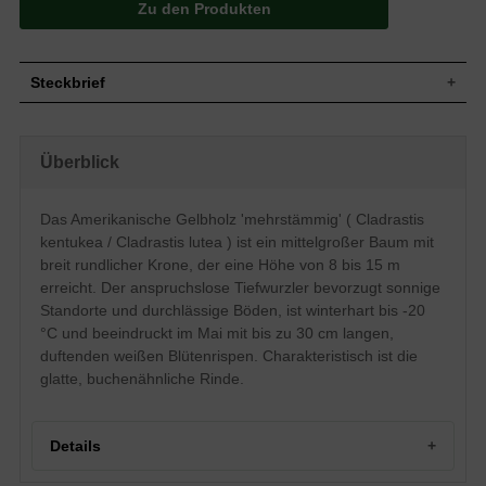
Zu den Produkten
Steckbrief
Großer Strauch bis mittelgroßer Baum,
kurzstämmig, starke und weitausladende
Wuchs
Überblick
Äste, breit rundliche Krone, 8 bis 15 m
hoch und ähnlich breit
Wuchshöhe
8 - 15 m
Das Amerikanische Gelbholz 'mehrstämmig' ( Cladrastis
Unpaarig gefiedert, 7 bis 9 Teilblättchen,
kentukea / Cladrastis lutea ) ist ein mittelgroßer Baum mit
eiförmig bis oval, frischgrün, Unterseite
Blatt
leicht behaart, Herbstfärbung gelb, bis zu
breit rundlicher Krone, der eine Höhe von 8 bis 15 m
7 cm lang
erreicht. Der anspruchslose Tiefwurzler bevorzugt sonnige
Frucht
Hellbraune Hülsenfrüchte
Standorte und durchlässige Böden, ist winterhart bis -20
Weiß, in hängenden Doldentrauben,
°C und beeindruckt im Mai mit bis zu 30 cm langen,
Blüte
angenehmer süßer Duft, bis zu 30 cm
duftenden weißen Blütenrispen. Charakteristisch ist die
lang
glatte, buchenähnliche Rinde.
Blütezeit
Mai / Juni
Rinde
Graubraun, glatt, buchenähnlich
Wurzeln
Tiefwurzler, ausgebreitet
Details
Insgesamt anspruchslos, bevorzugt
Boden
durchlässige und trockene bis frische