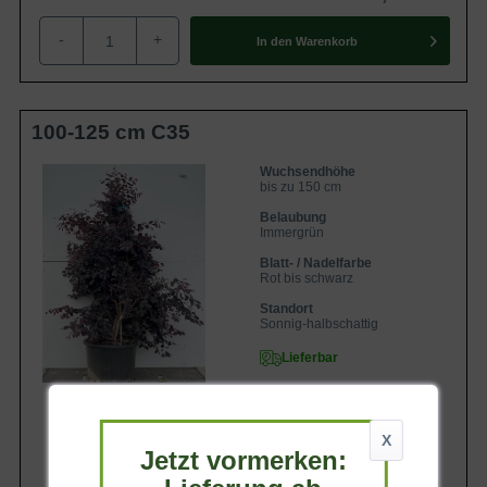
-
+
In den
Warenkorb
100-125 cm C35
Wuchsendhöhe
bis zu 150 cm
Belaubung
Immergrün
Blatt- / Nadelfarbe
Rot bis schwarz
Standort
Sonnig-halbschattig
Lieferbar
X
Jetzt vormerken:
164,90 €