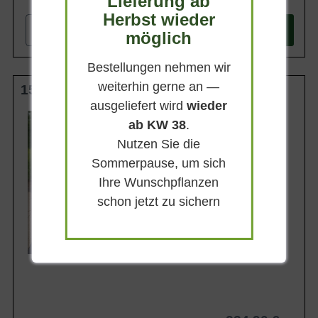
Lieferung ab
Herbst wieder
-
+
In den
Warenkorb
möglich
Bestellungen nehmen wir
weiterhin gerne an —
150-175 cm C35
ausgeliefert wird
wieder
Wuchsendhöhe
ab KW 38
.
bis zu 150 cm
Nutzen Sie die
Belaubung
Immergrün
Sommerpause, um sich
Blatt- / Nadelfarbe
Ihre Wunschpflanzen
Rot bis schwarz
schon jetzt zu sichern
Standort
Sonnig-halbschattig
Lieferbar