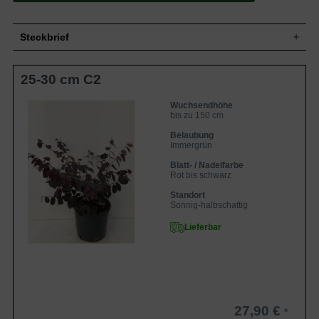
Steckbrief
Kleiner bis mittelgroßer Strauch, buschig
25-30 cm C2
Wuchs
und dicht verzweigt, ca. 150 cm hoch und
ähnlich breit
Wuchshöhe
bis zu 150 cm
Wuchsendhöhe
bis zu 150 cm
Immergrün, schmal-eilänglich, fein
Blatt
gesägter Rand, Austrieb rot, später
Belaubung
dunkelrot bis schwarz, ca. 5 cm lang
Immergrün
Frucht
Unscheinbar
Blatt- / Nadelfarbe
Rot bis schwarz
Rote bis pinke Blüten, sternförmig,
Blüte
duftend und sehr zierend
Standort
Blütezeit
März bis Juli
Sonnig-halbschattig
Rinde
Braun
Lieferbar
Wurzeln
Flachwurzler
Frische bis feuchte, durchlässige und
Boden
humose Böden
Standort
Sonnig bis halbschattig, geschützt
Ihr botanischer Name Loropetalum
27,90 €
chinense kommt nicht von ungefähr: Die