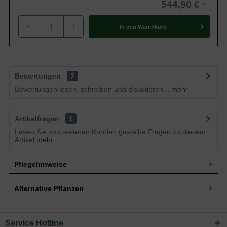
544,90 €
-
+
In den
Warenkorb
Bewertungen
7
Bewertungen lesen, schreiben und diskutieren...
mehr
Artikelfragen
1
Lesen Sie von weiteren Kunden gestellte Fragen zu diesem
Artikel
mehr
Pflegehinweise
Alternative Pflanzen
Pflanz- und Pflegetipps Loropetalum chinense
'Black Pearl'® / Riemenblüte 'Black Pearl' ®
Service Hotline
Sie suchen eine Alternative?