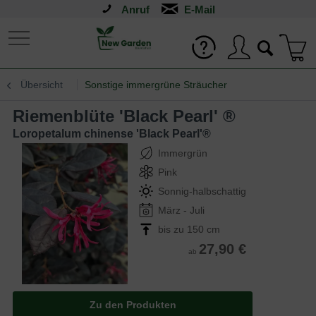
Anruf
Übersicht
Sonstige immergrüne Sträucher
Riemenblüte 'Black Pearl' ®
Loropetalum chinense 'Black Pearl'®
Immergrün
Pink
Sonnig-halbschattig
März - Juli
bis zu 150 cm
27,90 €
ab
Zu den Produkten