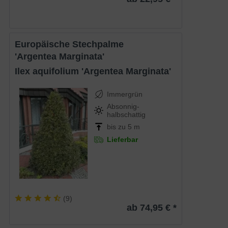
Europäische Stechpalme
'Argentea Marginata'
Ilex aquifolium 'Argentea Marginata'
Immergrün
Absonnig-
halbschattig
bis zu 5 m
Lieferbar
(
9
)
ab 74,95 € *