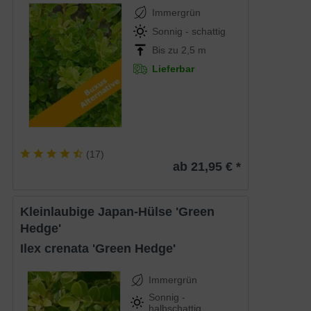
Immergrün
Sonnig - schattig
Bis zu 2,5 m
Lieferbar
(
17
)
ab 21,95 € *
Kleinlaubige Japan-Hülse 'Green
Hedge'
Ilex crenata 'Green Hedge'
Immergrün
Sonnig -
halbschattig