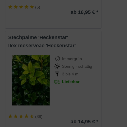
(
5
)
ab 16,95 € *
Stechpalme 'Heckenstar'
Ilex meserveae 'Heckenstar'
Immergrün
Sonnig - schattig
3 bis 4 m
Lieferbar
(
38
)
ab 14,95 € *