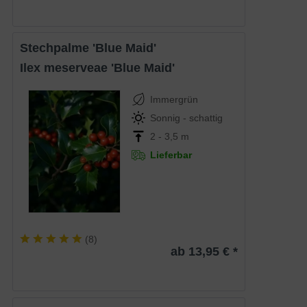
Stechpalme 'Blue Maid'
Ilex meserveae 'Blue Maid'
Immergrün
Sonnig - schattig
2 - 3,5 m
Lieferbar
(
8
)
ab 13,95 € *