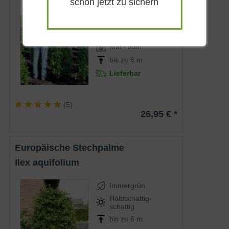
Immergrün
schon jetzt zu sichern
Weiß
Halbschattig-
schattig
Mai - Juni
bis zu 6 m
Lieferbar
(
5
)
26,95 € *
Europäische Stechpalme
Ilex aquifolium
Immergrün
Halbschattig-
schattig
bis zu 6 m