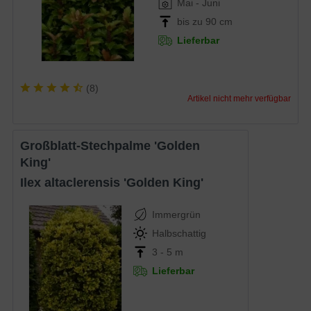
Mai - Juni
bis zu 90 cm
Lieferbar
(
8
)
Artikel nicht mehr verfügbar
Großblatt-Stechpalme 'Golden
King'
Ilex altaclerensis 'Golden King'
Immergrün
Halbschattig
3 - 5 m
Lieferbar