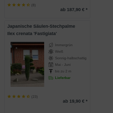
(
8
)
ab 187,90 € *
Japanische Säulen-Stechpalme
Ilex crenata 'Fastigiata'
Immergrün
Weiß
Sonnig-halbschattig
Mai - Juni
bis zu 2 m
Lieferbar
(
23
)
ab 19,90 € *