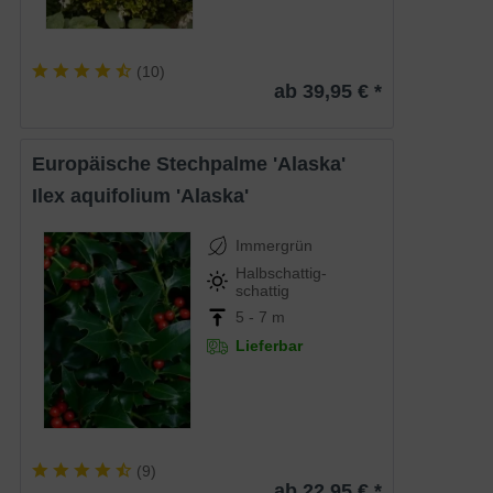
(
10
)
ab 39,95 € *
Europäische Stechpalme 'Alaska'
Ilex aquifolium 'Alaska'
Immergrün
Halbschattig-
schattig
5 - 7 m
Lieferbar
(
9
)
ab 22,95 € *