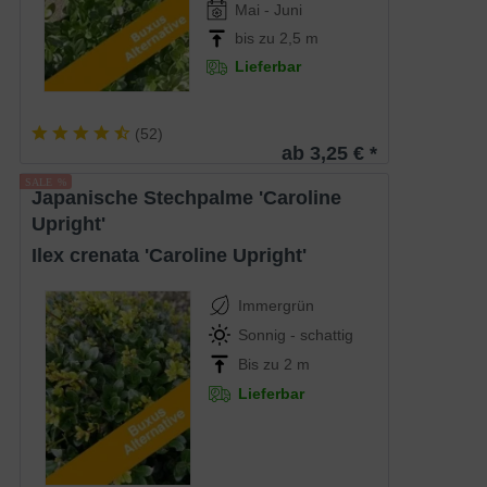
Mai - Juni
bis zu 2,5 m
Lieferbar
(
52
)
ab 3,25 € *
japanische Stechpalme 'Caroline
Upright'
Ilex crenata 'Caroline Upright'
Immergrün
Sonnig - schattig
Bis zu 2 m
Lieferbar