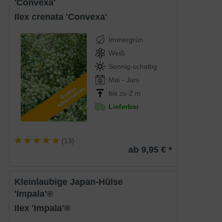
'Convexa'
Ilex crenata 'Convexa'
Immergrün
Weiß
Sonnig-schattig
Mai - Juni
bis zu 2 m
Lieferbar
(
13
)
ab 9,95 € *
Kleinlaubige Japan-Hülse
'Impala'®
Ilex 'Impala'®