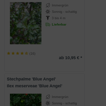
Immergrün
Sonnig - schattig
3 bis 4 m
Lieferbar
(
16
)
ab 10,95 € *
Stechpalme 'Blue Angel'
Ilex meserveae 'Blue Angel'
Immergrün
Sonnig - schattig