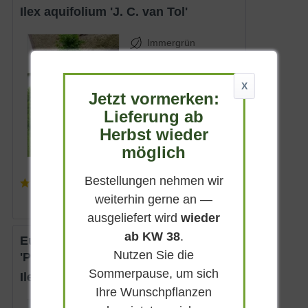
Ilex aquifolium 'J. C. van Tol'
Immergrün
Halbschattig-
schattig
X
6 - 8 m
Jetzt vormerken:
Lieferbar
Lieferung ab
Herbst wieder
möglich
Bestellungen nehmen wir
(
3
)
ab 27,95 € *
weiterhin gerne an —
ausgeliefert wird
wieder
ab KW 38
.
Europäische Stechpalme
Nutzen Sie die
'Pyramidalis'
Sommerpause, um sich
Ilex aquifolium 'Pyramidalis'
Ihre Wunschpflanzen