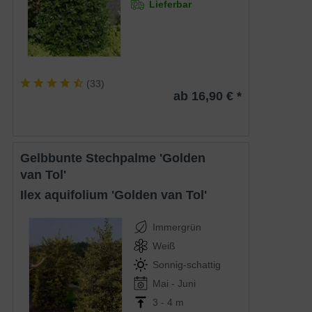
Lieferbar
(
33
)
ab 16,90 € *
Gelbbunte Stechpalme 'Golden
van Tol'
Ilex aquifolium 'Golden van Tol'
Immergrün
Weiß
Sonnig-schattig
Mai - Juni
3 - 4 m