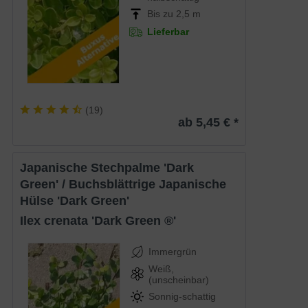
Bis zu 2,5 m
Lieferbar
(
19
)
ab 5,45 € *
Japanische Stechpalme 'Dark
Green' / Buchsblättrige Japanische
Hülse 'Dark Green'
Ilex crenata 'Dark Green ®'
Immergrün
Weiß,
(unscheinbar)
Sonnig-schattig