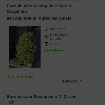
Europäische Stechpalme 'Aurea
Marginata'
Ilex aquifolium 'Aurea Marginata'
Immergrün
Halbschattig-
schattig
3 - 5 m
Lieferbar
(
3
)
199,90 € *
Europäische Stechpalme 'J. C. van
Tol'