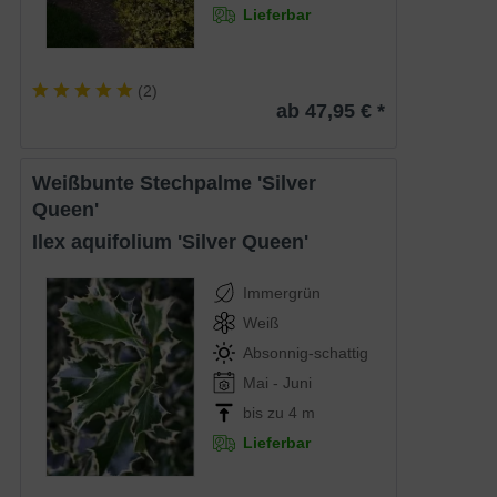
Lieferbar
(
2
)
ab 47,95 € *
Weißbunte Stechpalme 'Silver
Queen'
Ilex aquifolium 'Silver Queen'
Immergrün
Weiß
Absonnig-schattig
Mai - Juni
bis zu 4 m
Lieferbar