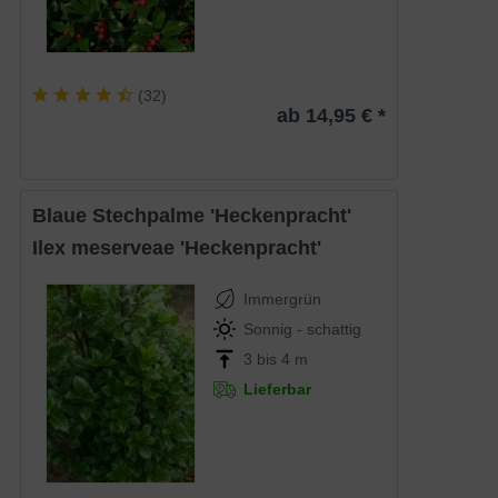
(
32
)
ab 14,95 € *
Blaue Stechpalme 'Heckenpracht'
Ilex meserveae 'Heckenpracht'
Immergrün
Sonnig - schattig
3 bis 4 m
Lieferbar