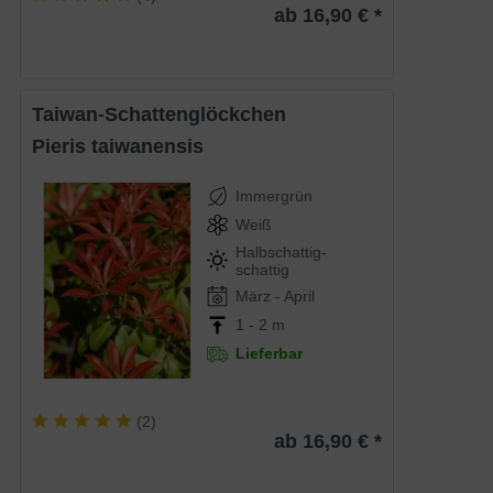
ab 16,90 € *
Taiwan-Schattenglöckchen
Pieris taiwanensis
Immergrün
Weiß
Halbschattig-
schattig
März - April
1 - 2 m
Lieferbar
(
2
)
ab 16,90 € *