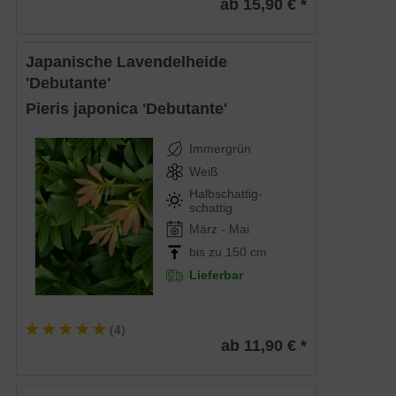
ab 15,90 € *
Japanische Lavendelheide
'Debutante'
Pieris japonica 'Debutante'
Immergrün
Weiß
Halbschattig-
schattig
März - Mai
bis zu 150 cm
Lieferbar
(
4
)
ab 11,90 € *