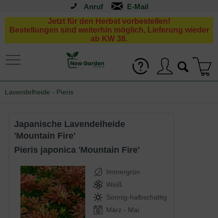
Anruf
Jetzt für den Herbst vorbestellen!
Bestellungen sind weiterhin möglich, Lieferung wieder
ab KW 38.
Lavendelheide - Pieris
Japanische Lavendelheide
'Mountain Fire'
Pieris japonica 'Mountain Fire'
Immergrün
Weiß
Sonnig-halbschattig
März - Mai