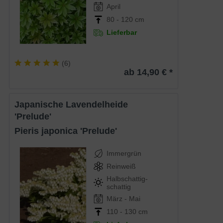
April
80 - 120 cm
Lieferbar
(
6
)
ab 14,90 € *
Japanische Lavendelheide
'Prelude'
Pieris japonica 'Prelude'
Immergrün
Reinweiß
Halbschattig-
schattig
März - Mai
110 - 130 cm