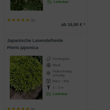
Lieferbar
(
1
)
ab 16,90 € *
Japanische Lavendelheide
Pieris japonica
Immergrün
Weiß
Halbschattig-
schattig
März - Mai
2 - 3 m
Lieferbar
(
4
)