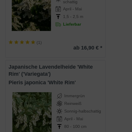
schattig
April - Mai
1,5 - 2,5 m
Lieferbar
(
1
)
ab 16,90 € *
Japanische Lavendelheide 'White
Rim' ('Variegata')
Pieris japonica 'White Rim'
Immergrün
Reinweiß
Sonnig-halbschattig
April - Mai
80 - 100 cm