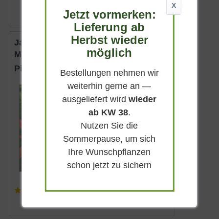
X
Jetzt vormerken:
Lieferung ab
Herbst wieder
Japanische Lavendelheide 'Red
möglich
Mill'
Pieris japonica 'Red Mill'
Bestellungen nehmen wir
weiterhin gerne an —
Immergrün
ausgeliefert wird
wieder
Weiß
ab KW 38
.
Halbschattig-
schattig
Nutzen Sie die
April - Mai
Sommerpause, um sich
bis zu 2 m
Ihre Wunschpflanzen
Lieferbar
schon jetzt zu sichern
(
3
)
ab 16,90 € *