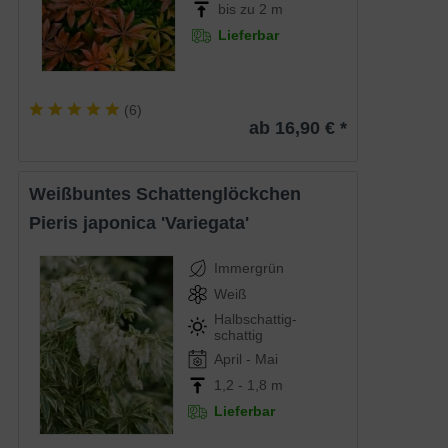
bis zu 2 m
Lieferbar
(
6
)
ab 16,90 € *
Weißbuntes Schattenglöckchen
Pieris japonica 'Variegata'
Immergrün
Weiß
Halbschattig-
schattig
April - Mai
1,2 - 1,8 m
Lieferbar