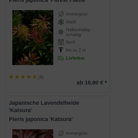
Pieris japonica 'Forest Flame'
Immergrün
Weiß
Halbschattig-
schattig
April
bis zu 2 m
Lieferbar
(
8
)
ab 16,90 € *
Japanische Lavendelheide
'Katsura'
Pieris japonica 'Katsura'
Immergrün