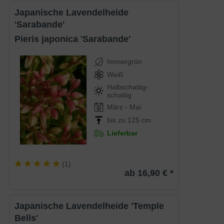
Japanische Lavendelheide
'Sarabande'
Pieris japonica 'Sarabande'
Immergrün
Weiß
Halbschattig-
schattig
März - Mai
bis zu 125 cm
Lieferbar
(
1
)
ab 16,90 € *
Japanische Lavendelheide 'Temple
Bells'