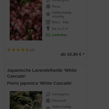
Immergrün
Rosa
Halbschattig-
schattig
März - Mai
bis zu 2 m
Lieferbar
(
2
)
ab 16,90 € *
Japanische Lavendelheide 'White
Cascade'
Pieris japonica 'White Cascade'
Immergrün
Reinweiß
Halbschattig-