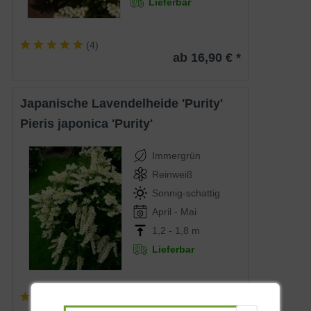
Lieferbar
(
4
)
ab 16,90 € *
Japanische Lavendelheide 'Purity'
Pieris japonica 'Purity'
Immergrün
Reinweiß
Sonnig-schattig
April - Mai
1,2 - 1,8 m
Lieferbar
(
7
)
ab 15,90 € *