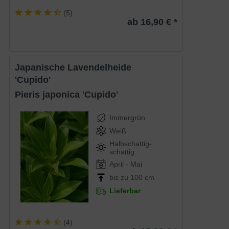
(
5
)
ab 16,90 € *
Japanische Lavendelheide
'Cupido'
Pieris japonica 'Cupido'
Immergrün
Weiß
Halbschattig-
schattig
April - Mai
bis zu 100 cm
Lieferbar
(
4
)