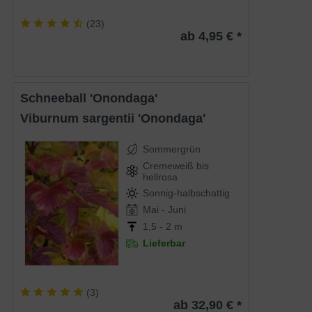
(
23
)
ab 4,95 € *
Schneeball 'Onondaga'
Viburnum sargentii 'Onondaga'
Sommergrün
Cremeweiß bis
hellrosa
Sonnig-halbschattig
Mai - Juni
1,5 - 2 m
Lieferbar
(
3
)
ab 32,90 € *