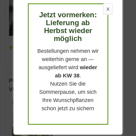
April - Mai, Nachblüte im
X
Dezember
Jetzt vormerken:
3 - 4 m
Lieferung ab
Lieferbar
Herbst wieder
möglich
(
42
)
Bestellungen nehmen wir
ab 20,90 € *
weiterhin gerne an —
ausgeliefert wird
wieder
ab KW 38
.
Prager Schneeball 'Pragense'
Nutzen Sie die
Viburnum 'Pragense'
Sommerpause, um sich
Ihre Wunschpflanzen
Immergrün
schon jetzt zu sichern
Rosa bis
Cremeweiß
Sonnig-halbschattig
Mai - Juni