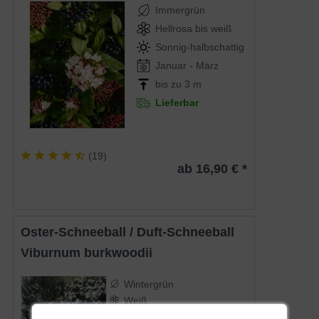
Immergrün
Hellrosa bis weiß
Sonnig-halbschattig
Januar - März
bis zu 3 m
Lieferbar
(
19
)
ab 16,90 € *
Oster-Schneeball / Duft-Schneeball
Viburnum burkwoodii
Wintergrün
Weiß
Sonnig-halbschattig