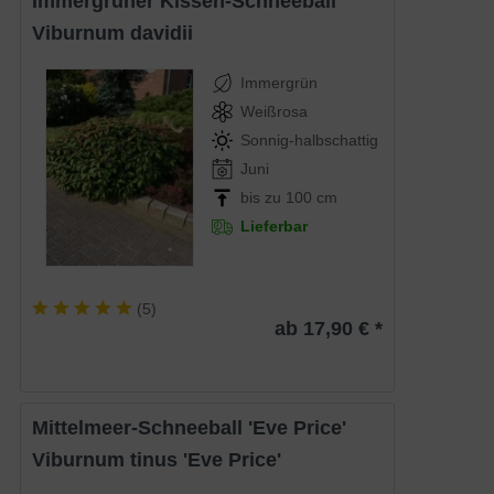
Immergrüner Kissen-Schneeball
Viburnum davidii
Immergrün
Weißrosa
Sonnig-halbschattig
Juni
bis zu 100 cm
Lieferbar
(
5
)
ab 17,90 € *
Mittelmeer-Schneeball 'Eve Price'
Viburnum tinus 'Eve Price'