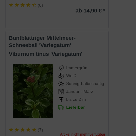
(
8
)
ab 14,90 € *
Buntblättriger Mittelmeer-
Schneeball 'Variegatum'
Viburnum tinus 'Variegatum'
Immergrün
Weiß
Sonnig-halbschattig
Januar - März
bis zu 2 m
Lieferbar
(
7
)
Artikel nicht mehr verfügbar