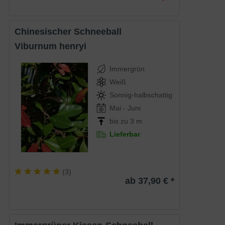
Chinesischer Schneeball
Viburnum henryi
Immergrün
Weiß
Sonnig-halbschattig
Mai - Juni
bis zu 3 m
Lieferbar
(
3
)
ab 37,90 € *