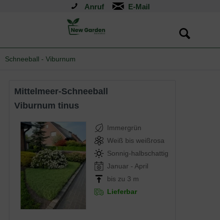
Anruf
Schneeball - Viburnum
Mittelmeer-Schneeball
Viburnum tinus
Immergrün
Weiß bis weißrosa
Sonnig-halbschattig
Januar - April
bis zu 3 m
Lieferbar