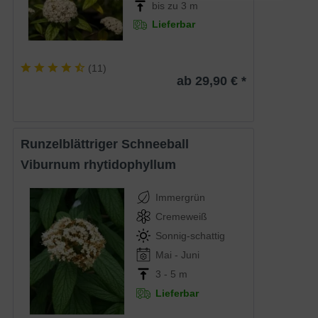
bis zu 3 m
Lieferbar
(
11
)
ab 29,90 € *
Runzelblättriger Schneeball
Viburnum rhytidophyllum
Immergrün
Cremeweiß
Sonnig-schattig
Mai - Juni
3 - 5 m
Lieferbar