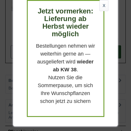
schnittverträglich, sehr frosthart und
Lieferbar
zugleich ein ansprechendes Element zur
X
Jetzt vormerken:
Weggestaltung.
Lieferung ab
Herbst wieder
möglich
967,90 €
Bestellungen nehmen wir
-
+
In den
Warenkorb
weiterhin gerne an —
ausgeliefert wird
wieder
ab KW 38
.
Nutzen Sie die
Bewertungen
0
Sommerpause, um sich
Bewertungen lesen, schreiben und diskutieren...
mehr
Ihre Wunschpflanzen
schon jetzt zu sichern
Artikelfragen
0
Lesen Sie von weiteren Kunden gestellte Fragen zu diesem
Artikel
mehr