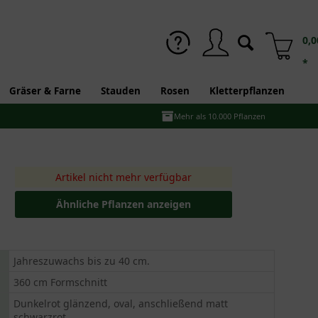
0,0
*
Gräser & Farne
Stauden
Rosen
Kletterpflanzen
Mehr als 10.000 Pflanzen
Artikel nicht mehr verfügbar
Ähnliche Pflanzen anzeigen
Jahreszuwachs bis zu 40 cm.
360 cm Formschnitt
Dunkelrot glänzend, oval, anschließend matt
schwarzrot