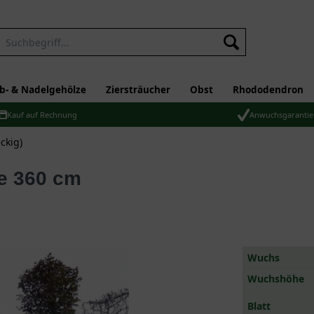
b- & Nadelgehölze
Ziersträucher
Obst
Rhododendron
Kauf auf Rechnung
Anwuchsgarantie
ckig)
he 360 cm
Wuchs
Wuchshöhe
Blatt