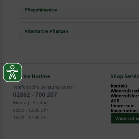
Pflegehinweise
Pflanz- und Pflegetipps Fagus sylvatica Purpure
Alternative Pflanzen
Mit ein paar kleinen Tipps und Tricks kann man Garte
Pflege- und Pflanztipps
, wo Sie zahlreiche Information
Sie suchen eine Alternative?
Pflegeanleitung zum Download an, die Sie nachstehe
In folgenden Kategorien finden Sie schöne Alternativen
Service Hotline
Laub- und Nadelgehölze > Interessante Formen > Sä
Shop Servi
Exklusive Formen > Säulen (eckig)
Kontakt
Telefonische Beratung unter:
Widerrufsrec
02862 - 700 207
Widerrufsfor
AGB
Montag - Freitag:
Impressum
08:30 - 12:00 Uhr
Kooperations
13:00 - 17:00 Uhr
Widerruf e