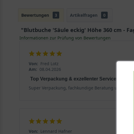
Bewertungen
3
Artikelfragen
0
"Blutbuche 'Säule eckig' Höhe 360 cm - Fa
Informationen zur Prüfung von Bewertungen
Von:
Fred Lotz
Am:
08.04.2026
Top Verpackung & exzellenter Service
Super Verpackung, fachkundige Beratung und hervor
Von:
Lennard Hafner