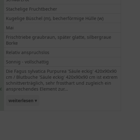
Stachelige Fruchtbecher
Kugelige Büschel (m), becherförmige Hülle (w)
Mai
Frischtriebe graubraun, später glatte, silbergraue
Borke
Relativ anspruchslos
Sonnig - vollschattig
Die Fagus sylvatica Purpurea 'Säule eckig' 420x90x90
cm / Blutbuche 'Säule eckig' 420x90x90 cm ist extrem
schnittverträglich, sehr frosthart und zugleich ein
:
ansprechendes Element zur...
weiterlesen ▾
Weggestaltung.