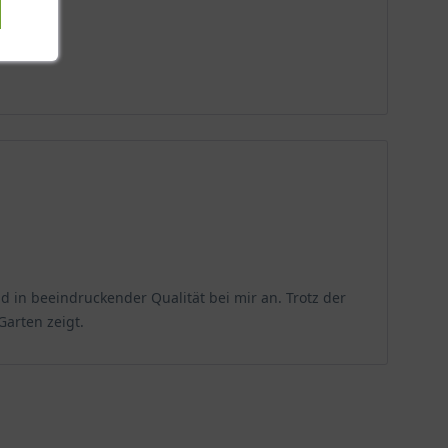
d in beeindruckender Qualität bei mir an. Trotz der
Garten zeigt.