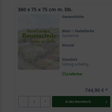
360 x 75 x 75 cm m. Db.
Gesamthöhe
Blatt- / Nadelfarbe
Dunkelrot
Wurzel
Standort
Sonnig-schattig
Lieferbar
744,90 €
-
+
In den
Warenkorb