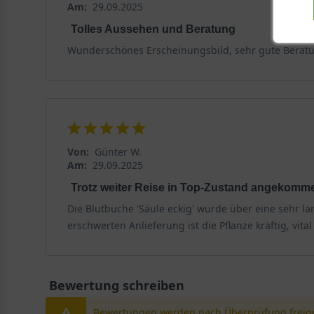
Am:
29.09.2025
Tolles Aussehen und Beratung
Wunderschönes Erscheinungsbild, sehr gute Beratun
Von:
Günter W.
Am:
29.09.2025
Trotz weiter Reise in Top-Zustand angekomm
Die Blutbuche 'Säule eckig' wurde über eine sehr la
erschwerten Anlieferung ist die Pflanze kräftig, vit
Bewertung schreiben
Bewertungen werden nach Überprüfung freige