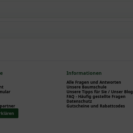
a 'Säule eckig' 420x90x90 cm / Blutbuche 'Säule eckig' 42
npflanzen einen optimalen Start am neuen Standort geben. Auf der
en zu Pflanzzeitpunkt, Pflege, Bewässerung etc. finden können. Al
nd herunterladen können.
 zum hier gezeigten Artikel Fagus sylvatica Purpurea 'Säule eckig
ulen (eckig)
ce
Informationen
Alle Fragen und Antworten
ht
Unsere Baumschule
mular
Unsere Tipps für Sie / Unser Blog
FAQ - Häufig gestellte Fragen
Datenschutz
partner
Gutscheine und Rabattcodes
rklären