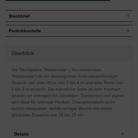
Steckbrief
Jährl.
15 bis 25 cm
Produktvorteile
Zuwachs
Wuchshöhe
3 bis 4 m
robust und pflegeleicht
Wuchsbreite
2 bis 3 m
standorttolerant
extrem kompakt im Alter
Breit-säulenförmig, dichtbuschig und gut
Überblick
Wuchsform
schnittverträglich
verzweigt
trockenheitsresistent
Immergrün, elliptisch, am Ende
sehr frosthart und windfest
Die Stechpalme 'Heckenstar' ( Ilex meserveae
Blatt
zugespitzt, mit Dornen besetzt, leicht
optimal für schmale Hecken
gewellter Rand, frischgrün, 4 cm lang
'Heckenstar') ist ein immergrüner, breit-säulenförmiger
keine Frucht
verträgt keine Staunässe
Frucht
Fruchtlos
Strauch, der eine Höhe von 3 bis 4 m und eine Breite von
langsamwüchsig
2 bis 3 m erreicht. Die männliche Sorte ist sehr frosthart,
Blüte
Weiß, im Mai und Juni
gedeiht an sonnigen bis schattigen Standorten und eignet
Insgesamt relativ anspruchslos, bevorzugt
Boden
jedoch frische bis feuchte, nährstoffreiche
sich ideal für schmale Hecken. Charakteristisch ist ihr
und durchlässige Böden
extrem kompakter, dichtbuschiger Wuchs mit einem
Standort
Sonnig bis schattig
jährlichen Zuwachs von 15 bis 25 cm.
Solitärelement, Heckenpflanze,
Verwendung
Kübelbepflanzung
Die Ilex meserveae 'Heckenstar' erweist
Details
sich als ein breit-säulenförmiger und