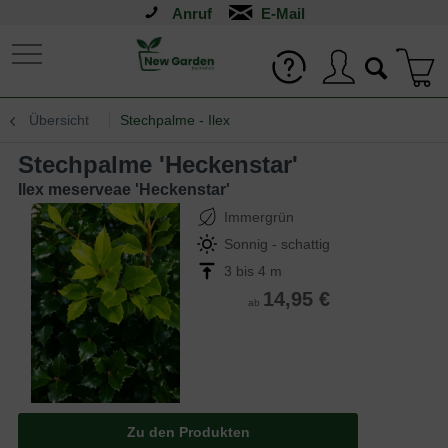
Anruf
Übersicht
Stechpalme - Ilex
Stechpalme 'Heckenstar'
Ilex meserveae 'Heckenstar'
Immergrün
Sonnig - schattig
3 bis 4 m
14,95 €
ab
Zu den Produkten